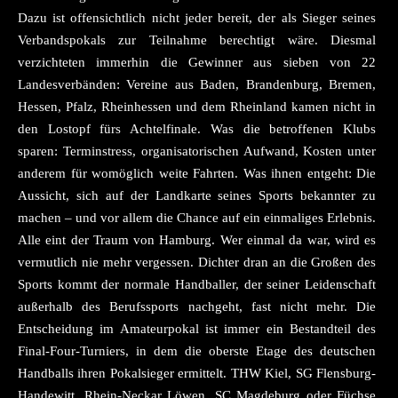
Dazu ist offensichtlich nicht jeder bereit, der als Sieger seines
Verbandspokals zur Teilnahme berechtigt wäre. Diesmal
verzichteten immerhin die Gewinner aus sieben von 22
Landesverbänden: Vereine aus Baden, Brandenburg, Bremen,
Hessen, Pfalz, Rheinhessen und dem Rheinland kamen nicht in
den Lostopf fürs Achtelfinale. Was die betroffenen Klubs
sparen: Terminstress, organisatorischen Aufwand, Kosten unter
anderem für womöglich weite Fahrten. Was ihnen entgeht: Die
Aussicht, sich auf der Landkarte seines Sports bekannter zu
machen – und vor allem die Chance auf ein einmaliges Erlebnis.
Alle eint der Traum von Hamburg. Wer einmal da war, wird es
vermutlich nie mehr vergessen. Dichter dran an die Großen des
Sports kommt der normale Handballer, der seiner Leidenschaft
außerhalb des Berufssports nachgeht, fast nicht mehr. Die
Entscheidung im Amateurpokal ist immer ein Bestandteil des
Final-Four-Turniers, in dem die oberste Etage des deutschen
Handballs ihren Pokalsieger ermittelt. THW Kiel, SG Flensburg-
Handewitt, Rhein-Neckar Löwen, SC Magdeburg oder Füchse