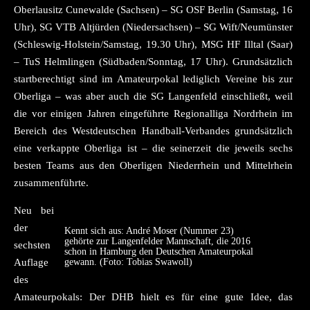
Oberlausitz Cunewalde (Sachsen) – SG OSF Berlin (Samstag, 16
Uhr), SG VTB Altjürden (Niedersachsen) – SG Wift/Neumünster
(Schleswig-Holstein/Samstag, 19.30 Uhr), MSG HF Illtal (Saar)
– TuS Helmlingen (Südbaden/Sonntag, 17 Uhr). Grundsätzlich
startberechtigt sind im Amateurpokal lediglich Vereine bis zur
Oberliga – was aber auch die SG Langenfeld einschließt, weil
die vor einigen Jahren eingeführte Regionalliga Nordrhein im
Bereich des Westdeutschen Handball-Verbandes grundsätzlich
eine verkappte Oberliga ist – die seinerzeit die jeweils sechs
besten Teams aus den Oberligen Niederrhein und Mittelrhein
zusammenführte.
Neu bei
der
Kennt sich aus: André Moser (Nummer 23)
gehörte zur Langenfelder Mannschaft, die 2016
sechsten
schon in Hamburg den Deutschen Amateurpokal
Auflage
gewann. (Foto: Tobias Swawoll)
des
Amateurpokals: Der DHB hielt es für eine gute Idee, das