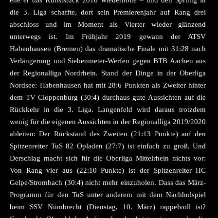
ehe er das Kunststück 2018 wiederholte – und den Sprung in
die 3. Liga schaffte, dort sein Premierenjahr auf Rang drei
abschloss und im Moment als Vierter wieder glänzend
unterwegs ist. Im Frühjahr 2019 gewann der ATSV
Habenhausen (Bremen) das dramatische Finale mit 31:28 nach
Verlängerung und Siebenmeter-Werfen gegen BTB Aachen aus
der Regionalliga Nordrhein. Stand der Dinge in der Oberliga
Nordsee: Habenhausen hat mit 28:6 Punkten als Zweiter hinter
dem TV Cloppenburg (30:4) durchaus gute Aussichten auf die
Rückkehr in die 3. Liga. Langenfeld wird daraus trotzdem
wenig für die eigenen Aussichten in der Regionalliga 2019/2020
ableiten: Der Rückstand des Zweiten (21:13 Punkte) auf den
Spitzenreiter TuS 82 Opladen (27:7) ist einfach zu groß. Und
Derschlag macht sich für die Oberliga Mittelrhein nichts vor:
Von Rang vier aus (22:10 Punkte) ist der Spitzenreiter HC
Gelpe/Strombach (30:4) nicht mehr einzuholen. Dass das März-
Programm für den TuS unter anderem mit dem Nachholspiel
beim SSV Nümbrecht (Dienstag, 10. März) rappelvoll ist?