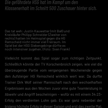
Die gefährdete HSG hat im Kampf um den
Klassenerhalt im Schnitt 500 Zuschauer hinter sich.
Das tat weh: Justin Kauwetter (mit Ball) und
Kreisläufer Philipp Schneider (Zweiter von
rechts) hatten im Heimspiel gegen die HG
Remscheid nicht immer viel Freiraum. Im
Spiel bei der HSG Siebengebirge dürfte es
noch intensiver zugehen. (Foto: Sven Frank)
Vielleicht kommt das Spiel sogar zum richtigen Zeitpunkt.
Schließlich könnte der TV Korschenbroich zeigen, wie viel die
überzeugende Partie vom vergangenen Wochenende gegen
den Aufsteiger HG Remscheid wirklich wert war. Da durfte
Trainer Dirk Wolf seiner Mannschaft nach den wechselhaften
Ergebnissen aus den Wochen zuvor eine gute Teamleistung in
Abwehr und Angriff bescheinigen – wofür es mit einem 34:23-
Erfolg den verdienten Lohn gab. Es war ganz nebenbei der
bislang höchste Erfolg in dieser Saison und erst das zweite Mal,