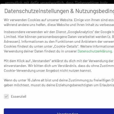
vermutlich mit dafür verantwortlich, dass Siebengebirge trotz
eins bitteren Saisonstarts nie aufgab.
Datenschutzeinstellungen & Nutzungsbedi
Die Wende im Kampf gegen den Abstieg brachte allerdings erst
Wir verwenden Cookies auf unserer Website. Einige von ihnen sind esse
während andere uns helfen, diese Website und ihren Inhalt zu verbesse
der Wechsel auf dem Trainerposten, als Lars Degenhardt und
Insbesondere verwenden wir den Dienst „GoogleAnalytics“ der Google I
Fabian Zächerl im Duo die Nachfolge des zurückgetretenen
Limited. Hier können personenbezogene Daten verarbeitet werden (z. B
Werner Köckner antraten. Unter ihrer Regie folgten 12:8 Punkte
Adressen). Informationen zu den Funktionen und Anbietern der verwe
– davon 10:4 im neuen Jahr. TVK-Coach Wolf weiß, dass die
Cookies findest du unten unter „Cookie-Details“. Weitere Informatione
HSG als Viertletzter bei 15:21 Zählern noch lange nicht am
Verwendung deiner Daten findest du in unserer
Datenschutzerklärung
.
rettenden Ufer ist. Er rechnet deshalb mit dem größten
Mit dem Klick auf „Verstanden“ erklärst du dich mit der Verwendung de
möglichen Widerstand und einer insgesamt sehr
einverstanden. Wir bitten dich um Verständnis, dass du ohne Zustimm
anspruchsvollen Aufgabe: „Wir werden auch clever und mit
Cookie-Verwendung unser Angebot nicht nutzen kannst.
Kopf spielen müssen. Zur Not musst du mal das Tempo
Wenn du unter 16 Jahre alt bist und deine Zustimmung zu freiwilligen 
rausnehmen.“ Es geht im Grunde immer wieder darum, in den
geben möchtest, musst du deine Erziehungsberechtigten um Erlaubnis 
wichtigen Situationen die richtigen Entscheidungen zu treffen
Datenschutzeinstellungen & Nutzungsbedingungen
– ein Bereich, in dem der TVK in fremden Hallen durchaus Luft
Essenziell
nach oben hat.