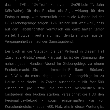
dass der TVK auf 34 Treffer kam (vorher 34:26 beim TV Jahn
Köln-Wahn). Ob das Resultat als Signalwirkung für den
Endspurt taugt, wird vermutlich bereits die Aufgabe bei der
HSG Siebengebirge zeigen. TVK-Trainer Dirk Wolf weiß, dass
auf den Tabellendritten vermutlich ein ganz harter Kampf
wartet. Trotzdem freut er sich nach den Erfahrungen aus der
Vergangenheit sehr auf den Samstagabend.
Der Blick in die Statistik, die der Verband in diesem Fall
„Zuschauer-Matrix“ nennt, klärt auf: Es ist die Stimmung, die
nahezu jeden Handball-Abend im Siebengebirge zu einem
Erlebnis macht. „Die haben immer ihr Publikum im Rücken“,
weiß Wolf, „du musst dagegenhalten. Siebengebirge ist zu
Hause eine Macht.“ In Zahlen ausgedrückt: Mit fast 500
Zuschauern pro Partie, die natürlich mehrheitlich den
Gastgebern den Rücken stärken, verzeichnet die HSG den
Regionalliga-Rekord – sogar einigermaßen klar vor
Korschenbroichs knappen 400. Platz eins in dieser Wertung ist