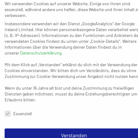
Tuitje nimmt es mit kölschem Humor: „Schön, den Verein nicht
Wir verwenden Cookies auf unserer Website. Einige von ihnen sind
mit einem Abstieg zu verlassen.“ Trotz des schwierigen
essenziell, während andere uns helfen, diese Website und ihren Inhalt z
verbessern.
Saisonverlaufs stempelt der (Ex-) Trainer die Saison im Übrigen
nicht als komplett negativ ab. „Wir haben dieses Jahr einen
Insbesondere verwenden wir den Dienst „GoogleAnalytics“ der Google
Ireland Limited. Hier können personenbezogene Daten verarbeitet wer
sehr starken Kampfgeist entwickelt. Die Motivation stieg nach
(z. B. IP-Adressen). Informationen zu den Funktionen und Anbietern de
der punktlosen Hinrunde sogar noch und insgesamt ist die
verwendeten Cookies findest du unten unter „Cookie-Details“. Weitere
Mannschaft mit der Situation gewachsen“, sagt Tuitje.
Informationen über die Verwendung deiner Daten findest du in
unserer
Datenschutzerklärung
.
Weiterhin sei der Klassenerhalt „zwar real kaum zu begreifen,
aber sehr wertvoll für den Verein“.
Mit dem Klick auf „Verstanden“ erklärst du dich mit der Verwendung der
Cookies einverstanden. Wir bitten dich um Verständnis, dass du ohne
Der Turnerkreis Nippes plant jetzt eine weitere Oberliga-Saison
Zustimmung zur Cookie-Verwendung unser Angebot nicht nutzen kann
und keinen Neuanfang in der Verbandsliga. Der Wechsel auf
Wenn du unter 16 Jahre alt bist und deine Zustimmung zu freiwilligen
der Trainerbank ist bereits klar: B-Lizenz-Inhaber Frank
Diensten geben möchtest, musst du deine Erziehungsberechtigten um
Rösgen, zuletzt fünf Jahre beim HSV Frechen in der
Erlaubnis bitten.
Verbandsliga, nimmt mit der kommenden Saisonvorbereitung
Datenschutzeinstellungen & Nutzungsbedingungen
seine Tätigkeit in Nippes auf. „Mit Frank gewinnen wir einen
Essenziell
erfahrenen Trainer, dessen Handballphilosophie zu uns passt.
Darüber hinaus ist er in der Lage, auch junge Spieler auf HVM-
Verstanden
Niveau zu führen, was uns mittelfristig sehr wichtig ist“, betont