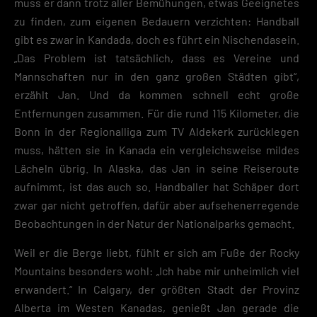
muss er dann trotz aller Bemühungen, etwas Geeignetes
Diensten geben möchtest, musst du deine Erziehungsberechtigten um
Erlaubnis bitten.
zu finden, zum eigenen Bedauern verzichten: Handball
Hier finden Sie eine Übersicht über alle verwendeten Cookies. Sie kön
gibt es zwar in Kandada, doch es führt ein Nischendasein.
Ihre Einwilligung zu ganzen Kategorien geben oder sich weitere
Informationen anzeigen lassen und so nur bestimmte Cookies
„Das Problem ist tatsächlich, dass es Vereine und
auswählen.
Mannschaften nur in den ganz großen Städten gibt“,
erzählt Jan. Und da kommen schnell echt große
Speichern
Entfernungen zusammen. Für die rund 115 Kilometer, die
Zurück
Bonn in der Regionalliga zum TV Aldekerk zurücklegen
Datenschutzeinstellungen
muss, hätten sie in Kanada ein vergleichsweise mildes
Essenziell (2)
Lächeln übrig. In Alaska, das Jan in seine Reiseroute
Essenzielle Cookies ermöglichen grundlegende Funktionen und sind für die
aufnimmt, ist das auch so. Handballer hat Schäper dort
einwandfreie Funktion der Website erforderlich.
zwar gar nicht getroffen, dafür aber aufsehenerregende
Cookie-Informationen anzeigen
Beobachtungen in der Natur der Nationalparks gemacht.
Datenschutzerklärung
Impres
Weil er die Berge liebt, fühlt er sich am Fuße der Rocky
Mountains besonders wohl: „Ich habe mir unheimlich viel
erwandert.“ In Calgary, der größten Stadt der Provinz
Alberta im Westen Kanadas, genießt Jan gerade die