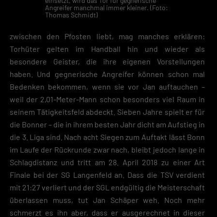
einsetzt, wird das Tor für gegnerische
Angreifer manchmal immer kleiner. (Foto:
Thomas Schmidt)
zwischen den Pfosten liebt, mag manches erklären:
Torhüter gelten im Handball hin und wieder als
besondere Geister, die ihre eigenen Vorstellungen
haben. Und gegnerische Angreifer können schon mal
Bedenken bekommen, wenn sie vor Jan auftauchen –
weil der 2,01-Meter-Mann schon besonders viel Raum in
seinem Tätigkeitsfeld abdeckt. Sieben Jahre spielt er für
die Bonner – die in ihrem besten Jahr dicht am Aufstieg in
die 3. Liga sind. Nach acht Siegen zum Auftakt lässt Bonn
im Laufe der Rückrunde zwar nach, bleibt jedoch lange in
Schlagdistanz und tritt am 28. April 2018 zu einer Art
Finale bei der SG Langenfeld an. Dass die TSV verdient
mit 21:27 verliert und der SGL endgültig die Meisterschaft
überlassen muss, tut Jan Schäper weh. Noch mehr
schmerzt es ihn aber, dass er ausgerechnet in dieser