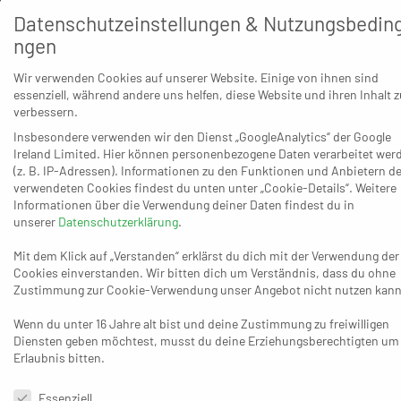
Möglichkeiten hält er immer den Kontakt nach Bonn, das
Datenschutzeinstellungen & Nutzungsbedin
er fünf Monate später wiedersieht. Natürlich ist Jan
ngen
direkt Gast beim Training und selbstverständlich steht er
Wir verwenden Cookies auf unserer Website. Einige von ihnen sind
bald wieder auf der Platte – in der zweiten und dritten
essenziell, während andere uns helfen, diese Website und ihren Inhalt z
Mannschaft bestreitet er im Winter 2018 sechs Spiele. Als
verbessern.
die Saison im Mai 2019 endet, ist Jan allerdings längst
Insbesondere verwenden wir den Dienst „GoogleAnalytics“ der Google
wieder unterwegs. Er verwirklicht seinen nächsten
Ireland Limited. Hier können personenbezogene Daten verarbeitet wer
(z. B. IP-Adressen). Informationen zu den Funktionen und Anbietern de
Traum: Kanada.
verwendeten Cookies findest du unten unter „Cookie-Details“. Weitere
Informationen über die Verwendung deiner Daten findest du in
Dies ist
unserer
Datenschutzerklärung
.
vorab
Mit dem Klick auf „Verstanden“ erklärst du dich mit der Verwendung der
sicher:
Cookies einverstanden. Wir bitten dich um Verständnis, dass du ohne
Vor ein
Zustimmung zur Cookie-Verwendung unser Angebot nicht nutzen kann
oder
Wenn du unter 16 Jahre alt bist und deine Zustimmung zu freiwilligen
zwei
Diensten geben möchtest, musst du deine Erziehungsberechtigten um
Erlaubnis bitten.
Datenschutzeinstellungen & Nutzungsbedingungen
Essenziell