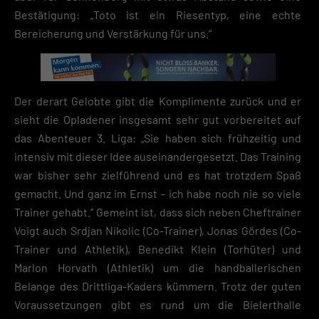
Diensten geben möchtest, musst du deine Erziehungsberechtigten um
Bestätigung: „Toto ist ein Riesentyp, eine echte
Erlaubnis bitten.
Bereicherung und Verstärkung für uns.“
Hier finden Sie eine Übersicht über alle verwendeten Cookies. Sie kön
Ihre Einwilligung zu ganzen Kategorien geben oder sich weitere
Informationen anzeigen lassen und so nur bestimmte Cookies
auswählen.
Der derart Gelobte gibt die Komplimente zurück und er
Speichern
sieht die Opladener insgesamt sehr gut vorbereitet auf
Zurück
das Abenteuer 3. Liga: „Sie haben sich frühzeitig und
Datenschutzeinstellungen
intensiv mit dieser Idee auseinandergesetzt. Das Training
Essenziell (2)
war bisher sehr zielführend und es hat trotzdem Spaß
Essenzielle Cookies ermöglichen grundlegende Funktionen und sind für die
gemacht. Und ganz im Ernst – ich habe noch nie so viele
einwandfreie Funktion der Website erforderlich.
Trainer gehabt.“ Gemeint ist, dass sich neben Cheftrainer
Cookie-Informationen anzeigen
Voigt auch Srdjan Nikolic (Co-Trainer), Jonas Gördes (Co-
Datenschutzerklärung
Impres
Trainer und Athletik), Benedikt Klein (Torhüter) und
Marlon Horvath (Athletik) um die handballerischen
Belange des Drittliga-Kaders kümmern. Trotz der guten
Voraussetzungen gibt es rund um die Bielerthalle