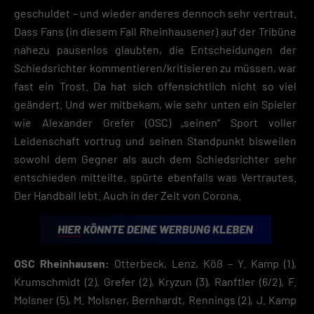
geschuldet – und wieder anderes dennoch sehr vertraut.
Speichern
Dass Fans (in diesem Fall Rheinhausener) auf der Tribüne
nahezu pausenlos glaubten, die Entscheidungen der
Zurück
Schiedsrichter kommentieren/kritisieren zu müssen, war
Datenschutzeinstellungen
Essenziell (2)
fast ein Trost. Da hat sich offensichtlich nicht so viel
geändert. Und wer mitbekam, wie sehr unten ein Spieler
Essenzielle Cookies ermöglichen grundlegende Funktionen und sind für die
wie Alexander Grefer (OSC) „seinen“ Sport voller
einwandfreie Funktion der Website erforderlich.
Leidenschaft vortrug und seinen Standpunkt bisweilen
Cookie-Informationen anzeigen
sowohl dem Gegner als auch dem Schiedsrichter sehr
Datenschutzerklärung
entschieden mitteilte, spürte ebenfalls was Vertrautes.
Der Handball lebt. Auch in der Zeit von Corona.
OSC Rheinhausen:
Otterbeck, Lenz, Köß – Y. Kamp (1),
Krumschmidt (2), Grefer (2), Kryzun (3), Ranftler (6/2), F.
Molsner (5), M. Molsner, Bernhardt, Rennings (2), J. Kamp