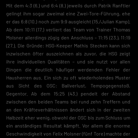
Mit dem 4:3 (6.) und 6:4 (8.) jeweils durch Patrik Ranftler
gelingt ihm sogar zweimal eine Zwei-Tore-Führung, ehe
er das 6:8 (10.) noch zum 9:9 ausgleicht (15./Julian Kamp).
Ab dem 10:11 (17.) verliert das Team von Trainer Thomas
Molsner allerdings zügig den Anschluss – 11:15 (23.), 11:19
(27.). Die Gründe: HSG-Keeper Mathis Stecken kann sich
inzwischen öfter auszeichnen als zuvor, die HSG zeigt
ihre individuellen Qualitäten – und sie nutzt vor allen
Dingen die deutlich häufiger werdenden Fehler der
Hausherren aus. Ein sich zu oft wiederholendes Muster
aus Sicht des OSC: Ballverlust, Tempogegenstoß,
Gegentor. Ab dem 15:25 (43.) pendelt der Abstand
zwischen den beiden Teams bei rund zehn Treffern und
an den Kräfteverhältnissen ändert sich in der zweiten
Halbzeit eher wenig, obwohl der OSC bis zum Schluss um
ein anständiges Resultat kämpft. Vor allem die enorme
Geschwindigkeit von Felix Molsner (fünf Tore) machte der