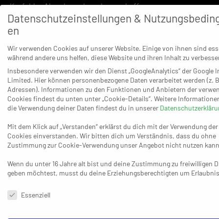
Krefelder Abwehr mehrmals zu schaffen.
Datenschutzeinstellungen & Nutzungsbedin
Beide
en
Seiten
Wir verwenden Cookies auf unserer Website. Einige von ihnen sind esse
nehmen
während andere uns helfen, diese Website und ihren Inhalt zu verbesse
später
Insbesondere verwenden wir den Dienst „GoogleAnalytics“ der Google I
etwas
Limited. Hier können personenbezogene Daten verarbeitet werden (z. B
Adressen). Informationen zu den Funktionen und Anbietern der verwe
Cookies findest du unten unter „Cookie-Details“. Weitere Informatione
die Verwendung deiner Daten findest du in unserer
Datenschutzerkläru
Mit dem Klick auf „Verstanden“ erklärst du dich mit der Verwendung der
Cookies einverstanden. Wir bitten dich um Verständnis, dass du ohne
Zustimmung zur Cookie-Verwendung unser Angebot nicht nutzen kann
Werbefläche: Wenn OSC-Trainer Thomas
Molsner in einer Auszeit zu seinen Spielern
redet, lässt er irgendwie auch seine Maske
Wenn du unter 16 Jahre alt bist und deine Zustimmung zu freiwilligen 
sprechen: „Handball-Heimat Rheinhausen“.
geben möchtest, musst du deine Erziehungsberechtigten um Erlaubnis 
(Foto: Herbert Mölleken)
Datenschutzeinstellungen & Nutzungsbedingungen
Essenziell
Brauchbares mit für die weitere Saison-Vorbereitung.
„Das Ergebnis ist zweitrangig“, sagt etwa Krefelds Coach