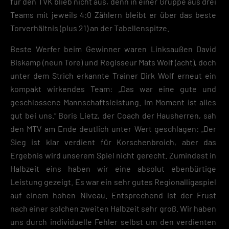
für den TVK blieb nicht aus, denn in einer Gruppe aus drei
Teams mit jeweils 4:0 Zählern bleibt er über das beste
Torverhältnis (plus 21) an der Tabellenspitze.
Beste Werfer beim Gewinner waren Linksaußen David
Biskamp (neun Tore) und Regisseur Mats Wolf (acht), doch
unter dem Strich erkannte Trainer Dirk Wolf erneut ein
kompakt wirkendes Team: „Das war eine gute und
geschlossene Mannschaftsleistung. Im Moment ist alles
gut bei uns.“ Boris Lietz, der Coach der Hausherren, sah
den MTV am Ende deutlich unter Wert geschlagen: „Der
Sieg ist klar verdient für Korschenbroich, aber das
Ergebnis wird unserem Spiel nicht gerecht. Zumindest in
Halbzeit eins haben wir eine absolut ebenbürtige
Leistung gezeigt. Es war ein sehr gutes Regionalligaspiel
auf einem hohen Niveau. Entsprechend ist der Frust
nach einer solchen zweiten Halbzeit sehr groß. Wir haben
uns durch individuelle Fehler selbst um den verdienten