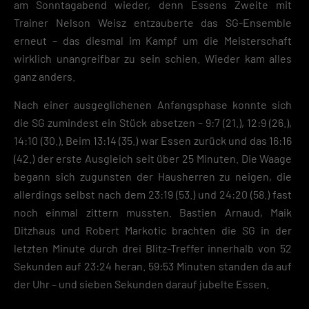
am Sonntagabend wieder, denn Essens Zweite mit
Zustimmung zur Cookie-Verwendung unser Angebot nicht nutzen kann
Trainer Nelson Weisz entzauberte das SG-Ensemble
Wenn du unter 16 Jahre alt bist und deine Zustimmung zu freiwilligen
erneut – das diesmal im Kampf um die Meisterschaft
Diensten geben möchtest, musst du deine Erziehungsberechtigten um
wirklich unangreifbar zu sein schien. Wieder kam alles
Erlaubnis bitten.
ganz anders.
Hier finden Sie eine Übersicht über alle verwendeten Cookies. Sie kön
Ihre Einwilligung zu ganzen Kategorien geben oder sich weitere
Informationen anzeigen lassen und so nur bestimmte Cookies
Nach einer ausgeglichenen Anfangsphase konnte sich
auswählen.
die SG zumindest ein Stück absetzen – 9:7 (21.), 12:9 (26.),
14:10 (30.). Beim 13:14 (35.) war Essen zurück und das 16:16
Speichern
(42.) der erste Ausgleich seit über 25 Minuten. Die Waage
Zurück
begann sich zugunsten der Hausherren zu neigen, die
Datenschutzeinstellungen
allerdings selbst nach dem 23:19 (53.) und 24:20 (58.) fast
Essenziell (2)
noch einmal zittern mussten. Bastien Arnaud, Maik
Essenzielle Cookies ermöglichen grundlegende Funktionen und sind für die
Ditzhaus und Robert Markotic brachten die SG in der
einwandfreie Funktion der Website erforderlich.
letzten Minute durch drei Blitz-Treffer innerhalb von 52
Cookie-Informationen anzeigen
Sekunden auf 23:24 heran. 59:53 Minuten standen da auf
Datenschutzerklärung
Impres
der Uhr – und sieben Sekunden darauf jubelte Essen.