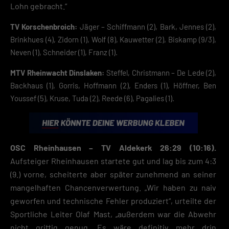
Lohn gebracht.“
TV Korschenbroich:
Jäger – Schiffmann (2), Bark, Jennes (2),
Brinkhues (4), Zidorn (1), Wolf (8), Kauwetter (2), Biskamp (9/3),
Neven (1), Schneider (1), Franz (1).
MTV Rheinwacht Dinslaken:
Steffel, Christmann – De Lede (2),
Backhaus (1), Gorris, Hoffmann (2), Enders (1), Höffner, Ben
Youssef (5), Kruse, Tuda (2), Reede (6), Pagalies (1).
OSC Rheinhausen – TV Aldekerk 26:29 (10:16).
Aufsteiger Rheinhausen startete gut und lag bis zum 4:3
(9.) vorne, scheiterte aber später zunehmend an seiner
mangelhaften Chancenverwertung. „Wir haben zu naiv
geworfen und technische Fehler produziert“, urteilte der
Sportliche Leiter Olaf Mast, „außerdem war die Abwehr
nicht griffig genug. Es wäre definitiv mehr drin