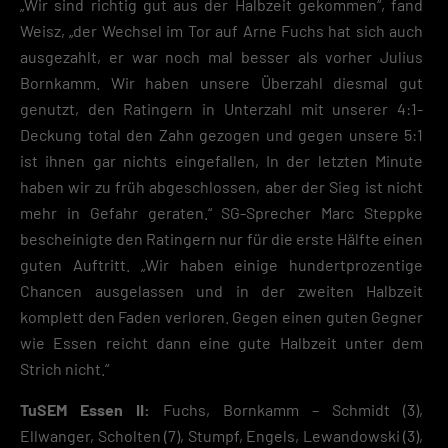
„Wir sind richtig gut aus der Halbzeit gekommen“, fand
Weisz, „der Wechsel im Tor auf Arne Fuchs hat sich auch
ausgezahlt, er war noch mal besser als vorher Julius
Bornkamm. Wir haben unsere Überzahl diesmal gut
genutzt, den Ratingern in Unterzahl mit unserer 4:1-
Deckung total den Zahn gezogen und gegen unsere 5:1
ist ihnen gar nichts eingefallen, In der letzten Minute
haben wir zu früh abgeschlossen, aber der Sieg ist nicht
mehr in Gefahr geraten.“ SG-Sprecher Marc Steppke
bescheinigte den Ratingern nur für die erste Hälfte einen
guten Auftritt. „Wir haben einige hundertprozentige
Chancen ausgelassen und in der zweiten Halbzeit
komplett den Faden verloren. Gegen einen guten Gegner
wie Essen reicht dann eine gute Halbzeit unter dem
Strich nicht.“
TuSEM Essen II:
Fuchs, Bornkamm – Schmidt (3),
Ellwanger, Scholten (7), Stumpf, Engels, Lewandowski (3),