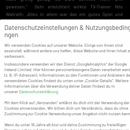
gewesen.“ Sehr erleichtert wirkte TV-Trainer Nils
Wallrath: „Alles in allem war das ein gutes Spiel und
unsererseits ein deutlicher Schritt nach vorne. Wir haben
Datenschutzeinstellungen & Nutzungsbedin
gut und engagiert gespielt.“
ngen
Mit dem 4:5 (12.) begann ein bis zum Schluss nicht mehr
Wir verwenden Cookies auf unserer Website. Einige von ihnen sind
endendes Hinterher-Rennen und zwischenzeitlich sah es
essenziell, während andere uns helfen, diese Website und ihren Inhalt z
sogar nach einer richtig herben Pleite für den OSC aus –
verbessern.
6:12 (24.), 7:14 (26.), 8:15 (28.), 11:18 (33.), 14:21 (38.), 19:26
Insbesondere verwenden wir den Dienst „GoogleAnalytics“ der Google
Ireland Limited. Hier können personenbezogene Daten verarbeitet wer
(49.). 20:27 (50.). Bis zum 25:28 (59.) durch Julian Kamp
(z. B. IP-Adressen). Informationen zu den Funktionen und Anbietern de
dauerte eine Aufholjagd des OSC, ehe Roman Grützner
verwendeten Cookies findest du unten unter „Cookie-Details“. Weitere
Informationen über die Verwendung deiner Daten findest du in
mit dem 29:25 (59.) die allerletzten Zweifel am Erfolg der
unserer
Datenschutzerklärung
.
Gäste beseitigte – die zum Saisonstart noch mit 26:36 in
Korschenbroich unter die Räder gekommen waren und
Mit dem Klick auf „Verstanden“ erklärst du dich mit der Verwendung der
Cookies einverstanden. Wir bitten dich um Verständnis, dass du ohne
nun ebenso wie Rheinhausen ein ausgeglichenes
Zustimmung zur Cookie-Verwendung unser Angebot nicht nutzen kann
Punktekonto haben (beide 2:2).
Wenn du unter 16 Jahre alt bist und deine Zustimmung zu freiwilligen
OSC Rheinhausen:
Otterbach, Köss – Schwarz, Y. Kamp