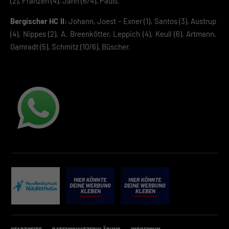
(2), Franzen (4), Jahn (6/4), Pauls.
Bergischer HC II:
Johann, Joest – Exner (1), Santos (3), Austrup
(4), Nippes (2), A. Breenkötter, Leppich (4), Keull (6), Artmann,
Gamradt (5), Schmitz (10/6), Büscher.