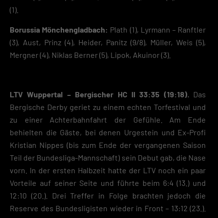
(1).
Insbesondere verwenden wir den Dienst „GoogleAnalytics“ der Google
Ireland Limited. Hier können personenbezogene Daten verarbeitet wer
Borussia Mönchengladbach:
Plath (1), Lyrmann – Ranftler
(z. B. IP-Adressen). Informationen zu den Funktionen und Anbietern de
(3), Aust, Prinz (4), Heider, Panitz (9/8), Müller, Weis (5),
verwendeten Cookies findest du unten unter „Cookie-Details“. Weitere
Informationen über die Verwendung deiner Daten findest du in
Mergner (4), Niklas Berner (5), Lipok, Akuinor (3).
unserer
Datenschutzerklärung
.
Mit dem Klick auf „Verstanden“ erklärst du dich mit der Verwendung der
Cookies einverstanden. Wir bitten dich um Verständnis, dass du ohne
LTV Wuppertal – Bergischer HC II 33:35 (19:18).
Das
Zustimmung zur Cookie-Verwendung unser Angebot nicht nutzen kann
Bergische Derby geriet zu einem echten Torfestival und
Wenn du unter 16 Jahre alt bist und deine Zustimmung zu freiwilligen
zu einer Achterbahnfahrt der Gefühle. Am Ende
Diensten geben möchtest, musst du deine Erziehungsberechtigten um
behielten die Gäste, bei denen Urgestein und Ex-Profi
Erlaubnis bitten.
Hier finden Sie eine Übersicht über alle verwendeten Cookies. Sie kön
Kristian Nippes (bis zum Ende der vergangenen Saison
Ihre Einwilligung zu ganzen Kategorien geben oder sich weitere
Teil der Bundesliga-Mannschaft) sein Debut gab, die Nase
Informationen anzeigen lassen und so nur bestimmte Cookies
vorn. In der ersten Halbzeit hatte der LTV noch ein paar
auswählen.
Vorteile auf seiner Seite und führte beim 6:4 (13.) und
Speichern
12:10 (20.). Drei Treffer in Folge brachten jedoch die
Reserve des Bundesligisten wieder in Front – 13:12 (23.).
Zurück