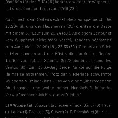
Das 16:14 für den BHC (26.) konterte wiederum Wuppertal
Datenschutzeinstellungen
Essenziell (2)
mit drei schnellen Toren zum 17:16 (28.).
Essenzielle Cookies ermöglichen grundlegende Funktionen und sind für die
Auch nach dem Seitenwechsel blieb es spannend: Die
einwandfreie Funktion der Website erforderlich.
23:20-Führung der Hausherren (35.) drehten die Gäste
Cookie-Informationen anzeigen
mit einem 5:1-Lauf zum 25:24 (39.). Ab diesem Zeitpunkt
Datenschutzerklärung
Impres
kam Wuppertal nicht mehr vorbei, sondern höchstens
zum Ausgleich – 29:29 (48.), 33:33 (58.). Den letzten Stich
setzten dann erneut die Gäste, die durch ihre finalen
Treffer von Tobias Schmitz (59./Siebenmeter) und Ivo
Santos (60.) zum 35:33-Sieg beide Punkte auf die kurze
Heimreise mitnahmen. Trotz der Niederlage schwärmte
Wuppertals Trainer Jens Buss von einem „überragenden
Oberligaspiel“ und wollte seiner Mannschaft keinerlei
Vorwurf machen: „Ich bin total zufrieden.“
LTV Wuppertal:
Oppolzer, Brunecker – Pack, Görigk (6), Pagel
(1), Lorenz (1), Pauksch (3), Grewel (2), F. Breenkötter (8), Micus