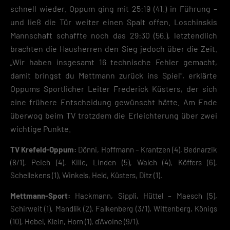
schnell wieder. Oppum ging mit 25:19 (41.) in Führung –
und ließ die Tür weiter einen Spalt offen. Loschinskis
Mannschaft schaffte noch das 29:30 (56.), letztendlich
brachten die Hausherren den Sieg jedoch über die Zeit.
„Wir haben insgesamt 16 technische Fehler gemacht,
damit bringst du Mettmann zurück ins Spiel“, erklärte
Oppums Sportlicher Leiter Frederick Küsters, der sich
eine frühere Entscheidung gewünscht hätte. Am Ende
überwog beim TV trotzdem die Erleichterung über zwei
wichtige Punkte.
TV Krefeld-Oppum:
Dönni, Hoffmann – Krantzen (4), Bednarzik
(8/1), Peich (4), Kilic, Linden (5), Walch (4), Köffers (6),
Schellekens (1), Winkels, Held, Küsters, Ditz (1).
Mettmann-Sport:
Hackmann, Sippli, Hüttel – Maesch (5),
Schirweit (1), Mandlik (2), Falkenberg (3/1), Wittenberg, Königs
(10), Hebel, Klein, Horn (1), d’Avoine (9/1).