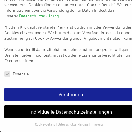
verwendeten Cookies findest du unten unter „Cookie-Details“. Weitere
Mönchengladbach sein erklärtes Ziel, den Aufstieg in die
Informationen über die Verwendung deiner Daten findest du in
Regionalliga, unverändert fest im Blick.
unserer
Datenschutzerklärung
.
Borussia-Trainer Ronny Rogwaska war sehr
Mit dem Klick auf „Verstanden“ erklärst du dich mit der Verwendung der
Cookies einverstanden. Wir bitten dich um Verständnis, dass du ohne
einverstanden damit, wie sein Team die Aufgabe am
Zustimmung zur Cookie-Verwendung unser Angebot nicht nutzen kann
Sonntag löste: „Wir haben in der zweiten Halbzeit sehr
diszipliniert gespielt und ich wollte viel Wert auf die
Wenn du unter 16 Jahre alt bist und deine Zustimmung zu freiwilligen
Diensten geben möchtest, musst du deine Erziehungsberechtigten um
Abwehr legen und daraus schnelle und einfache Tore
Erlaubnis bitten.
erzielen. Das haben die Jungs richtig gut umgesetzt.
Datenschutzeinstellungen & Nutzungsbedingungen
Außerdem haben wir im gebundenen Angriffsspiel viele
Essenziell
richtige Lösungen gefunden.“ Nach der Pause fehlte
seiner Ansicht nach zwar hin und wieder die
Verstanden
Konzentration – ohne dass sich am Fazit viel änderte. „Das
ist ein richtig gutes Ergebnis für uns“, fand Rogawska.
Individuelle Datenschutzeinstellungen
HSG Hiesfeld/Aldenrade:
Hillig, Schnier – Baier,
Schwengers (4), Nils Berner (3/3), Homscheid, Blum (3),
Cookie-Details
Datenschutzerklärung
Impressum
Datenschutzeinstellungen
Pobric (1), Krölls (4), Möller, Kirchner (4), Jurzik (3), Schwarz