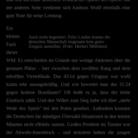
Adressen). Informationen zu den Funktionen und Anbietern der verwendete
Cookies findest du unten unter „Cookie-Details“. Weitere Informationen übe
der anderen Seite verdiente sich Andreas Wolff ebenfalls eine
die Verwendung deiner Daten findest du in unserer
Datenschutzerklärung
.
gute Note für seine Leistung.
Mit dem Klick auf „Verstanden“ erklärst du dich mit der Verwendung der
Ein
Cookies einverstanden. Wir bitten dich um Verständnis, dass du ohne
kleines
Zustimmung zur Cookie-Verwendung unser Angebot nicht nutzen kannst.
Auch nicht begeistert: Felix Linden konnte der
deutschen Mannschaft insgesamt kein gutes
Fazit
Zeugnis ausstellen. (Foto: Herbert Mölleken)
Wenn du unter 16 Jahre alt bist und deine Zustimmung zu freiwilligen
dieser
Diensten geben möchtest, musst du deine Erziehungsberechtigten um Erlaub
bitten.
WM: Es entschieden im Grunde nur wenige Aktionen über die
Hier finden Sie eine Übersicht über alle verwendeten Cookies. Sie können I
genauen Plätze – hier zwischen dem zwölften Rang und dem
Einwilligung zu ganzen Kategorien geben oder sich weitere Informationen
erhofften Viertelfinale. Das 43:14 gegen Uruguay war wohl
anzeigen lassen und so nur bestimmte Cookies auswählen.
kaum sehr aussagekräftig. Und wie bewertet man das 31:24
Speichern
gegen lustlose Brasilianer? Oft heißt es ja, dass der letzte
Eindruck zählt. Und den Willen zum Sieg habe ich über „mehr
Zurück
Weite des Spiels“ bei den Polen gesehen. Außerdem konnten
Datenschutzeinstellungen
Essenziell (2)
die Deutschen die ständigen Überzahl-Situationen in den letzten
Minuten nicht effektiv nutzen. Großes Problem im Turnier war
Essenzielle Cookies ermöglichen grundlegende Funktionen und sind für die einwandfreie
Funktion der Website erforderlich.
der Abwehr-Innenblock – und trotzdem haben die jungen