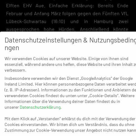
Elften EHV Aue. Einfache Erklärung: Bereits Ende
Februar und Anfang März folgen gegen den Fünften VfL
Lübeck-Schwartau (16:10) und in Hamburg zwei
ausgesprochen hohe Hürden. Anschließend könnte
einiges klarer sein.
Datenschutzeinstellungen & Nutzungsbedin
ngen
Aue ist jener Zweitligist aus Sachsen, der in dieser Saison
deutschlandweit mit am meisten unter Corona-Folgen zu
Wir verwenden Cookies auf unserer Website. Einige von ihnen sind
essenziell, während andere uns helfen, diese Website und ihren Inhalt z
leiden hatte – vor allem Trainer Stephan Schwat, der seit
verbessern.
November außer Gefecht und erst seit Kurzem auf dem
Insbesondere verwenden wir den Dienst „GoogleAnalytics“ der Google
Wege der Besserung ist. Im Oktober stand die
Ireland Limited. Hier können personenbezogene Daten verarbeitet wer
Mannschaft zum ersten Mal unter Quarantäne, ehe sie bei
(z. B. IP-Adressen). Informationen zu den Funktionen und Anbietern de
verwendeten Cookies findest du unten unter „Cookie-Details“. Weitere
der Rückkehr in den Spielbetrieb am 14. November einen
Informationen über die Verwendung deiner Daten findest du in
beachtlichen Sieg über die SG BBM Bietigheim erzielte
unserer
Datenschutzerklärung
.
(28:27). Kurz darauf folgte die zweite Zwangspause, die
Mit dem Klick auf „Verstanden“ erklärst du dich mit der Verwendung der
der EHV ab dem 5. Dezember mit drei Partien ohne
Cookies einverstanden. Wir bitten dich um Verständnis, dass du ohne
Niederlage abschloss – bevor der Dezember-Endspurt
Zustimmung zur Cookie-Verwendung unser Angebot nicht nutzen kann