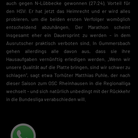
auch gegen N-Lübbecke gewonnen (27:24). Vorteil für
Mit dem Klick auf „Verstanden“ erklärst du dich mit der Verwendung der
Cookies einverstanden. Wir bitten dich um Verständnis, dass du ohne
den HSV: Er hat jetzt das Heimrecht und er wird alles
Zustimmung zur Cookie-Verwendung unser Angebot nicht nutzen kann
probieren, um die beiden ersten Verfolger womöglich
entscheidend abzuhängen. Der Marathon scheint
Wenn du unter 16 Jahre alt bist und deine Zustimmung zu freiwilligen
Diensten geben möchtest, musst du deine Erziehungsberechtigten um
insgesamt eher ein Dauersprint zu werden – in dem
Erlaubnis bitten.
Ausrutscher praktisch verboten sind. In Gummersbach
Hier finden Sie eine Übersicht über alle verwendeten Cookies. Sie kön
gehen allerdings alle davon aus, dass sie ihre
Ihre Einwilligung zu ganzen Kategorien geben oder sich weitere
Informationen anzeigen lassen und so nur bestimmte Cookies
Hausaufgaben vernünftig erledigen werden. „Wenn wir
auswählen.
unsere Qualität auf die Platte bringen, sind wir schwer zu
schlagen“, sagt etwa Torhüter Matthias Puhle, der nach
Speichern
dieser Saison zum OSC Rheinhausen in die Regionalliga
Zurück
wechselt – und sich natürlich unbedingt mit der Rückkehr
Datenschutzeinstellungen
in die Bundesliga verabschieden will.
Essenziell (2)
Essenzielle Cookies ermöglichen grundlegende Funktionen und sind für die
einwandfreie Funktion der Website erforderlich.
Cookie-Informationen anzeigen
Datenschutzerklärung
Impres