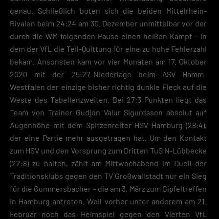
Limited. Hier können personenbezogene Daten verarbeitet werden (z. B
genau. Schließlich boten sich die beiden Mittelrhein-
Adressen). Informationen zu den Funktionen und Anbietern der
Rivalen beim 24:24 am 30. Dezember unmittelbar vor der
verwendeten Cookies findest du unten unter „Cookie-Details“. Weitere
durch die WM folgenden Pause einen heißen Kampf – in
Informationen über die Verwendung deiner Daten findest du in
unserer
Datenschutzerklärung
.
dem der VfL die Teil-Quittung für eine zu hohe Fehlerzahl
bekam. Ansonsten kam vor vier Monaten am 17. Oktober
Mit dem Klick auf „Verstanden“ erklärst du dich mit der Verwendung der
2020 mit der 25:27-Niederlage beim ASV Hamm-
Cookies einverstanden. Wir bitten dich um Verständnis, dass du ohne
Zustimmung zur Cookie-Verwendung unser Angebot nicht nutzen kann
Westfalen der einzige bisher richtig dunkle Fleck auf die
Weste des Tabellenzweiten. Bei 27:3 Punkten liegt das
Wenn du unter 16 Jahre alt bist und deine Zustimmung zu freiwilligen
Diensten geben möchtest, musst du deine Erziehungsberechtigten um
Team von Trainer Gudjon Valur Sigurdsson absolut auf
Erlaubnis bitten.
Augenhöhe mit dem Spitzenreiter HSV Hamburg (28:4),
Hier finden Sie eine Übersicht über alle verwendeten Cookies. Sie kön
der eine Partie mehr ausgetragen hat. Um den Kontakt
Ihre Einwilligung zu ganzen Kategorien geben oder sich weitere
Informationen anzeigen lassen und so nur bestimmte Cookies auswähl
zum HSV und den Vorsprung zum Dritten TuS N-Lübbecke
(22:8) zu halten, zählt am Mittwochabend im Duell der
Speichern
Traditionsklubs gegen den TV Großwallstadt nur ein Sieg
für die Gummersbacher – die am 3. März zum Gipfeltreffen
Zurück
in Hamburg antreten. Weil vorher unter anderem am 21.
Datenschutzeinstellungen
Essenziell (2)
Februar noch das Heimspiel gegen den Vierten VfL