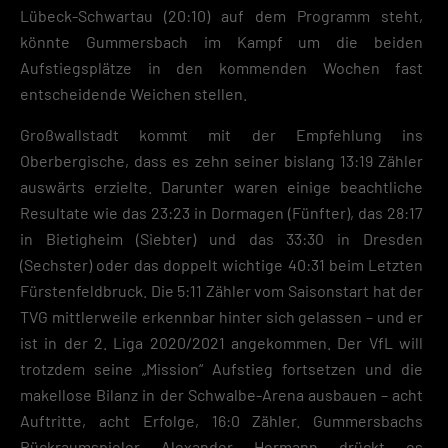
Lübeck-Schwartau (20:10) auf dem Programm steht,
Essenzielle Cookies ermöglichen grundlegende Funktionen und sind für die
einwandfreie Funktion der Website erforderlich.
könnte Gummersbach im Kampf um die beiden
Cookie-Informationen anzeigen
Aufstiegsplätze in den kommenden Wochen fast
Datenschutzerklärung
Imp
entscheidende Weichen stellen.
Großwallstadt kommt mit der Empfehlung ins
Oberbergische, dass es zehn seiner bislang 13:19 Zähler
auswärts erzielte. Darunter waren einige beachtliche
Resultate wie das 23:23 in Dormagen (Fünfter), das 28:17
in Bietigheim (Siebter) und das 33:30 in Dresden
(Sechster) oder das doppelt wichtige 40:31 beim Letzten
Fürstenfeldbruck. Die 5:11 Zähler vom Saisonstart hat der
TVG mittlerweile erkennbar hinter sich gelassen – und er
ist in der 2. Liga 2020/2021 angekommen. Der VfL will
trotzdem seine „Mission“ Aufstieg fortsetzen und die
makellose Bilanz in der Schwalbe-Arena ausbauen – acht
Auftritte, acht Erfolge, 16:0 Zähler. Gummersbachs
Rückraumspieler Alexander Hermann drückt es