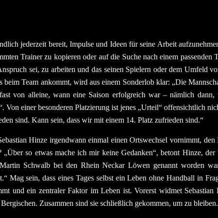
tändlich jederzeit bereit, Impulse und Ideen für seine Arbeit aufzune
timmten Trainer zu kopieren oder auf die Suche nach einem passenden 
nspruch sei, zu arbeiten und das seinen Spielern oder dem Umfeld vor
s beim Team ankommt, wird aus einem Sonderlob klar: „Die Mannschaf
 fast von alleine, wann eine Saison erfolgreich war – nämlich dann
 Von einer besonderen Platzierung ist jenes „Urteil“ offensichtlich ni
eden sind. Kann sein, dass wir mit einem 14. Platz zufrieden sind.“
 Sebastian Hinze irgendwann einmal einen Ortswechsel vornimmt, de
et? „Über so etwas mache ich mir keine Gedanken“, betont Hinze, de
 Martin Schwalb bei den Rhein Neckar Löwen genannt worden war,
.“ Mag sein, dass eines Tages selbst ein Leben ohne Handball in Fr
mmt und ein zentraler Faktor im Leben ist. Vorerst widmet Sebastian 
 Bergischen. Zusammen sind sie schließlich gekommen, um zu bleiben