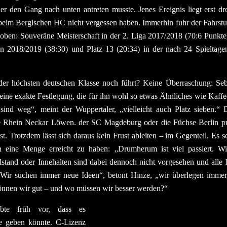
den Gang nach unten antreten musste. Jenes Ereignis liegt erst dre
s beim Bergischen HC nicht vergessen haben. Immerhin fuhr der Fahrst
ben: Souveräne Meisterschaft in der 2. Liga 2017/2018 (70:6 Punkte)
n 2018/2019 (38:30) und Platz 13 (20:34) in der nach 24 Spieltag
 höchsten deutschen Klasse noch führt? Keine Überraschung: Sebas
h eine exakte Festlegung, die für ihn wohl so etwas Ähnliches wie Kaff
 sind weg“, meint der Wuppertaler, „vielleicht auch Platz sieben.“
 Rhein Neckar Löwen. der SC Magdeburg oder die Füchse Berlin pra
est. Trotzdem lässt sich daraus kein Frust ableiten – im Gegenteil. Es s
 eine Menge erreicht zu haben: „Drumherum ist viel passiert. Wi
llstand oder Innehalten sind dabei dennoch nicht vorgesehen und alle 
 „Wir suchen immer neue Ideen“, betont Hinze, „wir überlegen immer,
önnen wir gut – und wo müssen wir besser werden?“
bte früh vor, dass es
e geben könnte. C-Lizenz