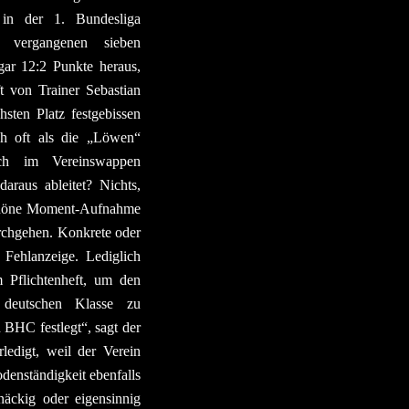
 in der 1. Bundesliga
 vergangenen sieben
ar 12:2 Punkte heraus,
t von Trainer Sebastian
sten Platz festgebissen
ch oft als die „Löwen“
ch im Vereinswappen
araus ableitet? Nichts,
 schöne Moment-Aufnahme
urchgehen. Konkrete oder
Fehlanzeige. Lediglich
m Pflichtenheft, um den
deutschen Klasse zu
n BHC festlegt“, sagt der
rledigt, weil der Verein
enständigkeit ebenfalls
näckig oder eigensinnig