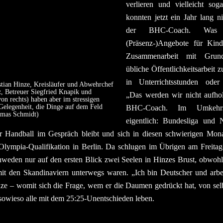
verlieren und vielleicht so
konnten jetzt ein Jahr lang ni
der BHC-Coach. Was
(Präsenz-)Angebote für Kind
Zusammenarbeit mit Grund
übliche Öffentlichkeitsarbeit 
in Unterrichtsstunden oder 
stian Hinze, Kreisläufer und Abwehrchef
, Betreuer Siegfried Knapik und
„Das werden wir nicht aufho
n rechts) haben aber im stressigen
Gelegenheit, die Dinge auf dem Feld
BHC-Coach. Im Umkehrsc
omas Schmidt)
eigentlich: Bundesliga und 
r Handball im Gespräch bleibt und sich in diesen schwierigen Mon
er Olympia-Qualifikation in Berlin. Da schlugen im Übrigen am Freit
weden nur auf den ersten Blick zwei Seelen in Hinzes Brust, obwoh
t den Skandinaviern unterwegs waren. „Ich bin Deutscher und arbe
nze – womit sich die Frage, wem er die Daumen gedrückt hat, von sel
owieso alle mit dem 25:25-Unentschieden leben.