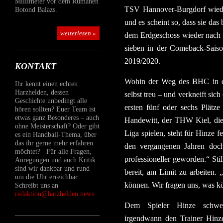
Millimeter vor dem Rumänen
TSV Hannover-Burgdorf wieder 
Botond Balazs.
und es scheint so, dass sie da
weiterlesen »
dem Erdgeschoss wieder nach o
sieben in der Comeback-Saiso
2019/2020.
KONTAKT
Wohin der Weg des BHC in der
Ihr kennt einen echten
Harzhelden, dessen
selbst treu – und verkneift sic
Geschichte unbedingt alle
ersten fünf oder sechs Plätze
hören sollten? Euer Team ist
etwas ganz Besonderes – auch
Handewitt, der THW Kiel, die
ohne Meisterschaft? Oder gibt
Liga spielen, steht für Hinze f
es ein Handball-Thema, über
das ihr gerne mehr erfahren
den vergangenen Jahren doch
möchtet? Für alle Fragen,
professioneller geworden.“ Sti
Anregungen und auch Kritik
sind wir dankbar und rund
bereit, am Limit zu arbeiten.
um die Uhr erreichbar:
können. Wir fragen uns, was k
Schreibt uns an
redaktion@harzhelden.news
Dem Spieler Hinze schwe
irgendwann den Trainer Hinz