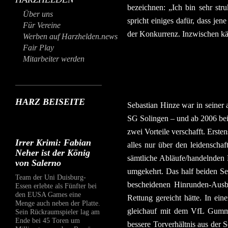
bezeichnen: „Ich bin sehr str
Über uns
spricht einiges dafür, dass je
Für Vereine
der Konkurrenz. Inzwischen kä
Werben auf Harzhelden.news
Fair Play
Mitarbeiter werden
HARZ BEISEITE
Sebastian Hinze war in seiner
SG Solingen – und ab 2006 be
zwei Vorteile verschafft. Erste
Irrer Krimi: Fabian
alles nur über den leidenscha
Neher ist der König
sämtliche Abläufe/handelnden
von Salerno
umgekehrt. Das half beiden Se
Team der Uni Duisburg-
bescheidenen Hinrunden-Ausb
Essen erlebte als Fünfter bei
den EUSA Games eine
Rettung gereicht hätte. In e
Menge auch neben der Platte.
gleichauf mit dem VfL Gumme
Sein Rückraumspieler lag am
Ende bei 45 Toren um
bessere Torverhältnis aus der 