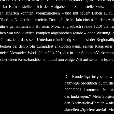
rko Bernau stellten sich der Aufgabe, die Schnittstelle zwischen P
en schaffen könnten, voranzutreiben – und mit neuem Leben zu fülle
berliga Niederrhein erreicht. Dort gab sie im Jahr eins nach dem Aufs
führte gemeinsam mit Borussia Mönchengladbach (beide 12:0) die Tab
ochen war und kürzlich komplett abgebrochen wurde – ohne Wertung, 
HC trotzdem, dass sein Unterbau mittelfristig zumindest der Regionalli
Oberliga bei den Profis zumindest anklopfen kann, zeigen Kreisläufe
ieler Alexander Weck (ebenfalls 20), der in der Sommer-Vorbereitun
tober einen Kreuzbandriss erlitt und nun einige Zeit auf seine nächste
Die Bundesliga insgesamt wi
halbwegs ordentlich durch die
2020/2021 kommen: „Ich bin 
das hinkriegen.“ Mehr Sorgen
den Nachwuchs-Bereich – nich
aktuellen „Spielermaterial“ vi