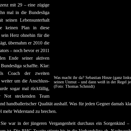
zenz mit 29 – eine zügige
ihn mal in die Bundesliga
t seinen Lebensunterhalt
te keinen Plan in diese
 sein Herz ohnehin für die
ägt, übernahm er 2010 die
tors – noch bevor er 2011
en Ende seiner aktiven
 Bundesliga schaffte. Klar:
als Coach der zweiten
Was macht ihr da? Sebastian Hinze (ganz links
 weiter um die Anschluss-
seinen Unmut – und dann weiß in der Regel jed
(Foto: Thomas Schmidt)
de sogar mal rückfällig,
er Not steckenden Team
d handballerischer Qualität aushalf. Was für jeden Gegner damals kla
iel mehr Widerstand zu brechen.
 Sie war in der jüngeren Vergangenheit durchaus ein Sorgenkind –
blem ist. Die BHC-Zweite stürzte bis in die Verbandsliga ab. Nachwuc