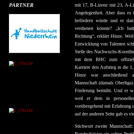
PARTNER
mit 17, B-Lizenz mit 23, A-Li
Angelegenheit. Aber dass es 
befördern würde und er dami
verdienen könnte? „Ich hat
Richtung“, erklärt Hinze. Weil
Entwicklung von Talenten schl
Stelle des Nachwuchs-Koordina
mit dem BHC zum offiziell
Karriere den Aufstieg in die 1.
Hinze war anschließend 
Mannschaft (damals Oberliga)
Förderung bemüht. Und er wur
weil er dem in personell
vorübergehend mit Erfahrung un
auf der anderen Seite gab es v
Stichwort zweite Mannschaft:
Bundesligisten ein echtes Pro