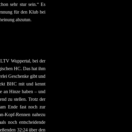
chon sehr stur sein.“ Es
kennung für den Klub bei
heinung abzutun.
m LTV Wuppertal, bei der
gischen HC. Das hat ihm
nerlei Geschenke gibt und
rojekt BHC mit und kennt
ie an Hinze haben – und
nd zu stellen. Trotz der
 am Ende fast noch zur
f-an-Kopf-Rennen nahezu
als noch entscheidende
ließenden 32:24 über den