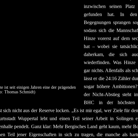
inzwischen seinen Platz
gefunden hat. In den
Begegnungen sprangen sog
sodass sich die Mannschaf
Hinze vorerst auf dem sech
hat – wobei sie tatsächli
daherkam, die sich au
wiederfinden. Was Hinze d
gar nichts. Allenfalls als
lässt er die 24:16 Zähler d
sogar höhere Ambitionen? 
e ist seit einigen Jahren eine der prägenden
to: Thomas Schmidt)
der Nicht-Abstieg steht i
BHC in der höchsten 
st sich nicht aus der Reserve locken. „Es ist mir egal, wer Ziele für de
urtsstadt Wuppertal lebt und einen Teil seiner Arbeit in Solingen e
nhalle pendelt. Ganz klar: Mehr Bergisches Land geht kaum, mehr Bod
en Teil jener Eigenschaften in sich zu tragen, die manche als hart