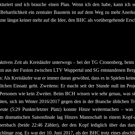
ukturiert und ich brauche einen Plan. Wenn ich den habe, kann ich s
ne Beharrlichkeit ein zentraler Baustein ist auf dem Weg zu mehr Aner
me längst keiner mehr auf die Idee, den BHC als vorübergehende Ersc
 aktiven Zeit als Kreisläufer unterwegs – bei der TG Cronenberg, bei
im aus der Fusion zwischen LTV Wuppertal und SG entstandenen Ber
ns: Als Kreisläufer war er immer daran gewöhnt, dass es in Spielen kei
ftlichen Einsatz geht. Zweitens: Er macht seit der Stunde null im P
 Personen wie kein Zweiter. Beim BCH wissen wie sehr genau, was s
iten, sich im Winter 2016/2017 gegen den in der Branche üblichen Tre
eute (5:29 Punkte/letzter Platz) konnte Hinze weitermachen – was
inem dramatischen Saisonfinale lag Hinzes Mannschaft in einem Kop
rsbach (beide 22:46 Zähler), der den Kopf lediglich über das dam
Schlinge zog. Es war der 10. Juni 2017, als der BHC trotz eines absch