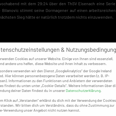
twochabend mit dem 29:24 über den ThSV Eisenach eine Serie
e Bilanovic stimmt seine Dormagener auf einen arbeitsreichen
nächsten Sieg hätte er natürlich trotzdem nichts einzuwenden.
tenschutzeinstellungen & Nutzungsbedingun
erwenden Cookies auf unserer Website. Einige von ihnen sind essenziell,
nd andere uns helfen, diese Website und ihren Inhalt zu verbessern.
sondere verwenden wir den Dienst „GoogleAnalytics“ der Google Ireland
ed. Hier können personenbezogene Daten verarbeitet werden (z. B. IP-
sen). Informationen zu den Funktionen und Anbietern der verwendeten
es findest du unten unter „Cookie-Details“. Weitere Informationen über di
ndung deiner Daten findest du in unserer
Datenschutzerklärung
.
em Klick auf „Verstanden“ erklärst du dich mit der Verwendung der Cookies
rstanden. Wir bitten dich um Verständnis, dass du ohne Zustimmung zur
e-Verwendung unser Angebot nicht nutzen kannst.