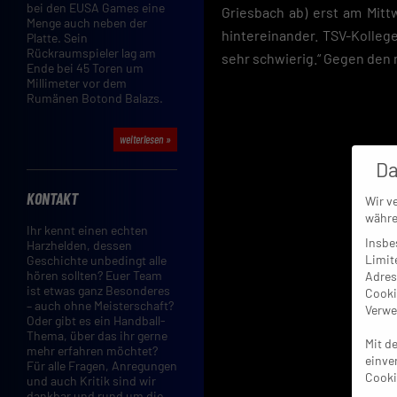
bei den EUSA Games eine
Griesbach ab) erst am Mit
Menge auch neben der
hintereinander. TSV-Kolleg
Platte. Sein
Rückraumspieler lag am
sehr schwierig.“ Gegen den 
Ende bei 45 Toren um
Millimeter vor dem
Rumänen Botond Balazs.
weiterlesen »
Da
KONTAKT
Wir v
währe
Ihr kennt einen echten
Insbe
Harzhelden, dessen
Limit
Geschichte unbedingt alle
hören sollten? Euer Team
Adres
ist etwas ganz Besonderes
Cooki
– auch ohne Meisterschaft?
Verwe
Oder gibt es ein Handball-
Thema, über das ihr gerne
Mit d
mehr erfahren möchtet?
einve
Für alle Fragen, Anregungen
Cooki
und auch Kritik sind wir
dankbar und rund um die