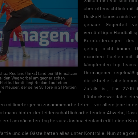
Saison fast vor sich hint
aber offensichtlich mi
Dusko Bilanovic nicht ver
genaue Gegenteil ver
vernünftigen Handball spi
Kernforderungen des 
gelingt nicht immer. D
manchen Duellen mit 
kämpfenden Top-Teams d
Dormagener regelmäßig
hua Reuland (links) fand bei 18 Einsätzen
Mal den Weg vorbei am gegnerischen
die aktuelle Tabellenpos
Partie. Damit liegt Reuland auf einer
 Meuser, der seine 98 Tore in 21 Partien
Zufalls ist. Das 27:19
)
Lübbecke war dabei ein 
hen millimetergenau zusammenarbeiteten – vor allem jene in de
tmann hinter der leidenschaftlich arbeitenden Abwehr. Dass d
nn erst am nächsten Tag heraus: Joshua Reuland erlitt einen Kre
 Partie und die Gäste hatten alles unter Kontrolle. Nun stieg de