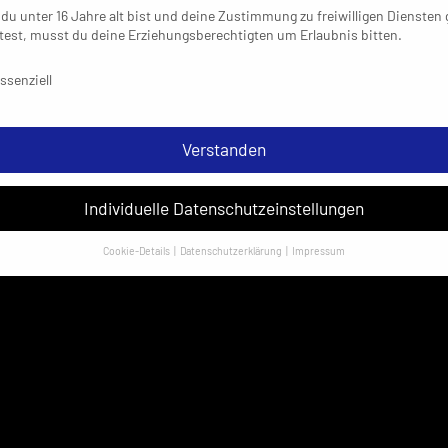
du unter 16 Jahre alt bist und deine Zustimmung zu freiwilligen Diensten
est, musst du deine Erziehungsberechtigten um Erlaubnis bitten.
schutzeinstellungen & Nutzungsbedingungen
ssenziell
Verstanden
Individuelle Datenschutzeinstellungen
Cookie-Details
Datenschutzerklärung
Impressum
Datenschutzeinstellungen
sondere verwenden wir den Dienst „GoogleAnalytics“ der Google Ireland
ed. Hier können personenbezogene Daten verarbeitet werden (z. B. IP-
sen). Informationen zu den Funktionen und Anbietern der verwendeten
es findest du unten unter „Cookie-Details“. Weitere Informationen über di
ndung deiner Daten findest du in unserer
Datenschutzerklärung
.
em Klick auf „Verstanden“ erklärst du dich mit der Verwendung der Cookies
rstanden. Wir bitten dich um Verständnis, dass du ohne Zustimmung zur