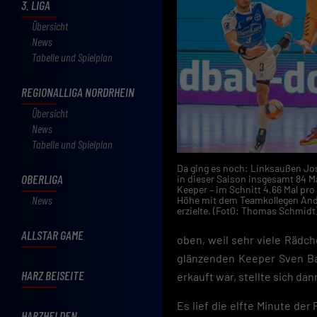
3. LIGA
Übersicht
News
Tabelle und Spielplan
REGIONALLIGA NORDRHEIN
Übersicht
News
Tabelle und Spielplan
Da ging es noch: Linksaußen Jos
OBERLIGA
in dieser Saison insgesamt 84 
Keeper – im Schnitt 4,66 Mal pro 
News
Höhe mit dem Teamkollegen André
erzielte. (Fot0: Thomas Schmidt
ALLSTAR GAME
oben, weil sehr viele Rädc
glänzenden Keeper Sven Bar
HARZ BEISEITE
erkauft war, stellte sich da
Es lief die elfte Minute der
HARZHELDEN