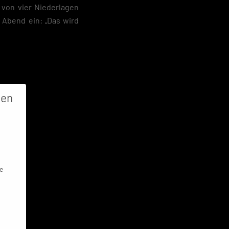
 von vier Niederlagen
 Abend ein: „Das wird
gen
e