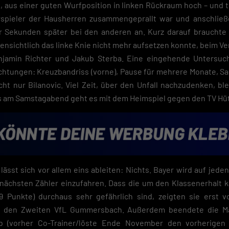
t, aus einer guten Wurfposition in linken Rückraum hoch – und t
spieler der Hausherren zusammengeprallt war und anschlie
aar Sekunden später bei den anderen an. Kurz darauf braucht
fensichtlich das linke Knie nicht mehr aufsetzen konnte, beim Ve
enjamin Richter und Jakub Sterba. Eine eingehende Untersu
chtungen: Kreuzbandriss (vorne), Pause für mehrere Monate, Sai
icht nur Bilanovic. Viel Zeit, über den Unfall nachzudenken, 
ts am Samstagabend geht es mit dem Heimspiel gegen den TV Hü
lässt sich vor allem eins ableiten: Nichts. Bayer wird auf jeden
 nächsten Zähler einzufahren. Dass die um den Klassenerhalt
29 Punkte) durchaus sehr gefährlich sind, zeigten sie erst
n den Zweiten VfL Gummersbach. Außerdem beendete die M
b (vorher Co-Trainer/löste Ende November den vorherigen