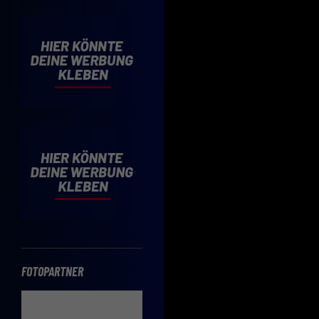
Cooki
Wenn 
möcht
Hier 
Einwi
lasse
Sp
Daten
Esse
Essen
Funkt
FOTOPARTNER