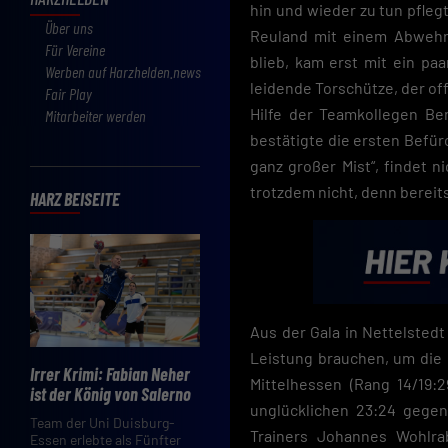
hin und wieder zu tun pfleg
Über uns
Reuland mit einem Abwehr
Für Vereine
blieb, kam erst mit ein p
Werben auf Harzhelden.news
leidende Torschütze, der of
Fair Play
Hilfe der Teamkollegen B
Mitarbeiter werden
bestätigte die ersten Befür
ganz großer Mist“, findet n
trotzdem nicht, denn berei
HARZ BEISEITE
Aus der Gala in Nettelstedt 
Leistung brauchen, um die
Irrer Krimi: Fabian Neher
Mittelhessen (Rang 14/19:
ist der König von Salerno
unglücklichen 23:24 gege
Team der Uni Duisburg-
Trainers Johannes Wohlra
Essen erlebte als Fünfter