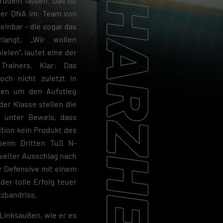
rudeln lassen. Das ist
t der DNA im Team von
einbar – die sogar das
langt. „Wir wollen
elen“, lautet eine der
Trainers. Klar: Das
och nicht zuletzt in
den um den Aufstieg
er Klasse stellen die
 unter Beweis, dass
ition kein Produkt des
 beim Dritten TuS N-
weiter Ausschlag nach
r Defensive mit einem
er tolle Erfolg teuer
uzbandriss.
r Linksaußen, wie er es