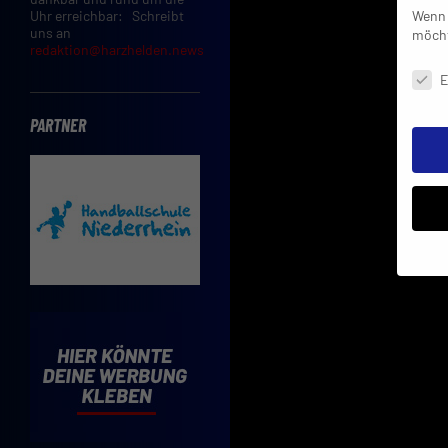
Wenn 
Uhr erreichbar: Schreibt
uns an
möcht
redaktion@harzhelden.news
Daten
E
PARTNER
Insbe
Limit
Adres
Cooki
Verwe
Mit d
einve