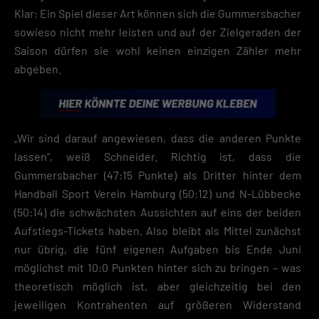
Mit dem Klick auf „Verstanden“ erklärst du dich mit der Verwendung der
Klar: Ein Spiel dieser Art können sich die Gummersbacher
Cookies einverstanden. Wir bitten dich um Verständnis, dass du ohne
sowieso nicht mehr leisten und auf der Zielgeraden der
Zustimmung zur Cookie-Verwendung unser Angebot nicht nutzen kann
Saison dürfen sie wohl keinen einzigen Zähler mehr
Wenn du unter 16 Jahre alt bist und deine Zustimmung zu freiwilligen
abgeben.
Diensten geben möchtest, musst du deine Erziehungsberechtigten um
Erlaubnis bitten.
Hier finden Sie eine Übersicht über alle verwendeten Cookies. Sie kön
Ihre Einwilligung zu ganzen Kategorien geben oder sich weitere
Informationen anzeigen lassen und so nur bestimmte Cookies
„Wir sind darauf angewiesen, dass die anderen Punkte
auswählen.
lassen“, weiß Schneider. Richtig ist, dass die
Gummersbacher (47:15 Punkte) als Dritter hinter dem
Speichern
Handball Sport Verein Hamburg (50:12) und N-Lübbecke
Zurück
(50:14) die schwächsten Aussichten auf eins der beiden
Datenschutzeinstellungen
Aufstiegs-Tickets haben. Also bleibt als Mittel zunächst
Essenziell (2)
nur übrig, die fünf eigenen Aufgaben bis Ende Juni
Essenzielle Cookies ermöglichen grundlegende Funktionen und sind für die
möglichst mit 10:0 Punkten hinter sich zu bringen – was
einwandfreie Funktion der Website erforderlich.
theoretisch möglich ist, aber gleichzeitig bei den
Cookie-Informationen anzeigen
jeweiligen Kontrahenten auf größeren Widerstand
Datenschutzerklärung
Impres