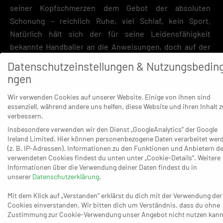
seiner Kopfschmerzen dem Gebot der absoluten
Schonung – reichlich Ruhe, viel Schlaf, kein Sport.
Natürlich hält sich der für seine Leidensfähigkeit
bekannte Handballer an die Anweisungen, doch auf der
anderen Seite wäre Timm Schneider nicht Timm
Datenschutzeinstellungen & Nutzungsbedin
Schneider, wenn er nicht schon auf den Freitag blicken
ngen
würde – und sich selbst für die am Morgen des Spieltages
Wir verwenden Cookies auf unserer Website. Einige von ihnen sind
fällige Nach-Untersuchung die Daumen drückt. „Ich hoffe,
essenziell, während andere uns helfen, diese Website und ihren Inhalt z
dass ich zurückkommen kann“, sagt Schneider. Draußen
verbessern.
zu sitzen und zuschauen zu müssen, wie die Mannschaft
Insbesondere verwenden wir den Dienst „GoogleAnalytics“ der Google
den Auftritt in Nettelstedt zu korrigieren versucht? Nur
Ireland Limited. Hier können personenbezogene Daten verarbeitet wer
(z. B. IP-Adressen). Informationen zu den Funktionen und Anbietern de
zur Not, falls ein deutliches medizinisches Veto erfolgt.
verwendeten Cookies findest du unten unter „Cookie-Details“. Weitere
Lieber wäre es dem Kapitän, wenn er zusammen mit dem
Informationen über die Verwendung deiner Daten findest du in
Team unten auf oder neben dem Feld zeigen könnte, dass
unserer
Datenschutzerklärung
.
die Gummersbacher nicht so schlecht sind, wie es das
Mit dem Klick auf „Verstanden“ erklärst du dich mit der Verwendung der
27:35 auszudrücken scheint.
Cookies einverstanden. Wir bitten dich um Verständnis, dass du ohne
Zustimmung zur Cookie-Verwendung unser Angebot nicht nutzen kann
Im Rückblick darauf redet Schneider nicht um den heißen