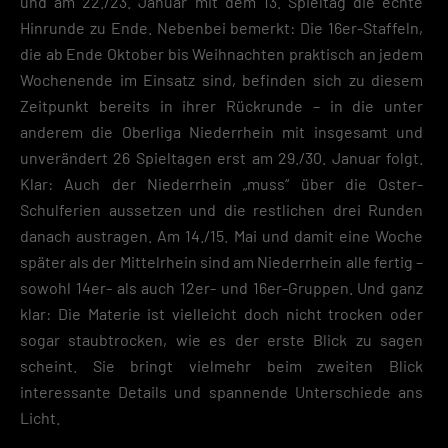
und am 22./23. Januar mit dem 13. Spieltag die echte
Ihre Einwilligung zu ganzen Kategorien geben oder sich weitere
Hinrunde zu Ende. Nebenbei bemerkt: Die 16er-Staffeln,
Informationen anzeigen lassen und so nur bestimmte Cookies
auswählen.
die ab Ende Oktober bis Weihnachten praktisch an jedem
Wochenende im Einsatz sind, befinden sich zu diesem
Speichern
Zeitpunkt bereits in ihrer Rückrunde – in die unter
anderem die Oberliga Niederrhein mit insgesamt und
Zurück
unverändert 26 Spieltagen erst am 29./30. Januar folgt.
Datenschutzeinstellungen
Essenziell (2)
Klar: Auch der Niederrhein „muss“ über die Oster-
Schulferien aussetzen und die restlichen drei Runden
Essenzielle Cookies ermöglichen grundlegende Funktionen und sind für die
einwandfreie Funktion der Website erforderlich.
danach austragen. Am 14./15. Mai und damit eine Woche
Cookie-Informationen anzeigen
später als der Mittelrhein sind am Niederrhein alle fertig –
Datenschutzerklärung
Impres
sowohl 14er- als auch 12er- und 16er-Gruppen. Und ganz
klar: Die Materie ist vielleicht doch nicht trocken oder
sogar staubtrocken, wie es der erste Blick zu sagen
scheint. Sie bringt vielmehr beim zweiten Blick
interessante Details und spannende Unterschiede ans
Licht.