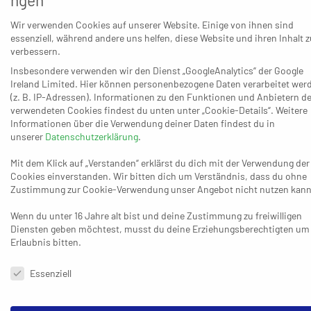
Spiele kommt. Anschließend wird die Klasse in eine
Wir verwenden Cookies auf unserer Website. Einige von ihnen sind
Meister- und eine Abstiegsrunde aus jeweils acht Teams
essenziell, während andere uns helfen, diese Website und ihren Inhalt z
aufgeteilt. Dort stehen für jeden in einer weiteren
verbessern.
Einfachrunde noch einmal sieben Aufgaben auf dem
Insbesondere verwenden wir den Dienst „GoogleAnalytics“ der Google
Ireland Limited. Hier können personenbezogene Daten verarbeitet wer
Programm und unter dem Strich hat somit jeder
(z. B. IP-Adressen). Informationen zu den Funktionen und Anbietern de
Oberligist 22 Partien zu absolvieren. Nach dem zehnten
verwendeten Cookies findest du unten unter „Cookie-Details“. Weitere
Spieltag am 11./12. Dezember 2021 folgen ab dem 15./16.
Informationen über die Verwendung deiner Daten findest du in
unserer
Datenschutzerklärung
.
Januar 2022 bis zum 5./6. Februar 2022 die restlichen
drei Spieltage der Hinrunde, ehe am 5./6. März die
Mit dem Klick auf „Verstanden“ erklärst du dich mit der Verwendung der
Cookies einverstanden. Wir bitten dich um Verständnis, dass du ohne
Meister- und die Abstiegsrunde beginnen. Die legen nach
Zustimmung zur Cookie-Verwendung unser Angebot nicht nutzen kann
fünften Spieltag am 9./10. April über die Oster-
Schulferien gemäß einer langen Tradition erneut eine
Wenn du unter 16 Jahre alt bist und deine Zustimmung zu freiwilligen
Diensten geben möchtest, musst du deine Erziehungsberechtigten um
Pause ein, bevor der 30. April/1. Mai und 7./8. Mai die
Erlaubnis bitten.
Saison abschließen. In der Summe ergeben sich daraus
Datenschutzeinstellungen & Nutzungsbedingungen
rund achteinhalb Monate für 22 Meisterschafts-Spiele.
Essenziell
Auch für die HSG Refrath/Hand, die bis zur
Unterbrechung der Saison 2021/2022 auf dem ersten