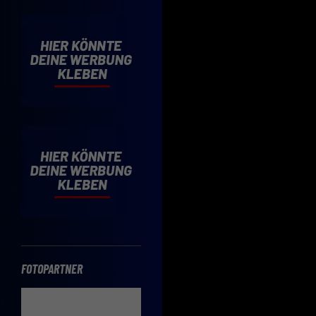
Cooki
Wenn 
möcht
Hier 
Einwi
lasse
Sp
Daten
Esse
Essen
Funkt
FOTOPARTNER