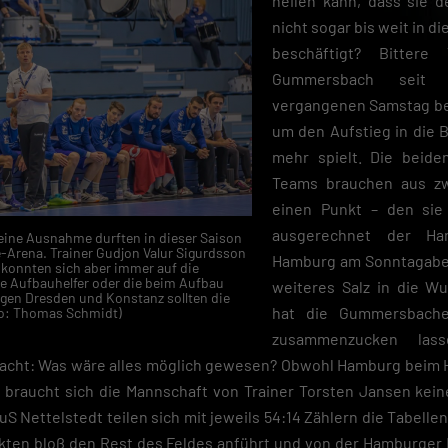
heilen kann, dass sie
nicht sogar bis weit in 
beschäftigt? Bittere
Gummersbach seit
vergangenen Samstag b
um den Aufstieg in die B
mehr spielt. Die beide
Teams brauchen aus zw
einen Punkt – den sie
ausgerechnet der Han
 eine Ausnahme durften in dieser Saison
-Arena. Trainer Gudjon Valur Sigurdsson
Hamburg am Sonntagaben
 konnten sich aber immer auf die
 Aufbauhelfer oder die beim Aufbau
weiteres Salz in die W
egen Dresden und Konstanz sollten die
hat die Gummersbache
oto: Thomas Schmidt)
zusammenzucken las
acht: Was wäre alles möglich gewesen? Obwohl Hamburg beim 
, braucht sich die Mannschaft von Trainer Torsten Jansen kei
 Nettelstedt teilen sich mit jeweils 54:14 Zählern die Tabell
unkten bloß den Rest des Feldes anführt und von der Hamburger