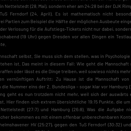
 in Nettelstedt (28. Mai), sondern eher am 24:28 bei der DJK Rimp
uS Ferndorf (24. April). Es ist mathematisch nicht besond
i Partien zum Beispiel die Hälfte der möglichen Ausbeute einge
 der Verlosung für die Aufstiegs-Tickets nicht nur dabei, sonder
chabend (19 Uhr) gegen Dresden vor allen Dingen ein Testlauf,
te.
annschaft selbst. Sie muss sich dem stellen, was in Psychologi
stehen ist. Das meint in diesem Fall: Wie geht die Mannschaft
ffen oder lässt es die Dinge treiben, weil sowieso nichts mehr v
nen vernünftigen Auftritt: Zu Hause ist die Mannschaft von
n die Nummer eins der 2. Bundesliga – sogar klar vor Hamburg 
ng geht es nun trotzdem nicht mehr, weil sich der auswärts
sst. Hier finden sich extrem übersichtliche 19:15 Punkte, die um
 Nettelstedt (27:7) und Hamburg (26:8). Was die Aufgabe ni
her bekommen es mit einem offenbar unberechenbaren Kontr
helmshavener HV (25:27), gegen den TuS Ferndorf (30:32) un