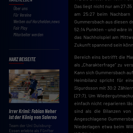
Das liegt nicht nur am 27:35
Über uns
am 25:27 beim Nachbarn T
Für Vereine
Werben auf Harzhelden.news
Gummersbach aus diesen dre
Fair Play
52:14 Punkten – und wäre in
Mitarbeiter werden
das Nachholspiel am Mittwo
Zukunft spannend sein könn
Bereich eins betrifft die M
HARZ BEISEITE
als „Charakterfrage“ zu ver
Kann sich Gummersbach aufra
Heimbilanz spricht für ei
Sigurdsson mit 30:2 Zähler
(27:7). Um Wiedergutmachu
einfach nicht reparieren lä
Irrer Krimi: Fabian Neher
sind als die Bilanzen von
ist der König von Salerno
Angeschlagene Gummersbac
Team der Uni Duisburg-
Niederlagen etwa beim Wil
Essen erlebte als Fünfter