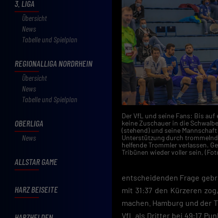
3. LIGA
Übersicht
News
Tabelle und Spielplan
REGIONALLIGA NORDRHEIN
Übersicht
News
Tabelle und Spielplan
Der VfL und seine Fans: Bis auf
OBERLIGA
keine Zuschauer in die Schwalbe
(stehend) und seine Mannschaft
News
Unterstützung durch trommelnde
helfende Trommler verlassen. G
Tribünen wieder voller sein, (F
ALLSTAR GAME
entscheidenden Frage gebr
HARZ BEISEITE
mit 31:37 den Kürzeren zog
machen. Hamburg und der TuS
VfL als Dritter bei 49:17 P
HARZHELDEN