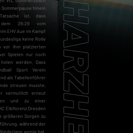
 den VfL Gummersbach
die Sommerpause hinein
 Tatsache ist, dass
 dem 26:29 vom
eim EHV Aue im Kampf
undesliga keine Rolle
n vor ihm platzierten
ei Spielen nur noch
 holen werden. Dass
dball Sport Verein
d als Tabellenführer
unde streuen musste,
r vermutlich erneut
sen und zu einer
HC Elbflorenz Dresden
ne größeren Sorgen zu
enführung, während der
 Niederlage wenig hat.