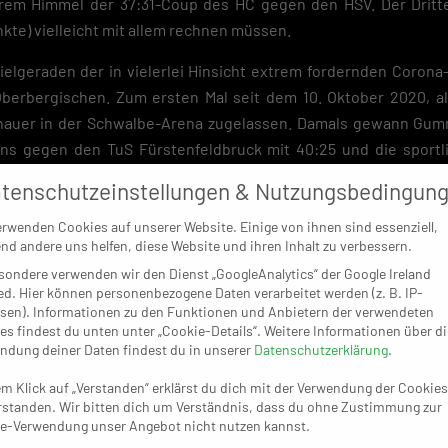
iterem Himmel der 37:31-Coup des HC gegen den HSV. Der Drit
nkte) vielleicht mit allem rechnen müssen.
Zielgeraden der in vielerlei Hinsicht extrem fordernden Corona
berbergischen. Zum ersten Mal seit dem 10. Oktober 2020, al
chauer in der Schwalbe-Arena zugelassen. Damals gewann Gu
 Fans gegen den TuS Fürstenfeldbruck mit 40:25 und die sportl
g. Nun dürfen gegen Dresden und am Samstag (18 Uhr) gegen di
tenschutzeinstellungen & Nutzungsbedingun
n – für die es wohl kein Hinderungsgrund sein dürfte, dass 
ren befolgen sowie einen höchstens 48 Stunden alten ne
erwenden Cookies auf unserer Website. Einige von ihnen sind essenziell,
nd andere uns helfen, diese Website und ihren Inhalt zu verbessern.
erweise sollte die Kapazität diesmal unbedingt an die Gre
sondere verwenden wir den Dienst „GoogleAnalytics“ der Google Ireland
teilung in der vergangenen Woche zutrifft. Da erklärte der Vf
ed. Hier können personenbezogene Daten verarbeitet werden (z. B. IP-
rkaufter Dauerkarten und Ticket-Kontingente der Partner di
sen). Informationen zu den Funktionen und Anbietern der verwendeten
ersteigt“.
es findest du unten unter „Cookie-Details“. Weitere Informationen über di
ndung deiner Daten findest du in unserer
Datenschutzerklärung
.
em Klick auf „Verstanden“ erklärst du dich mit der Verwendung der Cookies
rstanden. Wir bitten dich um Verständnis, dass du ohne Zustimmung zur
e-Verwendung unser Angebot nicht nutzen kannst.