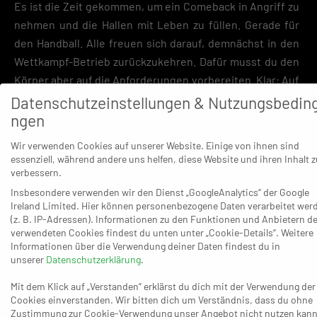
Es ist die Zeit gekommen, um ein Comeback in Angriff zu
nehmen und die Hallen mit Leben zu füllen. Gerade für
den Handball. Alle freuen sich darauf, demnächst in den
Wettkampf-Betrieb zurückzukehren. Dafür musst du den
Körper aber auf die Anforderungen vorbereiten. Klar: Auf
den richtigen Einstieg und auf die richtigen Übungen
Datenschutzeinstellungen & Nutzungsbedin
kommt es an. Mein erster Beitrag richtet sich konkret an
ngen
Trainer/Spieler ab C-Jugend und älter, für die ich ein
Wir verwenden Cookies auf unserer Website. Einige von ihnen sind
begleitendes Programm bis zum Saisonstart entworfen
essenziell, während andere uns helfen, diese Website und ihren Inhalt z
habe – mit dem Schwerpunkt auf athletischen
verbessern.
Voraussetzungen. Weil dazu nach meiner in der Praxis
Insbesondere verwenden wir den Dienst „GoogleAnalytics“ der Google
Ireland Limited. Hier können personenbezogene Daten verarbeitet wer
gewonnenen Überzeugung die zur Verfügung stehenden
(z. B. IP-Adressen). Informationen zu den Funktionen und Anbietern de
Einheiten nicht immer genügen, müssen die Spieler dann
verwendeten Cookies findest du unten unter „Cookie-Details“. Weitere
zusätzlich etwas tun. Dafür habe ich fünf Athletik-
Informationen über die Verwendung deiner Daten findest du in
unserer
Datenschutzerklärung
.
Übungen und zwei Lauf-Elemente entworfen, die sich in
dieser Zusammenstellung als sehr effektiv erwiesen
Mit dem Klick auf „Verstanden“ erklärst du dich mit der Verwendung der
Cookies einverstanden. Wir bitten dich um Verständnis, dass du ohne
haben. Und sie bringen einen großen Vorteil mit sich: Sie
Zustimmung zur Cookie-Verwendung unser Angebot nicht nutzen kann