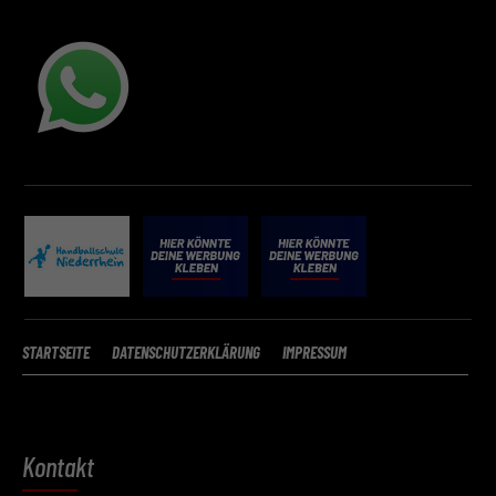
Mit dem Klick auf „Verstanden“ erklärst du dich mit der Verwendung der
Cookies einverstanden. Wir bitten dich um Verständnis, dass du ohne
Zustimmung zur Cookie-Verwendung unser Angebot nicht nutzen kann
Wenn du unter 16 Jahre alt bist und deine Zustimmung zu freiwilligen
Diensten geben möchtest, musst du deine Erziehungsberechtigten um
Erlaubnis bitten.
Hier finden Sie eine Übersicht über alle verwendeten Cookies. Sie kön
Ihre Einwilligung zu ganzen Kategorien geben oder sich weitere
Informationen anzeigen lassen und so nur bestimmte Cookies
auswählen.
Speichern
Zurück
STARTSEITE
DATENSCHUTZERKLÄRUNG
IMPRESSUM
Datenschutzeinstellungen
Essenziell (2)
Essenzielle Cookies ermöglichen grundlegende Funktionen und sind für die
einwandfreie Funktion der Website erforderlich.
Kontakt
Cookie-Informationen anzeigen