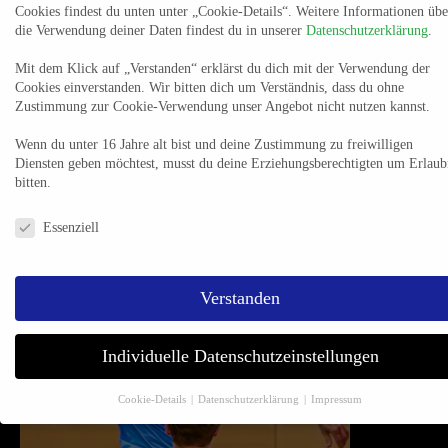
Cookies findest du unten unter „Cookie-Details“. Weitere Informationen übe
Weil die Essener aber nicht von jetzt auf gleich den zum HC
die Verwendung deiner Daten findest du in unserer
Datenschutzerklärung
.
Erlangen gewechselten und für die Abwehr ebenfalls zentral
Mit dem Klick auf „Verstanden“ erklärst du dich mit der Verwendung der
wichtigen Kreisläufer Tim Zechel voll ersetzen können, muss
Cookies einverstanden. Wir bitten dich um Verständnis, dass du ohne
TuSEM erst recht über eine geschlossene Teamleistung
Zustimmung zur Cookie-Verwendung unser Angebot nicht nutzen kannst.
dagegenhalten. Dass der eine oder andere Spieler angeschlagen
Wenn du unter 16 Jahre alt bist und deine Zustimmung zu freiwilligen
ist, macht die Aufgabe nicht einfacher – ohne dass Naji sich
Diensten geben möchtest, musst du deine Erziehungsberechtigten um Erlaub
damit lange aufhalten mag: „Wir wollen das tun, was wir
bitten.
beeinflussen können.“
Datenschutzeinstellungen & Nutzungsbedingungen
Essenziell
Verstanden
Individuelle Datenschutzeinstellungen
Cookie-Details
Datenschutzerklärung
Impressum
Datenschutzeinstellungen