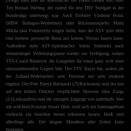
Lemgo kam und als Spielmacher die Fäden ziehen soll, oder
Tim Roman Wieling, der zuletzt für den TBV Stuttgart in der
Bundesliga unterwegs war. Auch Torhüter Vladimir Bozic
(HBW Balingen-Weilstetten) oder Rückraumspieler Matej
Mikita (aus Frankreich) sorgen dafür, dass der ASV jetzt über
eine breitere personelle Basis auf hohem Niveau bauen kann.
Außerdem steht ASV-Spielmacher Sören Südmeier nach
monatelanger Verletzungspause wieder zur Verfügung, sodass
TSV-Coach Bilanovic die Gastgeber für einen ganz weit oben
einzusortierenden Gegner hält. Der TSV Bayer hat, anders als
der Auftakt-Widersacher, sein Personal nur sehr moderat
ergänzt: Der Pole Patryk Biernacki (25/Rückraum) und der fast
auf den letzten Drücker verpflichtete Slowene Jaka Zurga
(23/Linksaußen) sind die einzigen Zugänge von außerhalb. Wer
mit welchem Konzept besser fährt, wird sich am Samstagabend
vielleicht ein bisschen besser erkennen lassen. Heiß sind
allerdings alle. Der längste Marathon aller Zeiten kann
beginnen.