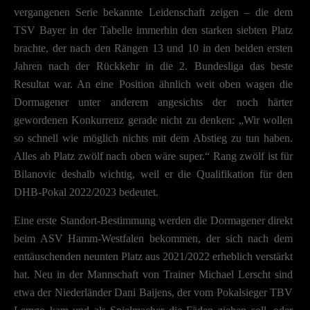
Essenzielle Cookies ermöglichen grundlegende Funktionen und sind für die einwandfreie
vergangenen Serie bekannte Leidenschaft zeigen – die dem
Funktion der Website erforderlich.
TSV Bayer in der Tabelle immerhin den starken siebten Platz
Cookie-Informationen anzeigen
brachte, der nach den Rängen 13 und 10 in den beiden ersten
Datenschutzerklärung
Impres
Jahren nach der Rückkehr in die 2. Bundesliga das beste
Resultat war. An eine Position ähnlich weit oben wagen die
Dormagener unter anderem angesichts der noch härter
gewordenen Konkurrenz gerade nicht zu denken: „Wir wollen
so schnell wie möglich nichts mit dem Abstieg zu tun haben.
Alles ab Platz zwölf nach oben wäre super.“ Rang zwölf ist für
Bilanovic deshalb wichtig, weil er die Qualifikation für den
DHB-Pokal 2022/2023 bedeutet.
Eine erste Standort-Bestimmung werden die Dormagener direkt
beim ASV Hamm-Westfalen bekommen, der sich nach dem
enttäuschenden neunten Platz aus 2021/2022 erheblich verstärkt
hat. Neu in der Mannschaft von Trainer Michael Lerscht sind
etwa der Niederländer Dani Baijens, der vom Pokalsieger TBV