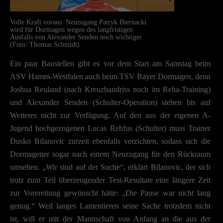
Insbesondere verwenden wir den Dienst „GoogleAnalytics“ der Google Irel
Limited. Hier können personenbezogene Daten verarbeitet werden (z. B. IP-
Volle Kraft voraus: Neuzugang Patryk Biernacki
Adressen). Informationen zu den Funktionen und Anbietern der verwendete
wird für Dormagen wegen des langfristigen
Cookies findest du unten unter „Cookie-Details“. Weitere Informationen übe
Ausfalls von Alexander Senden noch wichtiger.
die Verwendung deiner Daten findest du in unserer
Datenschutzerklärung
.
(Foto: Thomas Schmidt)
Mit dem Klick auf „Verstanden“ erklärst du dich mit der Verwendung der
Ein paar Baustellen gibt es vor dem Start am Samstag beim
Cookies einverstanden. Wir bitten dich um Verständnis, dass du ohne
ASV Hamm-Westfalen auch beim TSV Bayer Dormagen, denn
Zustimmung zur Cookie-Verwendung unser Angebot nicht nutzen kannst.
Joshua Reuland (nach Kreuzbandriss noch im Reha-Training)
Wenn du unter 16 Jahre alt bist und deine Zustimmung zu freiwilligen
und Alexander Senden (Schulter-Operation) stehen bis auf
Diensten geben möchtest, musst du deine Erziehungsberechtigten um Erlaub
Weiteres nicht zur Verfügung. Auf den aus der eigenen A-
bitten.
Hier finden Sie eine Übersicht über alle verwendeten Cookies. Sie können I
Jugend hochgezogenen Lucas Rehfus (Schulter) muss Trainer
Einwilligung zu ganzen Kategorien geben oder sich weitere Informationen
Dusko Bilanovic zurzeit ebenfalls verzichten, sodass sich die
anzeigen lassen und so nur bestimmte Cookies auswählen.
Dormagener sogar nach einem Neuzugang für den Rückraum
umsehen. „Wir sind auf der Suche“, erklärt Bilanovic, der sich
Speichern
trotz zum Teil überzeugender Test-Resultate eine längere Zeit
Zurück
zur Vorereitung gewünscht hätte: „Die Pause war nicht lang
Datenschutzeinstellungen
genug.“ Weil langes Lamentieren seine Sache trotzdem nicht
Essenziell (2)
ist, will er mit der Mannschaft von Anfang an die aus der