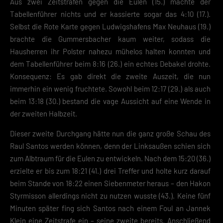
Aus zwei Zeitstrafen gegen die Eulen (15.) machte der
Tabellenführer nichts und er kassierte sogar das 4:10 (17.).
Selbst die Rote Karte gegen Ludwigshafens Max Neuhaus (19.)
brachte die Gummersbacher kaum weiter, sodass die
Hausherren ihr Polster nahezu mühelos halten konnten und
dem Tabellenführer beim 8:16 (26.) ein echtes Debakel drohte.
Konsequenz: Es gab direkt die zweite Auszeit, die nun
immerhin ein wenig fruchtete. Sowohl beim 12:17 (29.) als auch
beim 13:18 (30.) bestand die vage Aussicht auf eine Wende in
der zweiten Halbzeit.
Dieser zweite Durchgang hätte nun die ganz große Schau des
Raul Santos werden können, denn der Linksaußen schien sich
zum Albtraum für die Eulen zu entwickeln. Nach dem 15:20 (36.)
erzielte er bis zum 18:21 (41.) drei Treffer und holte kurz darauf
beim Stande von 18:22 einen Siebenmeter heraus – den Hakon
Styrmisson allerdings nicht zu nutzen wusste (43.). Keine fünf
Minuten später fing sich Santos nach einem Foul an Jannek
Klein eine Zeitstrafe ein – seine zweite bereits. Anschließend