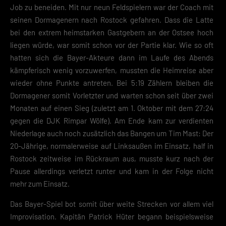
Informationen über die Verwendung deiner Daten findest du in
Job zu beneiden. Mit nur neun Feldspielern war der Coach mit
unserer
Datenschutzerklärung
.
seinen Dormagenern nach Rostock gefahren. Dass die Latte
bei den extrem heimstarken Gastgebern an der Ostsee hoch
Mit dem Klick auf „Verstanden“ erklärst du dich mit der Verwendung der
Cookies einverstanden. Wir bitten dich um Verständnis, dass du ohne
liegen würde, war somit schon vor der Partie klar. Wie so oft
Zustimmung zur Cookie-Verwendung unser Angebot nicht nutzen kann
hatten sich die Bayer-Akteure dann im Laufe des Abends
kämpferisch wenig vorzuwerfen, mussten die Heimreise aber
Wenn du unter 16 Jahre alt bist und deine Zustimmung zu freiwilligen
Diensten geben möchtest, musst du deine Erziehungsberechtigten um
wieder ohne Punkte antreten. Bei 5:19 Zählern bleiben die
Erlaubnis bitten.
Dormagener somit Vorletzter und warten schon seit über zwei
Hier finden Sie eine Übersicht über alle verwendeten Cookies. Sie kön
Monaten auf einen Sieg (zuletzt am 1. Oktober mit dem 27:24
Ihre Einwilligung zu ganzen Kategorien geben oder sich weitere
Informationen anzeigen lassen und so nur bestimmte Cookies
gegen die DJK Rimpar Wölfe). Am Ende kam zur verdienten
auswählen.
Niederlage auch noch zusätzlich das Bangen um Tim Mast: Der
20-Jährige, normalerweise auf Linksaußen im Einsatz, half in
Speichern
Rostock zeitweise im Rückraum aus, musste kurz nach der
Pause allerdings verletzt runter und kam in der Folge nicht
Zurück
mehr zum Einsatz.
Datenschutzeinstellungen
Essenziell (2)
Das Bayer-Spiel bot somit über weite Strecken vor allem viel
Essenzielle Cookies ermöglichen grundlegende Funktionen und sind für die
Improvisation. Kapitän Patrick Hüter begann beispielsweise
einwandfreie Funktion der Website erforderlich.