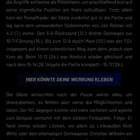
die Angriffe zeitweise als Mittelmann, um anschließend erst auf
Cookie-Informationen anzeigen
seine eigentliche Position am Kreis aufzulösen. Trotz allem
Datenschutzerklärung
Impres
kam der Rumpfkader der Gäste zunächst gut in die Partie und
lag nach dem verwandelten Siebenmeter von Jan Reimer mit
4:2 (7.) vorne. Den 5:6-Rückstand (12.) drehte Dormagen zur
10:7-Führung (16.). Bis zum 12:9 durch Mast (20.) war der TSV
insgesamt auf einem ordentlichen Weg, kam dann jedoch vom
Kurs ab. Beim 13:13 (24.) war Rostock wieder gleichauf und
nach dem 15:14 (26.) kippte die Partie komplett – 15:17 (29.).
Die Gäste versuchten nach der Pause weiter alles, um
dranzubleiben, es fehlten aber vorne die Möglichkeiten und
Ideen. Der HC dagegen konnte viel mehr variieren und agierte
zum Beispiel vermehrt mit dem siebten Feldspieler. Folge: Er
fand immer wieder Lücken, vor allem zu Linksaußen Nick
Witte oder dem ehemaligen Dormagener Christian Wilhelm am