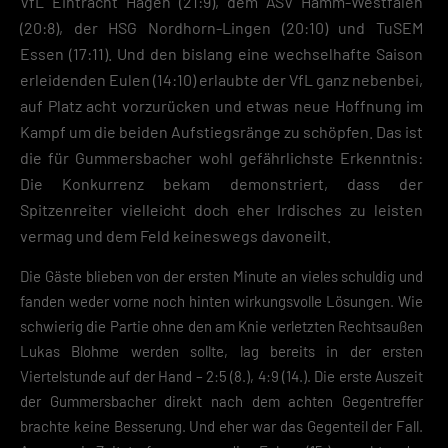
VfL Eintracht Hagen (21:9), dem ASV Hamm-Westfalen
(20:8), der HSG Nordhorn-Lingen (20:10) und TuSEM
Essen (17:11). Und den bislang eine wechselhafte Saison
erleidenden Eulen (14:10) erlaubte der VfL ganz nebenbei,
auf Platz acht vorzurücken und etwas neue Hoffnung im
Kampf um die beiden Aufstiegsränge zu schöpfen. Das ist
die für Gummersbacher wohl gefährlichste Erkenntnis:
Die Konkurrenz bekam demonstriert, dass der
Spitzenreiter vielleicht doch eher Irdisches zu leisten
vermag und dem Feld keineswegs davoneilt.
Die Gäste blieben von der ersten Minute an vieles schuldig und
fanden weder vorne noch hinten wirkungsvolle Lösungen. Wie
schwierig die Partie ohne den am Knie verletzten Rechtsaußen
Lukas Blohme werden sollte, lag bereits in der ersten
Viertelstunde auf der Hand – 2:5 (8.), 4:9 (14.). Die erste Auszeit
der Gummersbacher direkt nach dem achten Gegentreffer
brachte keine Besserung. Und eher war das Gegenteil der Fall.