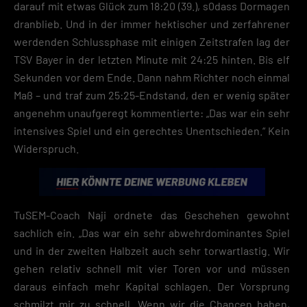
darauf mit etwas Glück zum 18:20 (39.), s0dass Dormagen
Ireland Limited. Hier können personenbezogene Daten verarbeitet wer
(z. B. IP-Adressen). Informationen zu den Funktionen und Anbietern de
dranblieb. Und in der immer hektischer und zerfahrener
verwendeten Cookies findest du unten unter „Cookie-Details“. Weitere
werdenden Schlussphase mit einigen Zeitstrafen lag der
Informationen über die Verwendung deiner Daten findest du in
TSV Bayer in der letzten Minute mit 24:25 hinten. Bis elf
unserer
Datenschutzerklärung
.
Sekunden vor dem Ende. Dann nahm Richter noch einmal
Mit dem Klick auf „Verstanden“ erklärst du dich mit der Verwendung der
Maß – und traf zum 25:25-Endstand, den er wenig später
Cookies einverstanden. Wir bitten dich um Verständnis, dass du ohne
angenehm unaufgeregt kommentierte: „Das war ein sehr
Zustimmung zur Cookie-Verwendung unser Angebot nicht nutzen kann
intensives Spiel und ein gerechtes Unentschieden.“ Kein
Wenn du unter 16 Jahre alt bist und deine Zustimmung zu freiwilligen
Widerspruch.
Diensten geben möchtest, musst du deine Erziehungsberechtigten um
Erlaubnis bitten.
Hier finden Sie eine Übersicht über alle verwendeten Cookies. Sie kön
Ihre Einwilligung zu ganzen Kategorien geben oder sich weitere
Informationen anzeigen lassen und so nur bestimmte Cookies
TuSEM-Coach Naji ordnete das Geschehen gewohnt
auswählen.
sachlich ein. „Das war ein sehr abwehrdominantes Spiel
Speichern
und in der zweiten Halbzeit auch sehr torwartlastig. Wir
gehen relativ schnell mit vier Toren vor und müssen
Zurück
daraus einfach mehr Kapital schlagen. Der Vorsprung
Datenschutzeinstellungen
Essenziell (2)
schmilzt mir zu schnell. Wenn wir die Chancen haben,