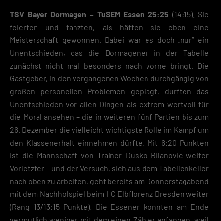
TSV Bayer Dormagen – TuSEM Essen 25:25
(14:15). Sie
feierten und tanzten, als hätten sie eben eine
Meisterschaft gewonnen. Dabei war es doch „nur“ ein
Unentschieden, das die Dormagener in der Tabelle
zunächst nicht mal besonders nach vorne bringt. Die
Gastgeber, in den vergangenen Wochen durchgängig von
großen personellen Problemen geplagt, durften das
Unentschieden vor allen Dingen als extrem wertvoll für
die Moral ansehen – die in weiteren fünf Partien bis zum
26. Dezember die vielleicht wichtigste Rolle im Kampf um
den Klassenerhalt einnehmen dürfte. Mit 6:20 Punkten
ist die Mannschaft von Trainer Dusko Bilanovic weiter
Vorletzter – und der Versuch, sich aus dem Tabellenkeller
nach oben zu arbeiten, geht bereits am Donnerstagabend
mit dem Nachholspiel beim HC Elbflorenz Dresden weiter
(Rang 13/13:15 Punkte). Die Essener konnten am Ende
vermutlich weniger mit dem einen Zähler anfangen, weil