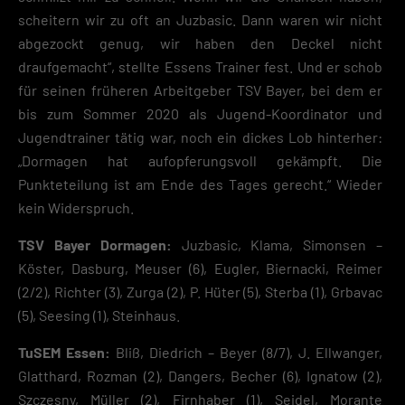
scheitern wir zu oft an Juzbasic. Dann waren wir nicht
Essenzielle Cookies ermöglichen grundlegende Funktionen und sind für die
einwandfreie Funktion der Website erforderlich.
abgezockt genug, wir haben den Deckel nicht
draufgemacht“, stellte Essens Trainer fest. Und er schob
Cookie-Informationen anzeigen
für seinen früheren Arbeitgeber TSV Bayer, bei dem er
Datenschutzerklärung
Impres
bis zum Sommer 2020 als Jugend-Koordinator und
Jugendtrainer tätig war, noch ein dickes Lob hinterher:
„Dormagen hat aufopferungsvoll gekämpft. Die
Punkteteilung ist am Ende des Tages gerecht.“ Wieder
kein Widerspruch.
TSV Bayer Dormagen:
Juzbasic, Klama, Simonsen –
Köster, Dasburg, Meuser (6), Eugler, Biernacki, Reimer
(2/2), Richter (3), Zurga (2), P. Hüter (5), Sterba (1), Grbavac
(5), Seesing (1), Steinhaus.
TuSEM Essen:
Bliß, Diedrich – Beyer (8/7), J. Ellwanger,
Glatthard, Rozman (2), Dangers, Becher (6), Ignatow (2),
Szczesny, Müller (2), Firnhaber (1), Seidel, Morante