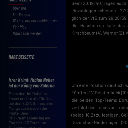
Beim 20:19 (40.) lagen auc
Über uns
einzubiegen schienen – 27:23
Für Vereine
glich der VfB zum 28:28 (59.
Werben auf Harzhelden.news
die Hausherren kurz darau
Fair Play
Kirschbaum (4), Werner (2), Ad
Mitarbeiter werden
HARZ BEISEITE
Irrer Krimi: Fabian Neher
ist der König von Salerno
Um eine Position deutlich 
Fünften TV Geistenbeck (10:
Team der Uni Duisburg-
Essen erlebte als Fünfter
die beiden Top-Teams Boru
bei den EUSA Games eine
verfolgt das Team von Train
Menge auch neben der
Platte. Sein
(beide 18:2) zu festigen. 
Rückraumspieler lag am
Dezember-Niederlagen (20
Ende bei 45 Toren um
Millimeter vor dem