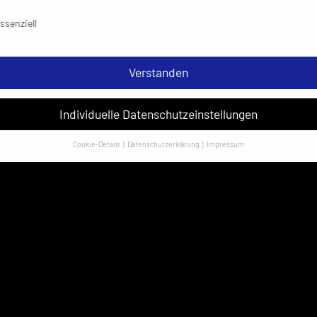
schutzeinstellungen & Nutzungsbedingungen
ssenziell
Verstanden
Individuelle Datenschutzeinstellungen
Cookie-Details
Datenschutzerklärung
Impressum
Datenschutzeinstellungen
sondere verwenden wir den Dienst „GoogleAnalytics“ der Google Ireland
ed. Hier können personenbezogene Daten verarbeitet werden (z. B. IP-
sen). Informationen zu den Funktionen und Anbietern der verwendeten
es findest du unten unter „Cookie-Details“. Weitere Informationen über di
ndung deiner Daten findest du in unserer
Datenschutzerklärung
.
em Klick auf „Verstanden“ erklärst du dich mit der Verwendung der Cookies
rstanden. Wir bitten dich um Verständnis, dass du ohne Zustimmung zur
e-Verwendung unser Angebot nicht nutzen kannst.