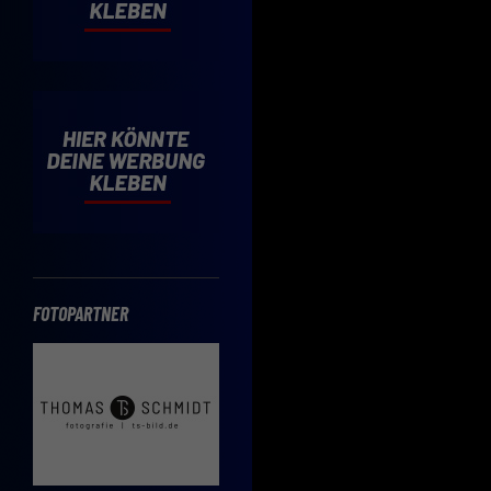
Wenn 
möcht
Hier 
Einwi
lasse
Sp
Daten
Esse
Essen
Funkt
FOTOPARTNER