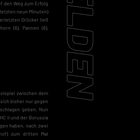
uf den Weg zum Erfolg
n letzten neun Minuten)
lerletzten Drücker ließ
orn (6), Pannen (6),
holspiel zwischen dem
 sich bisher nur gegen
geschlagen geben. Nun
HC II und der Borussia
egen haben, nach zwei
of) zum dritten Mal