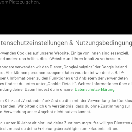
 vom Platz zu gehen.
tenschutzeinstellungen & Nutzungsbedingun
erwenden Cookies auf unserer Website. Einige von ihnen sind essenziell,
nd andere uns helfen, diese Website und ihren Inhalt zu verbessern.
sondere verwenden wir den Dienst „GoogleAnalytics“ der Google Ireland
ed. Hier können personenbezogene Daten verarbeitet werden (z. B. IP-
sen). Informationen zu den Funktionen und Anbietern der verwendeten
es findest du unten unter „Cookie-Details“. Weitere Informationen über di
ndung deiner Daten findest du in unserer
Datenschutzerklärung
.
em Klick auf „Verstanden“ erklärst du dich mit der Verwendung der Cookies
rstanden. Wir bitten dich um Verständnis, dass du ohne Zustimmung zur
e-Verwendung unser Angebot nicht nutzen kannst.
du unter 16 Jahre alt bist und deine Zustimmung zu freiwilligen Diensten
est, musst du deine Erziehungsberechtigten um Erlaubnis bitten.