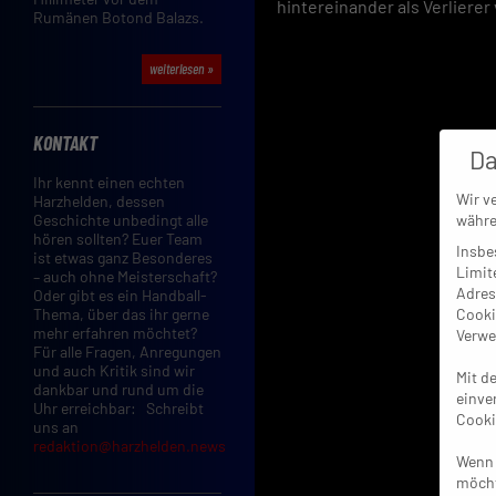
hintereinander als Verlierer
Rumänen Botond Balazs.
weiterlesen »
KONTAKT
Da
Ihr kennt einen echten
Wir v
Harzhelden, dessen
Geschichte unbedingt alle
währe
hören sollten? Euer Team
Insbe
ist etwas ganz Besonderes
Limit
– auch ohne Meisterschaft?
Adres
Oder gibt es ein Handball-
Cooki
Thema, über das ihr gerne
mehr erfahren möchtet?
Verwe
Für alle Fragen, Anregungen
und auch Kritik sind wir
Mit d
dankbar und rund um die
einve
Uhr erreichbar: Schreibt
Cooki
uns an
redaktion@harzhelden.news
Wenn 
möcht