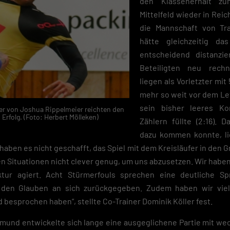
den Klassenerhalt zu
Mittelfeld wieder in Rei
die Mannschaft von Tr
hätte gleichzeitig da
entscheidend distanzi
Beteiligten neu rech
liegen als Vorletzter mit
mehr so weit vor dem L
sein bisher leeres K
ffer von Joshua Rippelmeier reichten den
rfolg. (Foto: Herbert Mölleken)
Zählern füllte (2:16). D
dazu kommen konnte, li
 haben es nicht geschafft, das Spiel mit dem Kreisläufer in den Gr
 Situationen nicht clever genug, um uns abzusetzen. Wir haben
ur agiert. Acht Stürmerfouls sprechen eine deutliche Sp
en Glauben an sich zurückgegeben. Zudem haben wir viel 
d besprochen haben“, stellte Co-Trainer Dominik Köller fest.
ermund entwickelte sich lange eine ausgeglichene Partie mit w