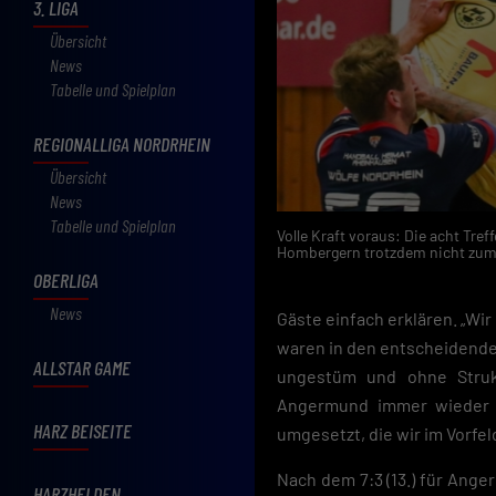
3. LIGA
Übersicht
News
Tabelle und Spielplan
REGIONALLIGA NORDRHEIN
Übersicht
News
Tabelle und Spielplan
Volle Kraft voraus: Die acht Tre
Hombergern trotzdem nicht zum E
OBERLIGA
News
Gäste einfach erklären. „Wir
waren in den entscheidenden
ALLSTAR GAME
ungestüm und ohne Strukt
Angermund immer wieder d
HARZ BEISEITE
umgesetzt, die wir im Vorfel
Nach dem 7:3 (13.) für Ang
HARZHELDEN