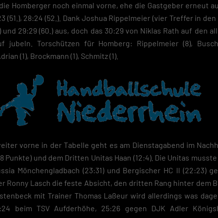
h die Homberger noch einmal vorne, ehe die Gastgeber erneut a
 (51.), 28:24 (52.). Dank Joshua Rippelmeier (vier Treffer in de
) und 29:29 (60.) aus, doch das 30:29 von Niklas Rath auf den al
f jubeln. Torschützen für Homberg: Rippelmeier (8), Buschh
rian (1), Brockmann (1), Schmitz (1).
weiter vorne in der Tabelle geht es am Dienstagabend im Nach
8 Punkte) und dem Dritten Unitas Haan (12:4). Die Unitas musste
ssia Mönchengladbach (23:31) und Bergischer HC II (22:23) 
er Ronny Lasch die feste Absicht, den dritten Rang hinter dem B
Geistenbeck mit Trainer Thomas Laßeur wird allerdings was dag
:24 beim TSV Aufderhöhe, 25:26 gegen DJK Adler Königsh