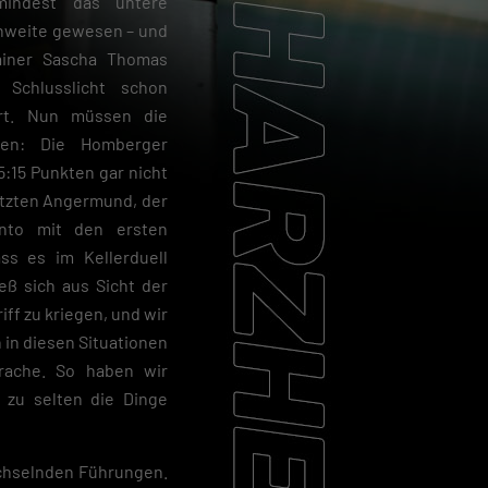
mindest das untere
chweite gewesen – und
ainer Sascha Thomas
s Schlusslicht schon
ert. Nun müssen die
nen: Die Homberger
 5:15 Punkten gar nicht
etzten Angermund, der
onto mit den ersten
ass es im Kellerduell
eß sich aus Sicht der
iff zu kriegen, und wir
 in diesen Situationen
rache. So haben wir
zu selten die Dinge
echselnden Führungen.