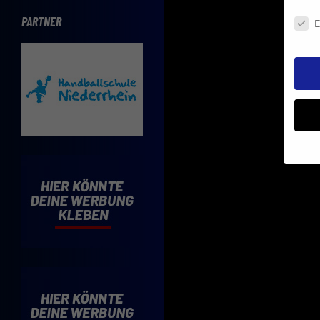
Daten
PARTNER
E
Insbe
Limit
Adres
Cooki
Verwe
Mit d
einve
Cooki