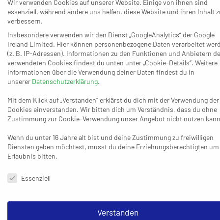
Wir verwenden Cookies auf unserer Website. Einige von ihnen sind
eines Spitzenreiters eiskalt ausgenutzt hat.“ Molsner zollte
essenziell, während andere uns helfen, diese Website und ihren Inhalt z
seinem Team aus der Distanz ebenfalls Respekt: „Hut ab! Mit
verbessern.
diesem Kader gegen diesen Gegner 48 Minuten auf
Insbesondere verwenden wir den Dienst „GoogleAnalytics“ der Google
Ireland Limited. Hier können personenbezogene Daten verarbeitet wer
Augenhöhe.“
(z. B. IP-Adressen). Informationen zu den Funktionen und Anbietern de
verwendeten Cookies findest du unten unter „Cookie-Details“. Weitere
Informationen über die Verwendung deiner Daten findest du in
unserer
Datenschutzerklärung
.
Mit dem Klick auf „Verstanden“ erklärst du dich mit der Verwendung der
Cookies einverstanden. Wir bitten dich um Verständnis, dass du ohne
Bis zum 7:7 (17.) war die Begegnung eine ausgeglichene
Zustimmung zur Cookie-Verwendung unser Angebot nicht nutzen kann
Angelegenheit, bevor sich die Gäste die ersten Vorteile
Wenn du unter 16 Jahre alt bist und deine Zustimmung zu freiwilligen
erspielten – 10:7 (20.), 13:9 (25.), 15:10 (29.). Die Hausherren
Diensten geben möchtest, musst du deine Erziehungsberechtigten um
dachten allerdings nicht daran, die Punkte kampflos
Erlaubnis bitten.
herzugeben, und kamen nach dem Seitenwechsel vom 13:18
Datenschutzeinstellungen & Nutzungsbedingungen
Essenziell
(34.) zum 18:18-Ausgleich (40.). Felix Molsner (44.) und ein
Doppelpack von Ranftler (46./47.) brachten dann die 22:19-
Führung, die in der Schlussphase allerdings nicht reichte.
Verstanden
Korschenbroich bestrafte die Fehler der Gastgeber und schlug