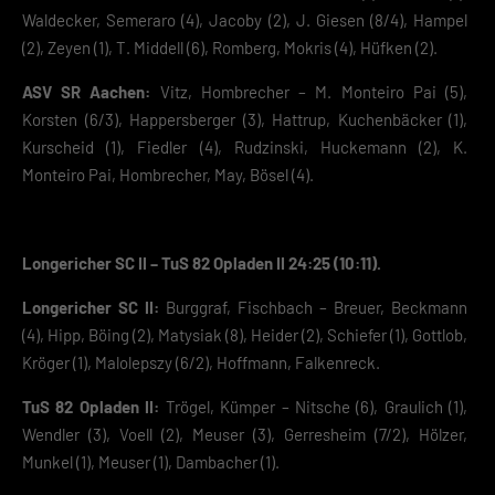
Waldecker, Semeraro (4), Jacoby (2), J. Giesen (8/4), Hampel
(2), Zeyen (1), T. Middell (6), Romberg, Mokris (4), Hüfken (2).
ASV SR Aachen:
Vitz, Hombrecher – M. Monteiro Pai (5),
Korsten (6/3), Happersberger (3), Hattrup, Kuchenbäcker (1),
Kurscheid (1), Fiedler (4), Rudzinski, Huckemann (2), K.
Monteiro Pai, Hombrecher, May, Bösel (4).
Longericher SC II – TuS 82 Opladen II 24:25 (10:11).
Longericher SC II:
Burggraf, Fischbach – Breuer, Beckmann
(4), Hipp, Böing (2), Matysiak (8), Heider (2), Schiefer (1), Gottlob,
Kröger (1), Malolepszy (6/2), Hoffmann, Falkenreck.
TuS 82 Opladen II:
Trögel, Kümper – Nitsche (6), Graulich (1),
Wendler (3), Voell (2), Meuser (3), Gerresheim (7/2), Hölzer,
Munkel (1), Meuser (1), Dambacher (1).