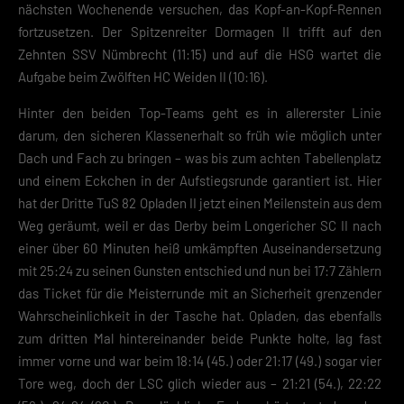
nächsten Wochenende versuchen, das Kopf-an-Kopf-Rennen
fortzusetzen. Der Spitzenreiter Dormagen II trifft auf den
Zehnten SSV Nümbrecht (11:15) und auf die HSG wartet die
Aufgabe beim Zwölften HC Weiden II (10:16).
Hinter den beiden Top-Teams geht es in allererster Linie
darum, den sicheren Klassenerhalt so früh wie möglich unter
Dach und Fach zu bringen – was bis zum achten Tabellenplatz
und einem Eckchen in der Aufstiegsrunde garantiert ist. Hier
hat der Dritte TuS 82 Opladen II jetzt einen Meilenstein aus dem
Weg geräumt, weil er das Derby beim Longericher SC II nach
einer über 60 Minuten heiß umkämpften Auseinandersetzung
mit 25:24 zu seinen Gunsten entschied und nun bei 17:7 Zählern
das Ticket für die Meisterrunde mit an Sicherheit grenzender
Wahrscheinlichkeit in der Tasche hat. Opladen, das ebenfalls
zum dritten Mal hintereinander beide Punkte holte, lag fast
immer vorne und war beim 18:14 (45.) oder 21:17 (49.) sogar vier
Tore weg, doch der LSC glich wieder aus – 21:21 (54.), 22:22