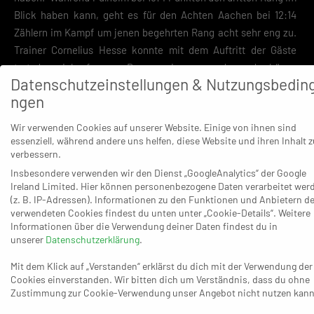
Blick haben kann, geht es für den Achten Aachen bei 12:14
Zählern im Kampf um jenen begehrten Rang acht sehr eng zu.
Trainer Cornelius Hesse konnte mit dem Auftritt der Gäste
trotzdem viel anfangen: „Das war ein spannendes und schönes
Datenschutzeinstellungen & Nutzungsbedin
Spiel. Wir halten den Gegner in der ersten Halbzeit in Schach,
ngen
wir haben richtig Bock und spielen geilen Handball. In der
zweiten Halbzeit kriegen wir nicht mehr so viel Zugriff. In den
Wir verwenden Cookies auf unserer Website. Einige von ihnen sind
letzten zehn Minuten schaffen wir es nicht, die einfache und
essenziell, während andere uns helfen, diese Website und ihren Inhalt z
verbessern.
doppelte Überzahl clever auszuspielen. Wir verlieren am Ende
knapp, aber verdient – und kriegen vom Gegner jede Menge
Insbesondere verwenden wir den Dienst „GoogleAnalytics“ der Google
Ireland Limited. Hier können personenbezogene Daten verarbeitet wer
Respekt. Wir gehen mit einem lachenden Auge aufgrund der
(z. B. IP-Adressen). Informationen zu den Funktionen und Anbietern de
Leistung und mit einem weinenden Auge aufgrund des
verwendeten Cookies findest du unten unter „Cookie-Details“. Weitere
Punktverlusts in die nächste Woche.“
Informationen über die Verwendung deiner Daten findest du in
unserer
Datenschutzerklärung
.
Für die wachsende Spannung zwischen den Plätzen fünf und
Mit dem Klick auf „Verstanden“ erklärst du dich mit der Verwendung der
13 war unter anderem der SC Fortuna Köln verantwortlich, der
Cookies einverstanden. Wir bitten dich um Verständnis, dass du ohne
seine Aussichten durchs 26:24 (12:15) über den HC Weiden II
Zustimmung zur Cookie-Verwendung unser Angebot nicht nutzen kann
verbesserte – weil er nun als Neunter (11:13 Punkte) den