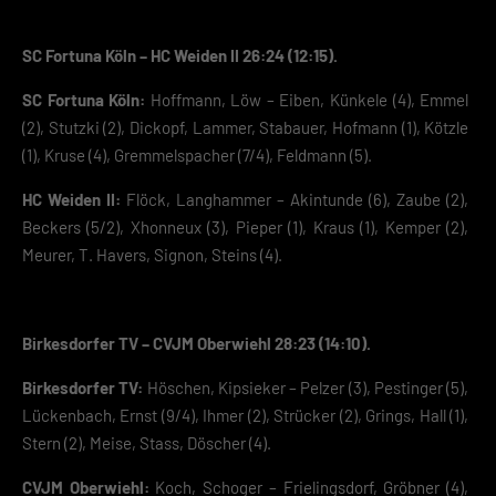
SC Fortuna Köln – HC Weiden II 26:24 (12:15).
SC Fortuna Köln:
Hoffmann, Löw – Eiben, Künkele (4), Emmel
(2), Stutzki (2), Dickopf, Lammer, Stabauer, Hofmann (1), Kötzle
(1), Kruse (4), Gremmelspacher (7/4), Feldmann (5).
HC Weiden II:
Flöck, Langhammer – Akintunde (6), Zaube (2),
Beckers (5/2), Xhonneux (3), Pieper (1), Kraus (1), Kemper (2),
Meurer, T. Havers, Signon, Steins (4).
Birkesdorfer TV – CVJM Oberwiehl 28:23 (14:10).
Birkesdorfer TV:
Höschen, Kipsieker – Pelzer (3), Pestinger (5),
Lückenbach, Ernst (9/4), Ihmer (2), Strücker (2), Grings, Hall (1),
Stern (2), Meise, Stass, Döscher (4).
CVJM Oberwiehl:
Koch, Schoger – Frielingsdorf, Gröbner (4),