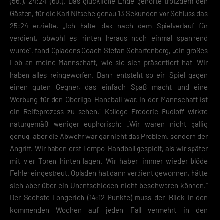
(56.), 24:24 (60.). Das glückliche Ende gehörte trotzdem den
Gästen, für die Karl Nitsche genau 13 Sekunden vor Schluss das
25:24 erzielte. „Ich halte das nach dem Spielverlauf für
verdient, obwohl es hinten heraus noch einmal spannend
wurde“, fand Opladens Coach Stefan Scharfenberg, „ein großes
Lob an meine Mannschaft, wie sie sich präsentiert hat. Wir
haben alles reingeworfen. Dann entsteht so ein Spiel gegen
einen guten Gegner, das einfach Spaß macht und eine
Werbung für den Oberliga-Handball war. In der Mannschaft ist
ein Reifeprozess zu sehen.“ Kollege Frederic Rudloff wirkte
naturgemäß weniger euphorisch: „Wir waren nicht gallig
genug, aber die Abwehr war gar nicht das Problem, sondern der
Angriff. Wir haben erst Tempo-Handball gespielt, als wir später
mit vier Toren hinten lagen. Wir haben immer wieder blöde
Fehler eingestreut. Opladen hat dann verdient gewonnen, hätte
sich aber über ein Unentschieden nicht beschweren können.“
Der Sechste Longerich (14:12 Punkte) muss den Blick in den
kommenden Wochen auf jeden Fall vermehrt in den