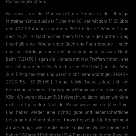
Rückspiegel richten.
So etwas wie die Mannschaft der Stunde in der Oberliga
Mittelrhein ist aktuell der Pulheimer SC, der mit dem 31:26 über
den ASV SR Aachen nach dem 26:21 beim HC Weiden II und
dem 34:28 im Nachholspiel beim MTV Köln den dritten Sieg
innerhalb einer Woche unter Dach und Fach brachte – nach
dem es allerdings lange Zeit überhaupt nicht aussah. Noch
beim 17:21 (39.) lagen die Hornets mit vier Treffern hinten, ehe
sie sich durch eine 7:0-Serie bis zum 24:21 (48.) auf den Weg
zum Erfolg machten und davon nicht mehr abbringen ließen –
27:23 (55.), 30:25 (59.). Trainer Kelvin Tacke zeigte sich am
Ende sehr zufrieden: „Das war eine Blaupause zum Spiel gegen
Köln. Wir waren bis zum 3:0 hellwach und dann haben wir nicht
mehr stattgefunden. Nach der Pause waren wir direkt im Spiel
und haben wieder eine richtig gute und leidenschaftliche
Leistung mit einem starken Torwart gezeigt. Ein Kompliment
an die Jungs, wie sie die erste Englische Woche gemeistert
haben.“ Während Pulheim bei 16:4 Punkten den dritten Rang im