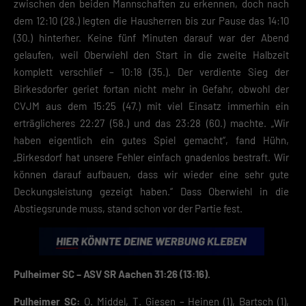
Mit dem Klick auf „Verstanden“ erklärst du dich mit der Verwendung der
zwischen den beiden Mannschaften zu erkennen, doch nach
Cookies einverstanden. Wir bitten dich um Verständnis, dass du ohne
dem 12:10 (28.) legten die Hausherren bis zur Pause das 14:10
Zustimmung zur Cookie-Verwendung unser Angebot nicht nutzen kann
(30.) hinterher. Keine fünf Minuten darauf war der Abend
gelaufen, weil Oberwiehl den Start in die zweite Halbzeit
Wenn du unter 16 Jahre alt bist und deine Zustimmung zu freiwilligen
Diensten geben möchtest, musst du deine Erziehungsberechtigten um
komplett verschlief – 10:18 (35.). Der verdiente Sieg der
Erlaubnis bitten.
Birkesdorfer geriet fortan nicht mehr in Gefahr, obwohl der
Hier finden Sie eine Übersicht über alle verwendeten Cookies. Sie kön
CVJM aus dem 15:25 (47.) mit viel Einsatz immerhin ein
Ihre Einwilligung zu ganzen Kategorien geben oder sich weitere
Informationen anzeigen lassen und so nur bestimmte Cookies
erträglicheres 22:27 (58.) und das 23:28 (60.) machte. „Wir
auswählen.
haben eigentlich ein gutes Spiel gemacht“, fand Hühn,
„Birkesdorf hat unsere Fehler einfach gnadenlos bestraft. Wir
Speichern
können darauf aufbauen, dass wir wieder eine sehr gute
Zurück
Deckungsleistung gezeigt haben.“ Dass Oberwiehl in die
Abstiegsrunde muss, stand schon vor der Partie fest.
Datenschutzeinstellungen
Essenziell (2)
Essenzielle Cookies ermöglichen grundlegende Funktionen und sind für die
einwandfreie Funktion der Website erforderlich.
Cookie-Informationen anzeigen
Pulheimer SC – ASV SR Aachen 31:26 (13:16).
Datenschutzerklärung
Impres
Pulheimer SC:
O. Middel, T. Giesen – Heinen (1), Bartsch (1),