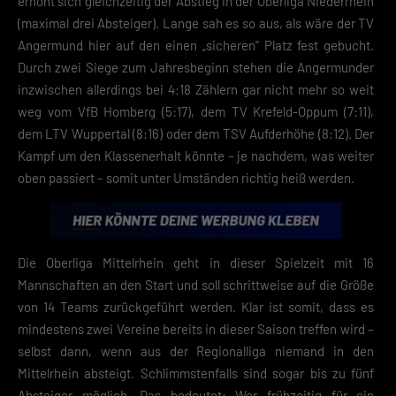
erhöht sich gleichzeitig der Abstieg in der Oberliga Niederrhein
Hier finden Sie eine Übersicht über alle verwendeten Cookies. Sie kön
(maximal drei Absteiger). Lange sah es so aus, als wäre der TV
Ihre Einwilligung zu ganzen Kategorien geben oder sich weitere
Informationen anzeigen lassen und so nur bestimmte Cookies
Angermund hier auf den einen „sicheren“ Platz fest gebucht.
auswählen.
Durch zwei Siege zum Jahresbeginn stehen die Angermunder
inzwischen allerdings bei 4:18 Zählern gar nicht mehr so weit
Speichern
weg vom VfB Homberg (5:17), dem TV Krefeld-Oppum (7:11),
Zurück
dem LTV Wuppertal (8:16) oder dem TSV Aufderhöhe (8:12). Der
Kampf um den Klassenerhalt könnte – je nachdem, was weiter
Datenschutzeinstellungen
Essenziell (2)
oben passiert – somit unter Umständen richtig heiß werden.
Essenzielle Cookies ermöglichen grundlegende Funktionen und sind für die
einwandfreie Funktion der Website erforderlich.
Cookie-Informationen anzeigen
Die Oberliga Mittelrhein geht in dieser Spielzeit mit 16
Datenschutzerklärung
Impres
Mannschaften an den Start und soll schrittweise auf die Größe
von 14 Teams zurückgeführt werden. Klar ist somit, dass es
mindestens zwei Vereine bereits in dieser Saison treffen wird –
selbst dann, wenn aus der Regionalliga niemand in den
Mittelrhein absteigt. Schlimmstenfalls sind sogar bis zu fünf
Absteiger möglich. Das bedeutet: Wer frühzeitig für ein