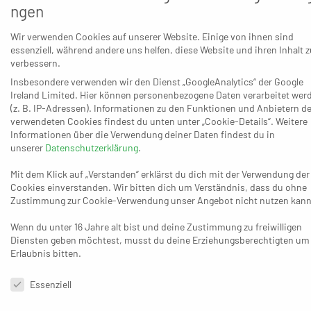
ngen
könnten zu wenig sein, um auf einen
rettenden Platz zu kommen. Auch
Siebengebirge wird den Bergischen Panthern
Wir verwenden Cookies auf unserer Website. Einige von ihnen sind
oben die Daumen drücken, damit es
essenziell, während andere uns helfen, diese Website und ihren Inhalt z
möglichst wenige Absteiger aus der
Regionalliga gibt. (Foto: Tomas Ellmann)
verbessern.
Insbesondere verwenden wir den Dienst „GoogleAnalytics“ der Google
Gummersbach den Klassenerhalt in der 3. Liga, würde dies zu
Ireland Limited. Hier können personenbezogene Daten verarbeitet wer
(z. B. IP-Adressen). Informationen zu den Funktionen und Anbietern de
einem reduzierten Abstieg in der Regionalliga mit nur einem
verwendeten Cookies findest du unten unter „Cookie-Details“. Weitere
Absteiger führen. Geht einer der beiden runter, trifft es in der
Informationen über die Verwendung deiner Daten findest du in
Regionalliga wie üblich zwei Teams. Müssen beide
unserer
Datenschutzerklärung
.
Zweitvertretungen absteigen, erhöht sich in der Regionalliga
Mit dem Klick auf „Verstanden“ erklärst du dich mit der Verwendung der
die Anzahl der Absteiger auf drei. Daraus ergibt sich: Wer in der
Cookies einverstanden. Wir bitten dich um Verständnis, dass du ohne
höchsten Spielklasse des Nordrheins als für die Regionalliga
Zustimmung zur Cookie-Verwendung unser Angebot nicht nutzen kann
geschaffener Zusammenschluss der Verbände Niederrhein und
Wenn du unter 16 Jahre alt bist und deine Zustimmung zu freiwilligen
Mittelrhein auf Nummer sicher gehen will, sollte drei Teams
Diensten geben möchtest, musst du deine Erziehungsberechtigten um
hinter sich lassen. Im Moment wäre hier der MTV Rheinwacht
Erlaubnis bitten.
Dinslaken (8:14 Punkte) am rettenden Ufer, während die SG
Datenschutzeinstellungen & Nutzungsbedingungen
Langenfeld (5:19), der TV Rheinbach (4:20) und die HSG
Essenziell
Siebengebirge (4:22) in höchster Gefahr schweben. Wie hoch