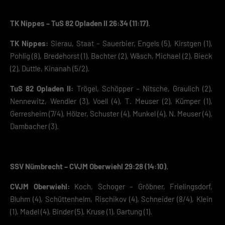
TK Nippes – TuS 82 Opladen II 26:34 (11:17).
TK Nippes:
Sierau, Staat – Sauerbier, Engels (5), Kirstgen (1),
Pohlig (8), Bredehorst (1), Bachter (2), Wäsch, Michael (2), Bieck
(2), Duttle, Kinanah (5/2).
TuS 82 Opladen II:
Trögel, Schöpper – Nitsche, Graulich (2),
Nennewitz, Wendler (3), Voell (4), T. Meuser (2), Kümper (1),
Gerresheim (7/4), Hölzer, Schuster (4), Munkel (4), N. Meuser (4),
Dambacher (3).
SSV Nümbrecht – CVJM Oberwiehl 29:28 (14:10).
CVJM Oberwiehl:
Koch, Schoger – Gröbner, Frielingsdorf,
Bluhm (4), Schüttenhelm, Rischikov (4), Schneider (8/4), Klein
(1), Madel (4), Binder (5), Kruse (1), Gartung (1).