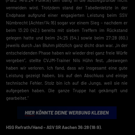
(Platz 14/6:24 Punkte) den Gang in die Abstiegsrunde nicht
Ireland Limited. Hier können personenbezogene Daten verarbeitet wer
vermeiden wird. Trotzdem stand der Tabellenletzte in der
(z. B. IP-Adressen). Informationen zu den Funktionen und Anbietern de
Endphase aufgrund einer engagierten Leistung beim SSV
verwendeten Cookies findest du unten unter „Cookie-Details“. Weitere
Informationen über die Verwendung deiner Daten findest du in
Nümbrecht (Achter/14:16) sogar vor einem Sieg – nachdem er
unserer
Datenschutzerklärung
.
beim 13:20 (42.) bereits mit sieben Treffern im Rückstand
gelegen hatte und beim 24:25 (54.) sowie beim 27:28 (60.)
Mit dem Klick auf „Verstanden“ erklärst du dich mit der Verwendung der
jeweils durch Jan Bluhm plötzlich ganz dicht dran war. „In der
Cookies einverstanden. Wir bitten dich um Verständnis, dass du ohne
Zustimmung zur Cookie-Verwendung unser Angebot nicht nutzen kann
entscheidenden Phase haben wir wieder drei ganz freie Würfe
vergeben“, stellte CVJM-Trainer Nils Hühn fest, „deswegen
Wenn du unter 16 Jahre alt bist und deine Zustimmung zu freiwilligen
haben wir verloren. Ich fand, dass wir insgesamt eine gute
Diensten geben möchtest, musst du deine Erziehungsberechtigten um
Erlaubnis bitten.
Leistung gezeigt haben, bis auf den Abschluss und einige
Hier finden Sie eine Übersicht über alle verwendeten Cookies. Sie kön
technische Fehler. Stolz bin ich auf die Jungs, weil sie nie
Ihre Einwilligung zu ganzen Kategorien geben oder sich weitere
aufgegeben haben. Die ganze Truppe hat gekämpft und
Informationen anzeigen lassen und so nur bestimmte Cookies
auswählen.
gearbeitet.“
Speichern
Zurück
HSG Refrath/Hand – ASV SR Aachen 36:28 (18:9).
Datenschutzeinstellungen
Essenziell (2)