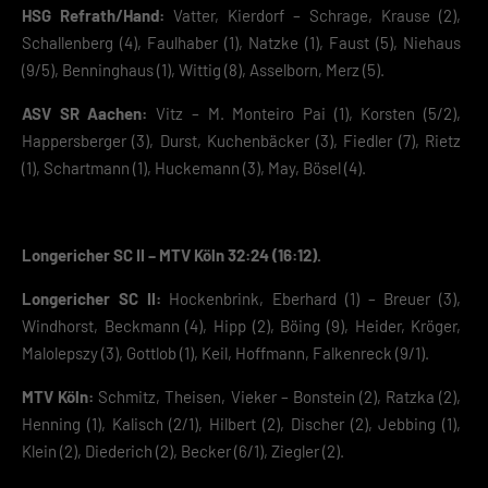
HSG Refrath/Hand:
Vatter, Kierdorf – Schrage, Krause (2),
Essenzielle Cookies ermöglichen grundlegende Funktionen und sind für die
Schallenberg (4), Faulhaber (1), Natzke (1), Faust (5), Niehaus
einwandfreie Funktion der Website erforderlich.
(9/5), Benninghaus (1), Wittig (8), Asselborn, Merz (5).
Cookie-Informationen anzeigen
ASV SR Aachen:
Vitz – M. Monteiro Pai (1), Korsten (5/2),
Datenschutzerklärung
Impres
Happersberger (3), Durst, Kuchenbäcker (3), Fiedler (7), Rietz
(1), Schartmann (1), Huckemann (3), May, Bösel (4).
Longericher SC II – MTV Köln 32:24 (16:12).
Longericher SC II:
Hockenbrink, Eberhard (1) – Breuer (3),
Windhorst, Beckmann (4), Hipp (2), Böing (9), Heider, Kröger,
Malolepszy (3), Gottlob (1), Keil, Hoffmann, Falkenreck (9/1).
MTV Köln:
Schmitz, Theisen, Vieker – Bonstein (2), Ratzka (2),
Henning (1), Kalisch (2/1), Hilbert (2), Discher (2), Jebbing (1),
Klein (2), Diederich (2), Becker (6/1), Ziegler (2).