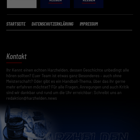
Essenziell (2)
Essenzielle Cookies ermöglichen grundlegende Funktionen und sind für die
einwandfreie Funktion der Website erforderlich.
STARTSEITE
DATENSCHUTZERKLÄRUNG
IMPRESSUM
Cookie-Informationen anzeigen
Datenschutzerklärung
Impres
Kontakt
Ihr Kennt einen echten Harzhelden, dessen Geschichte unbedingt alle
hören sollten? Euer Team ist etwas ganz Besonderes – auch ohne
Meisterschaft? Oder gibt es ein Handball-Thema, über das ihr gerne
mehr erfahren möchtet? Für alle Fragen, Anregungen und auch Kritik
sind wir dankbar und rund um die Uhr erreichbar: Schreibt uns an
redaktion@harzhelden.news