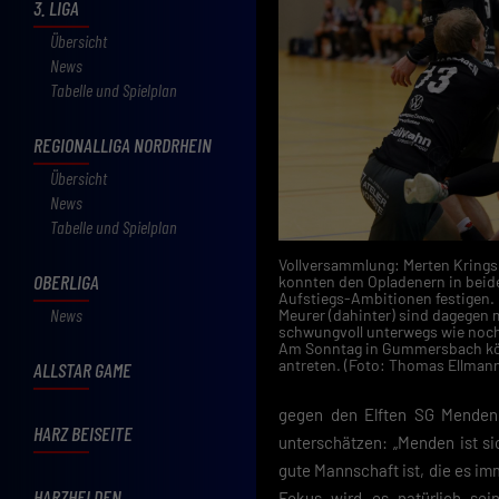
3. LIGA
Übersicht
News
Tabelle und Spielplan
REGIONALLIGA NORDRHEIN
Übersicht
News
Tabelle und Spielplan
Vollversammlung: Merten Krings 
OBERLIGA
konnten den Opladenern in beid
Aufstiegs-Ambitionen festigen. 
News
Meurer (dahinter) sind dagegen 
schwungvoll unterwegs wie noch
Am Sonntag in Gummersbach kön
antreten. (Foto: Thomas Ellman
ALLSTAR GAME
gegen den Elften SG Menden S
HARZ BEISEITE
unterschätzen: „Menden ist si
gute Mannschaft ist, die es i
HARZHELDEN
Fokus wird es natürlich sei