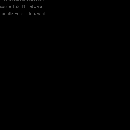
müsste TuSEM II etwa an
r alle Beteiligten, weil
 geben
igen
Zurück
pressum