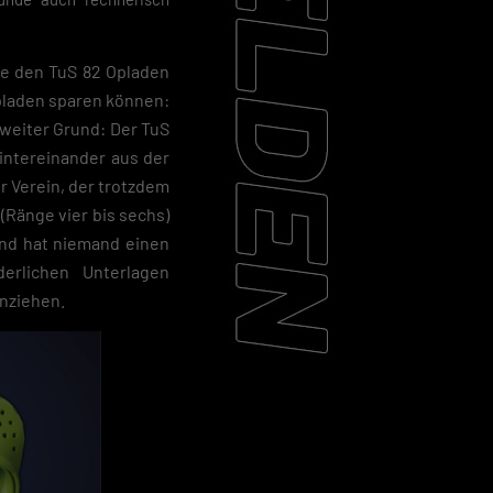
ie den TuS 82 Opladen
Opladen sparen können:
 Zweiter Grund: Der TuS
hintereinander aus der
r Verein, der trotzdem
(Ränge vier bis sechs)
end hat niemand einen
erlichen Unterlagen
inziehen.