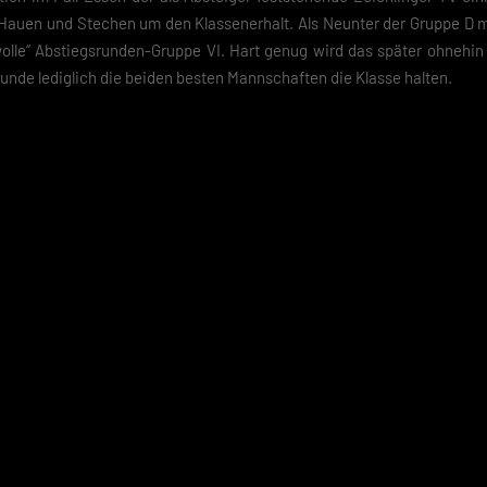
e-Verwendung unser Angebot nicht nutzen kannst.
 Hauen und Stechen um den Klassenerhalt. Als Neunter der Gruppe D 
volle“ Abstiegsrunden-Gruppe VI. Hart genug wird das später ohnehin fü
du unter 16 Jahre alt bist und deine Zustimmung zu freiwilligen Diensten
est, musst du deine Erziehungsberechtigten um Erlaubnis bitten.
unde lediglich die beiden besten Mannschaften die Klasse halten.
finden Sie eine Übersicht über alle verwendeten Cookies. Sie können Ihre
lligung zu ganzen Kategorien geben oder sich weitere Informationen anze
n und so nur bestimmte Cookies auswählen.
eichern
schutzeinstellungen
nziell (2)
zielle Cookies ermöglichen grundlegende Funktionen und sind für die einwandfreie
ion der Website erforderlich.
Cookie-Informationen anzeigen
Datenschutzerklärung
Im