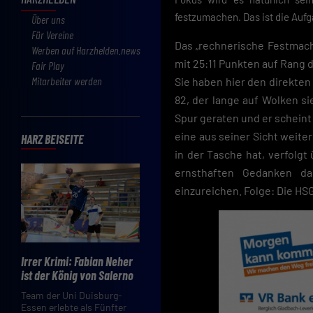
festzumachen. Das ist die Aufg
Über uns
Für Vereine
Das „rechnerische Festmach
Werben auf Harzhelden.news
mit 25:11 Punkten auf Rang d
Fair Play
Mitarbeiter werden
Sie haben hier den direkten 
82, der lange auf Wolken si
Spur geraten und er scheint 
eine aus seiner Sicht weiter
HARZ BEISEITE
in der Tasche hat, verfolg
ernsthaften Gedanken dar
einzureichen. Folge: Die HSG
Irrer Krimi: Fabian Neher
ist der König von Salerno
Team der Uni Duisburg-
Essen erlebte als Fünfter