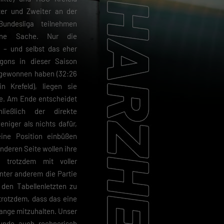
ster und Zweiter an der
Bundesliga teilnehmen
sene Sache. Nur die
n – und selbst das eher
agons in dieser Saison
 gewonnen haben (32:26
n Krefeld), liegen sie
ne. Am Ende entscheidet
hließlich der direkte
eniger als nichts dafür,
eine Position einbüßen
anderen Seite wollen ihre
n trotzdem mit voller
nter anderem die Partie
den Tabellenletzten zu
 trotzdem, dass das eine
lange mitzuhalten. Unser
runde auch rechnerisch