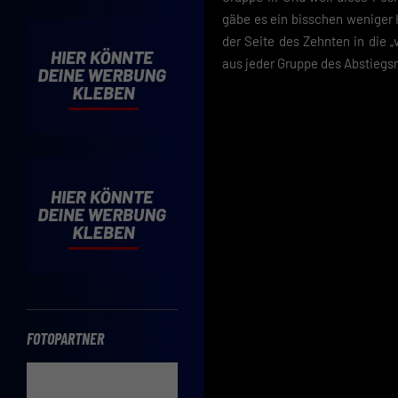
Cooki
gäbe es ein bisschen weniger
der Seite des Zehnten in die „
Wenn 
möcht
aus jeder Gruppe des Abstiegsr
Hier 
Einwi
lasse
Sp
Daten
Esse
Essen
Funkt
FOTOPARTNER