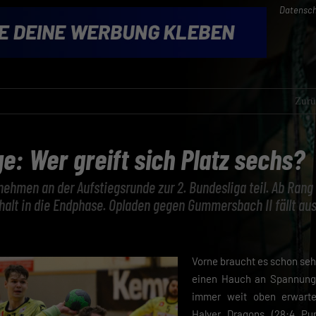
Datensch
Zurü
e: Wer greift sich Platz sechs?
ehmen an der Aufstiegsrunde zur 2. Bundesliga teil. Ab Rang
alt in die Endphase. Opladen gegen Gummersbach II fällt aus
Vorne braucht es schon seh
einen Hauch an Spannung 
immer weit oben erwart
Halver Dragons (28:4 Pu