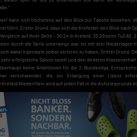
abe.“
en“ kann sich höchstens auf den Blick zur Tabelle beziehen, d
rei führt. Erster Grund, dass sich die Krefelder den Blick nach 
Vergleich auf ihrer Seite – 30:24 in Krefeld, 33:29 beim TuS 82.
eben durch die Serie unterwegs war, ist mit drei Niederlagen 
sich dabei irgendwie selbst verloren zu haben. Dritter Grund: De
 sehr erfolgreiche Saison spielt und den direkten Klassenerhalt 
t überhaupt keine Ambitionen für die 2. Bundesliga. Entsprech
an verschwendet, die zur Erlangung einer Lizenz erford
 Krefeld Niederrhein wird auf jeden Fall in die Aufstiegsrunde e