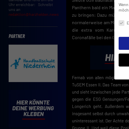
Wenn 
Uhr erreichbar: Schreibt
Panthern bald ein Matchball
uns an
möcht
redaktion@harzhelden.news
zu bringen: Dazu müssen s
Daten
normalerweise am Mittwocha
E
die extra vom Karnevals
PARTNER
Coronafälle bei den Gastgeb
Fernab von allen möglichen R
TuSEM Essen II. Das Team von T
Insbe
und sieht inzwischen jede Par
Limit
gegen die ESG Gensungen/Fe
Adres
Cooki
Longerich geht. Außerdem wa
Verwe
insgesamt selbst durch unwahr
uninteressant ist. Der Achte 
Mit d
einve
Gruppe II. Und weil diese Pos