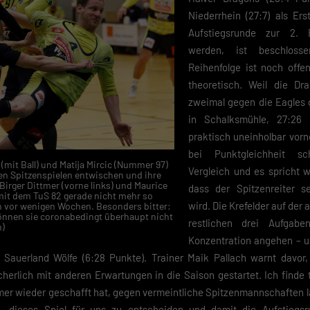
Niederrhein (27:7) als Er
Aufstiegsrunde zur 2. 
werden, ist beschlos
Reihenfolge ist noch offe
theoretisch. Weil die Dr
zweimal gegen die Eagles
in Schalksmühle, 27:26 i
praktisch uneinholbar vor
bei Punktgleichheit sc
(mit Ball) und Matija Mircic (Nummer 97)
Vergleich und es spricht w
en Spitzenspielen entwischen und ihre
Birger Dittmer (vorne links) und Maurice
dass der Spitzenreiter s
mit dem TuS 82 gerade nicht mehr so
wird. Die Krefelder auf der 
 vor wenigen Wochen. Besonders bitter:
nen sie coronabedingt überhaupt nicht
restlichen drei Aufgabe
n)
Konzentration angehen – u
auerland Wölfe (6:28 Punkte). Trainer Maik Pallach warnt davor, 
cherlich mit anderen Erwartungen in die Saison gestartet. Ich finde
mmer wieder geschafft hat, gegen vermeintliche Spitzenmannschaften 
n, dieses Spiel für uns zu entscheiden und damit die Aufstiegs