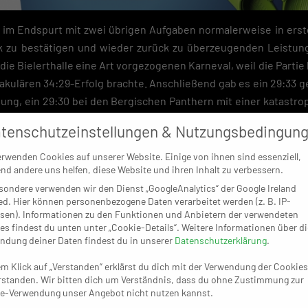
 im Endspurt mit zwei übrigen Aufgaben normalerweise in erst
 zu bestätigen und wieder zurück zu überzeugenden Leistung
 die Bielerthalle eine Art vorgezogenen Karneval, weil die Parti
kulären 34:29-Erfolg brachte. Anschließend gab es ein 29:33 g
ung, ein 29:30 bei den Bergischen Panthern mit einer katastrop
kt – die 28:25-Heimpleite gegen den GSV Eintracht Baunatal. D
tenschutzeinstellungen & Nutzungsbedingun
instigen Schwung anzuknüpfen, wird jetzt allerdings heftig 
igt inzwischen doch eine zu hohe Zahl an Coronafällen zu verz
erwenden Cookies auf unserer Website. Einige von ihnen sind essenziell,
nd andere uns helfen, diese Website und ihren Inhalt zu verbessern.
zur für Sonntag geplanten Partie beim VfL Gummersbach II nicht
sondere verwenden wir den Dienst „GoogleAnalytics“ der Google Ireland
ts fest: Das Spiel soll am 8. März nachgeholt werden. Für die 
ed. Hier können personenbezogene Daten verarbeitet werden (z. B. IP-
ngesetzten Aufgabe bei den Dragons das Saisonfinale, weil sie 
sen). Informationen zu den Funktionen und Anbietern der verwendeten
nende nicht mehr im Einsatz sind.
es findest du unten unter „Cookie-Details“. Weitere Informationen über di
ndung deiner Daten findest du in unserer
Datenschutzerklärung
.
 zurzeit den sechsten Platz, der ein echtes Objekt der Beg
em Klick auf „Verstanden“ erklärst du dich mit der Verwendung der Cookies
die Abstiegsrunde erspart. Vor dem VfL II (19:15 Punkte) müsse
rstanden. Wir bitten dich um Verständnis, dass du ohne Zustimmung zur
ten Ausgangslage und der Fünfte Longericher SC (20:14) mit auf
e-Verwendung unser Angebot nicht nutzen kannst.
 ebenfalls noch im Nacken sitzt. Hier bietet sich den an diesem 