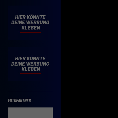
Cooki
Wenn 
möcht
Hier 
Einwi
lasse
Sp
Daten
Esse
Essen
Funkt
FOTOPARTNER