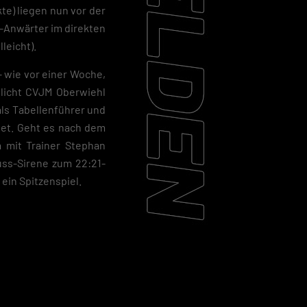
te) liegen nun vor der
s-Anwärter im direkten
leicht).
– wie vor einer Woche,
slicht CVJM Oberwiehl
als Tabellenführer und
tet. Geht es nach dem
 mit Trainer Stephan
uss-Sirene zum 22:21-
 ein Spitzenspiel.