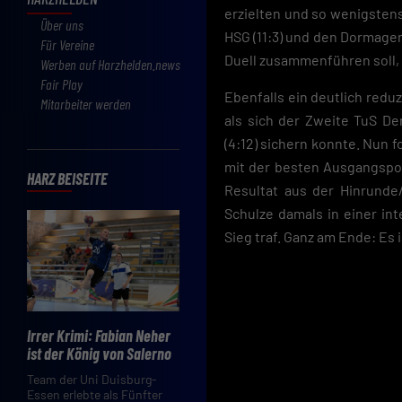
erzielten und so wenigstens
Über uns
HSG (11:3) und den Dormagen
Für Vereine
Duell zusammenführen soll, is
Werben auf Harzhelden.news
Fair Play
Ebenfalls ein deutlich redu
Mitarbeiter werden
als sich der Zweite TuS De
(4:12) sichern konnte. Nun 
mit der besten Ausgangspos
HARZ BEISEITE
Resultat aus der Hinrunde
Schulze damals in einer in
Sieg traf. Ganz am Ende: Es 
Irrer Krimi: Fabian Neher
ist der König von Salerno
Team der Uni Duisburg-
Essen erlebte als Fünfter