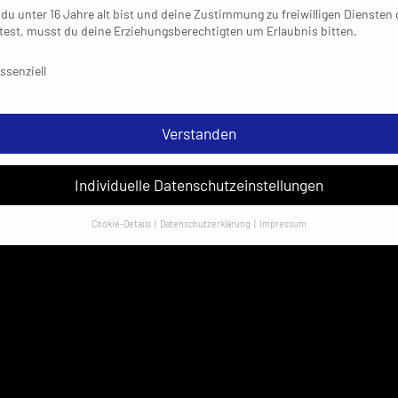
du unter 16 Jahre alt bist und deine Zustimmung zu freiwilligen Diensten
est, musst du deine Erziehungsberechtigten um Erlaubnis bitten.
schutzeinstellungen & Nutzungsbedingungen
ssenziell
Verstanden
Individuelle Datenschutzeinstellungen
Cookie-Details
Datenschutzerklärung
Impressum
Datenschutzeinstellungen
sondere verwenden wir den Dienst „GoogleAnalytics“ der Google Ireland
ed. Hier können personenbezogene Daten verarbeitet werden (z. B. IP-
sen). Informationen zu den Funktionen und Anbietern der verwendeten
es findest du unten unter „Cookie-Details“. Weitere Informationen über di
ndung deiner Daten findest du in unserer
Datenschutzerklärung
.
em Klick auf „Verstanden“ erklärst du dich mit der Verwendung der Cookies
rstanden. Wir bitten dich um Verständnis, dass du ohne Zustimmung zur