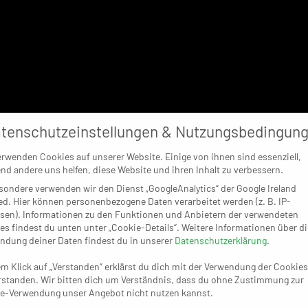
tenschutzeinstellungen & Nutzungsbedingun
erwenden Cookies auf unserer Website. Einige von ihnen sind essenziell,
nd andere uns helfen, diese Website und ihren Inhalt zu verbessern.
sondere verwenden wir den Dienst „GoogleAnalytics“ der Google Ireland
ed. Hier können personenbezogene Daten verarbeitet werden (z. B. IP-
sen). Informationen zu den Funktionen und Anbietern der verwendeten
es findest du unten unter „Cookie-Details“. Weitere Informationen über di
ndung deiner Daten findest du in unserer
Datenschutzerklärung
.
em Klick auf „Verstanden“ erklärst du dich mit der Verwendung der Cookies
rstanden. Wir bitten dich um Verständnis, dass du ohne Zustimmung zur
e-Verwendung unser Angebot nicht nutzen kannst.