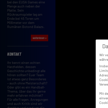
bei den EUSA Games eine
Menge auch neben der
Platte. Sein
Rückraumspieler lag am
Ende bei 45 Toren um
Millimeter vor dem
Rumänen Botond Balazs.
weiterlesen »
Da
KONTAKT
Wir v
währe
Ihr kennt einen echten
Insbe
Harzhelden, dessen
Limit
Geschichte unbedingt alle
hören sollten? Euer Team
Adres
ist etwas ganz Besonderes
Cooki
– auch ohne Meisterschaft?
Verwe
Oder gibt es ein Handball-
Thema, über das ihr gerne
Mit d
mehr erfahren möchtet?
einve
Für alle Fragen, Anregungen
Cooki
und auch Kritik sind wir
dankbar und rund um die