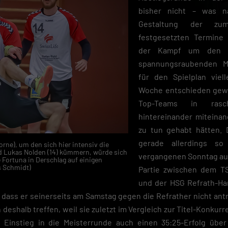
bisher nicht – was na
Gestaltung der zum
festgesetzten Termine 
der Kampf um den A
spannungsraubenden Ma
für den Spielplan viel
Woche entschieden gewe
Top-Teams in rasc
hintereinander miteinand
zu tun gehabt hätten. D
gerade allerdings so
ne), um den sich hier intensiv die
d Lukas Nolden (14) kümmern, würde sich
vergangenen Sonntag auf
Fortuna in Derschlag auf einigen
s Schmidt)
Partie zwischen dem T
und der HSG Refrath-H
 dass er seinerseits am Samstag gegen die Refrather nicht ant
 deshalb treffen, weil sie zuletzt im Vergleich zur Titel-Konkurr
m Einstieg in die Meisterrunde auch einen 35:25-Erfolg üb