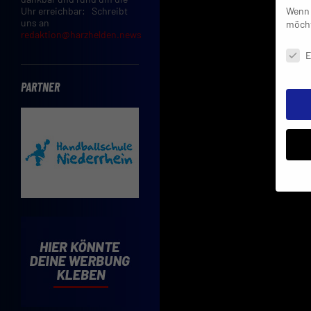
Wenn 
Uhr erreichbar: Schreibt
uns an
möcht
redaktion@harzhelden.news
Daten
E
PARTNER
Insbe
Limit
Adres
Cooki
Verwe
Mit d
einve