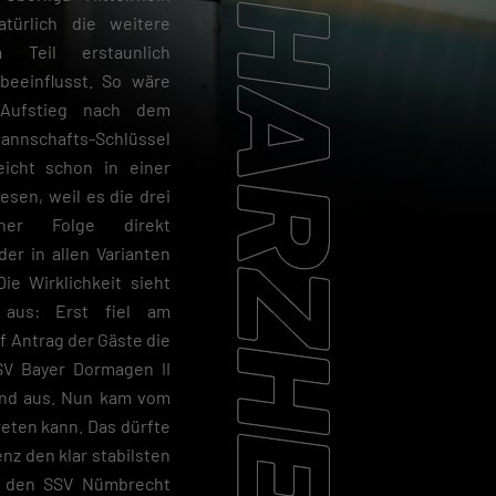
türlich die weitere
 Teil erstaunlich
beeinflusst. So wäre
ufstieg nach dem
nnschafts-Schlüssel
leicht schon in einer
sen, weil es die drei
her Folge direkt
er in allen Varianten
ie Wirklichkeit sieht
 aus: Erst fiel am
 Antrag der Gäste die
SV Bayer Dormagen II
and aus. Nun kam vom
reten kann. Das dürfte
enz den klar stabilsten
er den SSV Nümbrecht