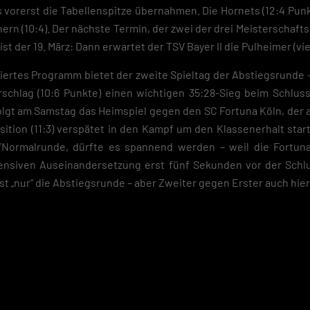
 vorerst die Tabellenspitze übernahmen. Die Hornets (12:4 Punk
ern (10:4). Der nächste Termin, der zwei der drei Meisterschaft
t der 19. März: Dann erwartet der TSV Bayer II die Pulheimer (viel
ziertes Programm bietet der zweite Spieltag der Abstiegsrunde 
rschlag (10:6 Punkte) einen wichtigen 35:28-Sieg beim Schlus
folgt am Samstag das Heimspiel gegen den SC Fortuna Köln, der 
ition (11:3) verspätet in den Kampf um den Klassenerhalt star
/Normalrunde, dürfte es spannend werden – weil die Fortuna
tensiven Auseinandersetzung erst fünf Sekunden vor der Schl
ist „nur“ die Abstiegsrunde – aber Zweiter gegen Erster auch hier