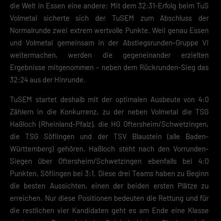
die Welt in Essen eine andere: Mit dem 32:31-Erfolg beim TuS
Volmetal sicherte sich der TuSEM zum Abschluss der
Mit dem Klick auf „Verstanden“ erklärst du dich mit der Verwendung der
Cookies einverstanden. Wir bitten dich um Verständnis, dass du ohne
Normalrunde zwei extrem wertvolle Punkte. Weil genau Essen
Zustimmung zur Cookie-Verwendung unser Angebot nicht nutzen kann
und Volmetal gemeinsam in der Abstiegsrunden-Gruppe VI
weitermachen, werden die gegeneinander erzielten
Wenn du unter 16 Jahre alt bist und deine Zustimmung zu freiwilligen
Diensten geben möchtest, musst du deine Erziehungsberechtigten um
Ergebnisse mitgenommen – neben dem Rückrunden-Sieg das
Erlaubnis bitten.
32:24 aus der Hinrunde.
Hier finden Sie eine Übersicht über alle verwendeten Cookies. Sie kön
Ihre Einwilligung zu ganzen Kategorien geben oder sich weitere
TuSEM startet deshalb mit der optimalen Ausbeute von 4:0
Informationen anzeigen lassen und so nur bestimmte Cookies
Zählern in die Konkurrenz, zu der neben Volmetal die TSG
auswählen.
Haßloch (Rheinland-Pfalz), die HG Oftersheim/Schwetzingen,
Speichern
die TSG Söflingen und der TSV Blaustein (alle Baden-
Württemberg) gehören. Haßloch steht nach den Vorrunden-
Zurück
Siegen über Oftersheim/Schwetzingen ebenfalls bei 4:0
Datenschutzeinstellungen
Essenziell (2)
Punkten, Söflingen bei 3:1. Diese drei Teams haben zu Beginn
die besten Aussichten, einen der beiden ersten Plätze zu
Essenzielle Cookies ermöglichen grundlegende Funktionen und sind für die
erreichen. Nur diese Positionen bedeuten die Rettung und für
einwandfreie Funktion der Website erforderlich.
die restlichen vier Kandidaten geht es am Ende eine Klasse
Cookie-Informationen anzeigen