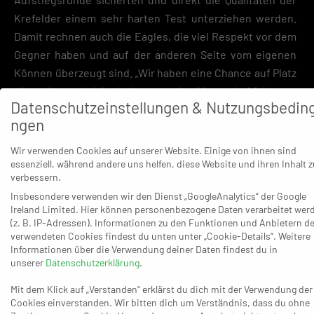
Krefelder einem sehr harten Test unterziehen werden.
Damit rechnen auch die Eagles, die viel Respekt vor dem
Gegner haben und auf der anderen Seite vom eigenen
Können überzeugt sind. „Wir haben eine Chance auf Platz
eins oder zwei. Ich glaube an meine Mannschaft“, betont
Datenschutzeinstellungen & Nutzungsbedin
der HSG-Coach.
ngen
Das ist genau der Punkt: Die HSG muss wieder Erster
Wir verwenden Cookies auf unserer Website. Einige von ihnen sind
oder Zweiter werden. Nach den Gruppenspielen in der
essenziell, während andere uns helfen, diese Website und ihren Inhalt z
Aufstiegsrunde spielen der jeweils Erst- und
verbessern.
Zweitplatzierte der Aufstiegsgruppen „überkreuz“ (Erster
Insbesondere verwenden wir den Dienst „GoogleAnalytics“ der Google
Ireland Limited. Hier können personenbezogene Daten verarbeitet wer
gegen Zweiter) in einem Hin- und Rückspiel die beiden
(z. B. IP-Adressen). Informationen zu den Funktionen und Anbietern de
Plätze für den Aufzug nach oben aus. Ob es dabei zu
verwendeten Cookies findest du unten unter „Cookie-Details“. Weitere
Duellen mit den hoch eingeschätzten VfL Potsdam oder
Informationen über die Verwendung deiner Daten findest du in
unserer
Datenschutzerklärung
.
Wilhelmshavener HV aus der Gruppe A kommt, wird sich
ebenfalls erst zeigen müssen – und setzt sowieso voraus,
Mit dem Klick auf „Verstanden“ erklärst du dich mit der Verwendung der
dass die Krefelder ihren eigenen Weg bis dahin
Cookies einverstanden. Wir bitten dich um Verständnis, dass du ohne