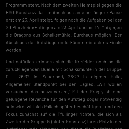
Programm steht. Nach dem zweiten Heimspiel gegen die
HSG Konstanz, das im Anschluss an eine längere Pause
erst am 23. April steigt, folgen noch die Aufgaben bei der
SG Pforzheim/Eutingen am 23. April und am 14. Mai gegen
die Dragons aus Schalksmühle. Durchaus möglich: Der
Abschluss der Aufstiegsrunde könnte ein echtes Finale
werden.
Und natürlich erinnern sich die Krefelder noch an die
zurückliegenden Duelle mit Schalksmühle in der Gruppe
D – 26:32 im Sauerland, 26:27 in eigener Halle.
Allgemeiner Standpunkt bei den Eagles: „Wir wollen
versuchen, das auszumerzen.“ Mit der Frage, ob eine
gelungene Revanche für den Aufstieg sogar notwendig
sein wird, will sich Pallach später beschäftigen – und den
Fokus zunächst auf die Pfullinger richten, die sich als
Zweiter der Gruppe G (hinter Konstanz) ihren Platz in der
Aufstiegsrunde sicherten und direkt die Qualitäten der