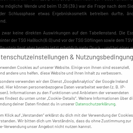
ine mögliche Wende und beim 13:26 (39.) war die Frage nach dem Sie
er Schlussphase etwas Ergebniskosmetik betreiben durfte, än
end.
e zwar keine direkten Auswirkungen auf den Tabellenstand. Die Ess
inter der TSG Haßloch (6:0) und vor der TSG Söflingen sowie dem TSV B
laustein liegt aber bereits jetzt erheblich mehr Druck – und bei einer 
brutschen – der es am Ende für den Klassenerhalt mindestens sein mu
tenschutzeinstellungen & Nutzungsbedingun
Abstiegsrunde endgültig verspielt.
erwenden Cookies auf unserer Website. Einige von ihnen sind essenziell,
nd andere uns helfen, diese Website und ihren Inhalt zu verbessern.
bach-Domingo – Schmidt (4), Schenderlein, Fabian Neher (2), Reidegeld 
sondere verwenden wir den Dienst „GoogleAnalytics“ der Google Ireland
owski (4), Sayin, Stumpf (2), Buschhaus (3), Telohe (2), Ellwanger (1).
ed. Hier können personenbezogene Daten verarbeitet werden (z. B. IP-
sen). Informationen zu den Funktionen und Anbietern der verwendeten
es findest du unten unter „Cookie-Details“. Weitere Informationen über di
ndung deiner Daten findest du in unserer
Datenschutzerklärung
.
em Klick auf „Verstanden“ erklärst du dich mit der Verwendung der Cookies
rstanden. Wir bitten dich um Verständnis, dass du ohne Zustimmung zur
e-Verwendung unser Angebot nicht nutzen kannst.