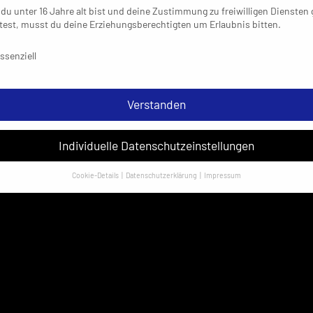
du unter 16 Jahre alt bist und deine Zustimmung zu freiwilligen Diensten
est, musst du deine Erziehungsberechtigten um Erlaubnis bitten.
schutzeinstellungen & Nutzungsbedingungen
ssenziell
Verstanden
Individuelle Datenschutzeinstellungen
Cookie-Details
Datenschutzerklärung
Impressum
Datenschutzeinstellungen
sondere verwenden wir den Dienst „GoogleAnalytics“ der Google Ireland
ed. Hier können personenbezogene Daten verarbeitet werden (z. B. IP-
sen). Informationen zu den Funktionen und Anbietern der verwendeten
es findest du unten unter „Cookie-Details“. Weitere Informationen über di
ndung deiner Daten findest du in unserer
Datenschutzerklärung
.
em Klick auf „Verstanden“ erklärst du dich mit der Verwendung der Cookies
rstanden. Wir bitten dich um Verständnis, dass du ohne Zustimmung zur