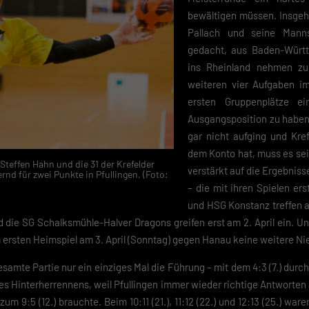
bewältigen müssen. Insgeh
Pallach und seine Mann
gedacht, aus Baden-Württ
ins Rheinland nehmen z
weiteren vier Aufgaben i
ersten Gruppenplätze e
Ausgangsposition zu haben.
gar nicht aufging und Kre
dem Konto hat, muss es sei
 Steffen Hahn und die 31 der Krefelder
verstärkt auf die Ergebniss
nd für zwei Punkte in Pfullingen. (Foto:
– die mit ihren Spielen er
und HSG Konstanz treffen 
die SG Schalksmühle-Halver Dragons greifen erst am 2. April ein. Und
rem ersten Heimspiel am 3. April (Sonntag) gegen Hanau keine weitere Ni
esamte Partie nur ein einziges Mal die Führung – mit dem 4:3 (7.) durc
des Hinterherrennens, weil Pfullingen immer wieder richtige Antworten 
zum 9:5 (12.) brauchte. Beim 10:11 (21.), 11:12 (22.) und 12:13 (25.) war