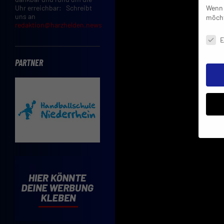
Wenn 
Uhr erreichbar: Schreibt
uns an
möcht
redaktion@harzhelden.news
Daten
E
PARTNER
Insbe
Limit
Adres
Cooki
Verwe
Mit d
einve