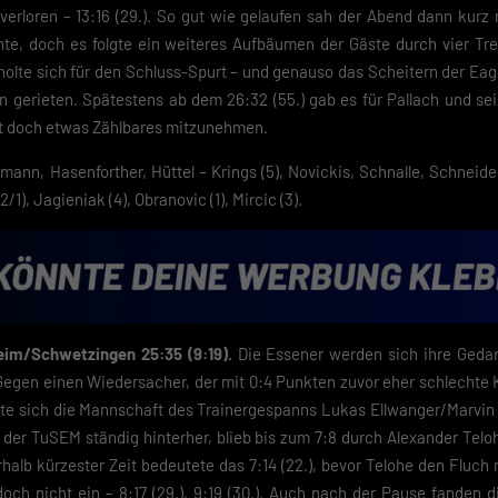
verloren – 13:16 (29.). So gut wie gelaufen sah der Abend dann kurz
höhte, doch es folgte ein weiteres Aufbäumen der Gäste durch vier Tr
holte sich für den Schluss-Spurt – und genauso das Scheitern der Eagle
fen gerieten. Spätestens ab dem 26:32 (55.) gab es für Pallach und se
cht doch etwas Zählbares mitzunehmen.
mann, Hasenforther, Hüttel – Krings (5), Novickis, Schnalle, Schneider (
2/1), Jagieniak (4), Obranovic (1), Mircic (3).
eim/Schwetzingen 25:35 (9:19).
Die Essener werden sich ihre Ged
 Gegen einen Wiedersacher, der mit 0:4 Punkten zuvor eher schlechte
ierte sich die Mannschaft des Trainergespanns Lukas Ellwanger/Marv
ef der TuSEM ständig hinterher, blieb bis zum 7:8 durch Alexander Telo
halb kürzester Zeit bedeutete das 7:14 (22.), bevor Telohe den Fluch
edoch nicht ein – 8:17 (29.), 9:19 (30.). Auch nach der Pause fanden