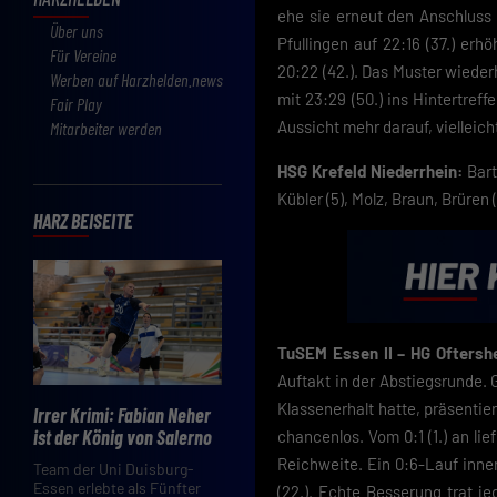
ehe sie erneut den Anschluss 
Über uns
Pfullingen auf 22:16 (37.) er
Für Vereine
20:22 (42.). Das Muster wieder
Werben auf Harzhelden.news
mit 23:29 (50.) ins Hintertref
Fair Play
Aussicht mehr darauf, viellei
Mitarbeiter werden
HSG Krefeld Niederrhein:
Bart
Kübler (5), Molz, Braun, Brüren (
HARZ BEISEITE
TuSEM Essen II – HG Oftersh
Auftakt in der Abstiegsrunde.
Klassenerhalt hatte, präsent
Irrer Krimi: Fabian Neher
ist der König von Salerno
chancenlos. Vom 0:1 (1.) an li
Reichweite. Ein 0:6-Lauf inner
Team der Uni Duisburg-
Essen erlebte als Fünfter
(22.). Echte Besserung trat j