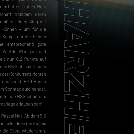
eim hatten Trainer Maik
schaft trotzdem daran
emberg einen Sieg mit
u können – um für die
m Kampf um die beiden
ine entsprechend gute
 Weil der Plan ganz und
feld nun 0:2 Punkte auf
nen Blick ab sofort auch
e der Konkurrenz richten
st nachzieht. HSG Hanau
am Sonntag aufeinander,
 für die HSG ist bereits
ederlage erlauben darf.
h Pascal Noll. Ab dem 5:6
auf alle Ideen der Eagles
en die Gäste wieder dran,