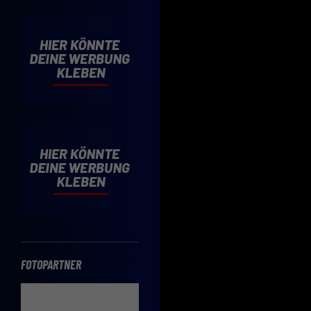
Cooki
Wenn 
möcht
Hier 
Einwi
lasse
Sp
Daten
Esse
Essen
Funkt
FOTOPARTNER