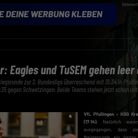
Datensch
: Eagles und TuSEM gehen leer
stiegsrunde zur 2. Bundesliga überraschend mit 31:34 in Pfulli
:35 gegen Schwetzingen. Beide Teams stehen jetzt schon unt
VfL Pfullingen – HSG Kre
(17:14).
Natürlich ware
ausgegangen, dass s
Meisterrunde ein harte