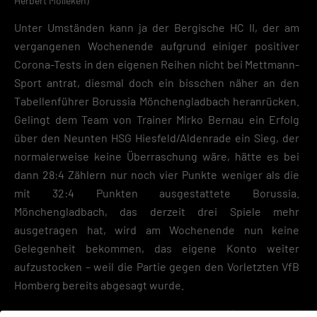
Herbert Mölleken)
Unter Umständen kann ja der Bergische HC II, der am
vergangenen Wochenende aufgrund einiger positiver
Corona-Tests in den eigenen Reihen nicht bei Mettmann-
Sport antrat, diesmal doch ein bisschen näher an den
Tabellenführer Borussia Mönchengladbach heranrücken.
Gelingt dem Team von Trainer Mirko Bernau ein Erfolg
über den Neunten HSG Hiesfeld/Aldenrade ein Sieg, der
normalerweise keine Überraschung wäre, hätte es bei
dann 28:4 Zählern nur noch vier Punkte weniger als die
mit 32:4 Punkten ausgestattete Borussia.
Mönchengladbach, das derzeit drei Spiele mehr
ausgetragen hat, wird am Wochenende nun keine
Gelegenheit bekommen, das eigene Konto weiter
aufzustocken – weil die Partie gegen den Vorletzten VfB
Homberg bereits abgesagt wurde.
Im Nachholspiel gegen jene Homberger (7:25 Punkte)