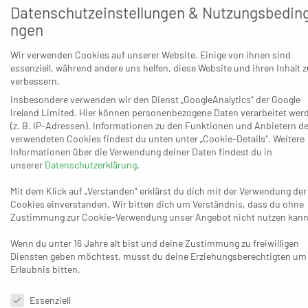
Datenschutzeinstellungen & Nutzungsbedin
festigte der TV Krefeld-Oppum durch den 27:26 (16:10)-
ngen
Sieg mit jetzt 18:14 Punkten als Sechster seine Position in
der oberen Tabellenhälfte. Oppum zog nach dem 9:8 (18.)
Wir verwenden Cookies auf unserer Website. Einige von ihnen sind
essenziell, während andere uns helfen, diese Website und ihren Inhalt z
bis zum Ende der ersten Halbzeit auf 16:10 (30.) weg und
verbessern.
schien bis zum 21:14 (39.) auf dem Weg zu einem sicheren
Insbesondere verwenden wir den Dienst „GoogleAnalytics“ der Google
Erfolg zu sein. Aber die Partie entwickelte sich noch
Ireland Limited. Hier können personenbezogene Daten verarbeitet wer
einmal in eine völlig andere Richtung und Homberg war
(z. B. IP-Adressen). Informationen zu den Funktionen und Anbietern de
verwendeten Cookies findest du unten unter „Cookie-Details“. Weitere
nach einer Aufholjagd auf der Zielgeraden plötzlich
Informationen über die Verwendung deiner Daten findest du in
wieder dran – 25:26 (58.). Dann erhöhte Maximilian Dierkes
unserer
Datenschutzerklärung
.
auf 27:25 (59.) für Krefeld, ehe es am Anfang der letzten
Mit dem Klick auf „Verstanden“ erklärst du dich mit der Verwendung der
Minute eine Zeitstrafe gegen Frederick Weidemüller gab.
Cookies einverstanden. Wir bitten dich um Verständnis, dass du ohne
Die Überzahl brachte dem VfB noch den 26:27-Anschluss
Zustimmung zur Cookie-Verwendung unser Angebot nicht nutzen kann
durch Fabian Fenzel, doch die Gastgeber brachten ihren
Wenn du unter 16 Jahre alt bist und deine Zustimmung zu freiwilligen
knappen Vorsprung ins Ziel.
Diensten geben möchtest, musst du deine Erziehungsberechtigten um
Erlaubnis bitten.
Datenschutzeinstellungen & Nutzungsbedingungen
Essenziell