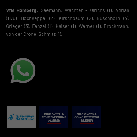
Erlaubnis bitten.
VfB Homberg:
Seemann, Wächter – Ulrichs (1), Adrian
Hier finden Sie eine Übersicht über alle verwendeten Cookies. Sie kön
Ihre Einwilligung zu ganzen Kategorien geben oder sich weitere
(11/6), Hochkeppel (2), Kirschbaum (2), Buschhorn (3),
Informationen anzeigen lassen und so nur bestimmte Cookies
Grieger (3), Fenzel (1), Kaiser (1), Werner (1), Brockmann,
auswählen.
von der Crone, Schmitz (1).
Speichern
Zurück
Datenschutzeinstellungen
Essenziell (2)
Essenzielle Cookies ermöglichen grundlegende Funktionen und sind für die
einwandfreie Funktion der Website erforderlich.
Cookie-Informationen anzeigen
Datenschutzerklärung
Impres