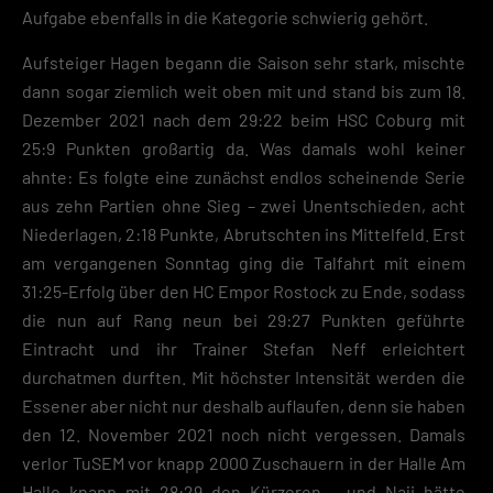
Aufgabe ebenfalls in die Kategorie schwierig gehört.
Aufsteiger Hagen begann die Saison sehr stark, mischte
dann sogar ziemlich weit oben mit und stand bis zum 18.
Dezember 2021 nach dem 29:22 beim HSC Coburg mit
25:9 Punkten großartig da. Was damals wohl keiner
ahnte: Es folgte eine zunächst endlos scheinende Serie
aus zehn Partien ohne Sieg – zwei Unentschieden, acht
Niederlagen, 2:18 Punkte, Abrutschten ins Mittelfeld. Erst
am vergangenen Sonntag ging die Talfahrt mit einem
31:25-Erfolg über den HC Empor Rostock zu Ende, sodass
die nun auf Rang neun bei 29:27 Punkten geführte
Eintracht und ihr Trainer Stefan Neff erleichtert
durchatmen durften. Mit höchster Intensität werden die
Essener aber nicht nur deshalb auflaufen, denn sie haben
den 12. November 2021 noch nicht vergessen. Damals
verlor TuSEM vor knapp 2000 Zuschauern in der Halle Am
Hallo knapp mit 28:29 den Kürzeren – und Naji hätte