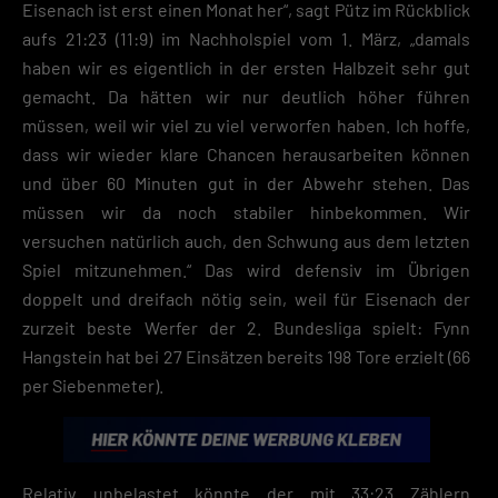
Zustimmung zur Cookie-Verwendung unser Angebot nicht nutzen kann
Eisenach ist erst einen Monat her“, sagt Pütz im Rückblick
aufs 21:23 (11:9) im Nachholspiel vom 1. März, „damals
Wenn du unter 16 Jahre alt bist und deine Zustimmung zu freiwilligen
haben wir es eigentlich in der ersten Halbzeit sehr gut
Diensten geben möchtest, musst du deine Erziehungsberechtigten um
Erlaubnis bitten.
gemacht. Da hätten wir nur deutlich höher führen
Hier finden Sie eine Übersicht über alle verwendeten Cookies. Sie kön
müssen, weil wir viel zu viel verworfen haben. Ich hoffe,
Ihre Einwilligung zu ganzen Kategorien geben oder sich weitere
Informationen anzeigen lassen und so nur bestimmte Cookies
dass wir wieder klare Chancen herausarbeiten können
auswählen.
und über 60 Minuten gut in der Abwehr stehen. Das
müssen wir da noch stabiler hinbekommen. Wir
Speichern
versuchen natürlich auch, den Schwung aus dem letzten
Zurück
Spiel mitzunehmen.“ Das wird defensiv im Übrigen
Datenschutzeinstellungen
doppelt und dreifach nötig sein, weil für Eisenach der
Essenziell (2)
zurzeit beste Werfer der 2. Bundesliga spielt: Fynn
Essenzielle Cookies ermöglichen grundlegende Funktionen und sind für die
Hangstein hat bei 27 Einsätzen bereits 198 Tore erzielt (66
einwandfreie Funktion der Website erforderlich.
per Siebenmeter).
Cookie-Informationen anzeigen
Datenschutzerklärung
Impres
Relativ unbelastet könnte der mit 33:23 Zählern