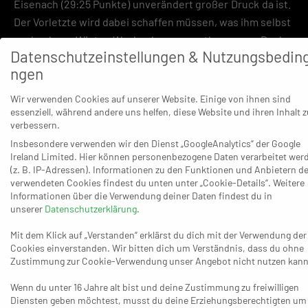
Eisenach (29:25 Punkte) unverändert großer Druck da ist.
Der Vorletzte wird dabei schaffen müssen, was ihm selbst
nach dem Winter-Wechsel vom entlassenen Dusko
Datenschutzeinstellungen & Nutzungsbedin
Bilanovic aufs Trainerduo Pütz/David Röhrig bislang nicht
ngen
gelungen ist: Gute Ansätze sind immer wieder da, doch
der erhoffte Schub blieb immer wieder aus. Beispiel eins:
Wir verwenden Cookies auf unserer Website. Einige von ihnen sind
Am 23. Dezember 2021 gewinnt Dormagen gegen den
essenziell, während andere uns helfen, diese Website und ihren Inhalt z
verbessern.
Titelkandidaten Nordhorn-Lingen (23:19) und verliert am
Insbesondere verwenden wir den Dienst „GoogleAnalytics“ der Google
26. Dezember beim Abstiegs-Konkurrenten TuS Ferndorf
Ireland Limited. Hier können personenbezogene Daten verarbeitet wer
(22:25). Beispiel zwei: Am 18. Februar 2022 gewinnt der
(z. B. IP-Adressen). Informationen zu den Funktionen und Anbietern de
Außenseiter bei der SG BBM Bietigheim (29:27), ehe er am
verwendeten Cookies findest du unten unter „Cookie-Details“. Weitere
Informationen über die Verwendung deiner Daten findest du in
23. Februar gegen den HSC Coburg nur ein
unserer
Datenschutzerklärung
.
Unentschieden einfährt (23:23), am 26. Februar bei der
Mit dem Klick auf „Verstanden“ erklärst du dich mit der Verwendung der
DJK Rimpar komplett untergeht (22:31) und am 1. März zu
Cookies einverstanden. Wir bitten dich um Verständnis, dass du ohne
Hause auch das Nachholspiel gegen die Eisenacher
Zustimmung zur Cookie-Verwendung unser Angebot nicht nutzen kann
verliert (21:23). Drittes Beispiel: Am 25. März erkämpft
Wenn du unter 16 Jahre alt bist und deine Zustimmung zu freiwilligen
sich der TSV Bayer einen Heimsieg über den HC
Diensten geben möchtest, musst du deine Erziehungsberechtigten um
Elbflorenz Dresden (29:23) und verliert nur ein paar Tage