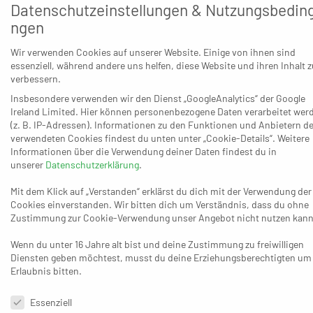
Vermutlich wird die Mannschaft des Trainergespanns
Datenschutzeinstellungen & Nutzungsbedin
Dietmar Schwolow/Jan Hammann in diesen beiden
ngen
Aufgaben mit dem Blick auf die restlichen Hürden nicht
Wir verwenden Cookies auf unserer Website. Einige von ihnen sind
leer ausgehen dürfen – was ganz ähnlich für die
essenziell, während andere uns helfen, diese Website und ihren Inhalt z
Dinslakener gilt, die zudem vor einer vergleichbaren
verbessern.
Doppel-Aufgabe stehen. Der MTV trifft am Freitagabend
Insbesondere verwenden wir den Dienst „GoogleAnalytics“ der Google
auf Spitzenreiter Interaktiv.Handball (32:8), ehe nur 45
Ireland Limited. Hier können personenbezogene Daten verarbeitet wer
(z. B. IP-Adressen). Informationen zu den Funktionen und Anbietern de
Stunden später am Sonntag eine Art Abstiegsgipfel beim
verwendeten Cookies findest du unten unter „Cookie-Details“. Weitere
Schlusslicht HSG Siebengebirge folgt (10:32). Was dabei
Informationen über die Verwendung deiner Daten findest du in
für Siebengebirge spricht: Die Mannschaft von Trainer
unserer
Datenschutzerklärung
.
Lars Degenhardt bot zuletzt gegen Rheinbach (34:19) und
Mit dem Klick auf „Verstanden“ erklärst du dich mit der Verwendung der
in Korschenbroich (32:29) sowie in Ratingen (25:29) bei
Cookies einverstanden. Wir bitten dich um Verständnis, dass du ohne
Zustimmung zur Cookie-Verwendung unser Angebot nicht nutzen kann
Interaktiv gute Leistungen.
Wenn du unter 16 Jahre alt bist und deine Zustimmung zu freiwilligen
Vorne dürften – sollte alles halbwegs normal laufen – die
Diensten geben möchtest, musst du deine Erziehungsberechtigten um
Ratinger und die Korschenbroicher ihr Fernduell
Erlaubnis bitten.
fortsetzen, obwohl der TVK den Saison-Endspurt ohne
Datenschutzeinstellungen & Nutzungsbedingungen
Stammkräfte wie Dustin Franz (Achillessehne), Sascha
Essenziell