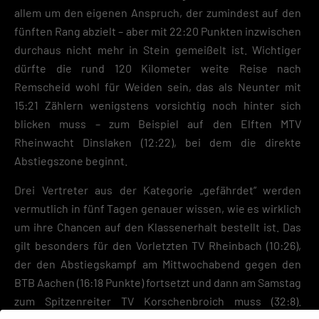
allem um den eigenen Anspruch, der zumindest auf den
fünften Rang abzielt – aber mit 22:20 Punkten inzwischen
durchaus nicht mehr in Stein gemeißelt ist. Wichtiger
dürfte die rund 120 Kilometer weite Reise nach
Remscheid wohl für Weiden sein, das als Neunter mit
15:21 Zählern wenigstens vorsichtig noch hinter sich
blicken muss – zum Beispiel auf den Elften MTV
Rheinwacht Dinslaken (12:22), bei dem die direkte
Abstiegszone beginnt.
Drei Vertreter aus der Kategorie „gefährdet“ werden
vermutlich in fünf Tagen genauer wissen, wie es wirklich
um ihre Chancen auf den Klassenerhalt bestellt ist. Das
gilt besonders für den Vorletzten TV Rheinbach (10:26),
der den Abstiegskampf am Mittwochabend gegen den
BTB Aachen (16:18 Punkte) fortsetzt und dann am Samstag
zum Spitzenreiter TV Korschenbroich muss (32:8).