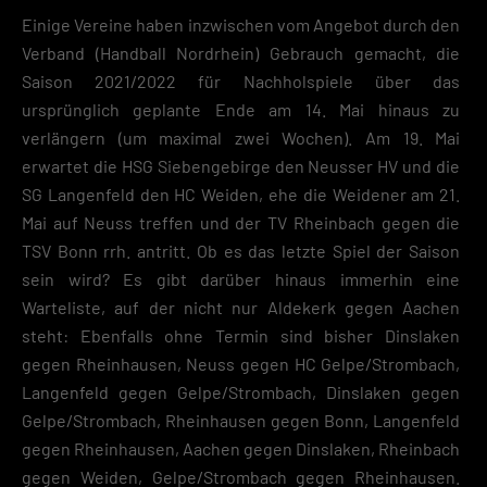
Erlaubnis bitten.
Einige Vereine haben inzwischen vom Angebot durch den
Hier finden Sie eine Übersicht über alle verwendeten Cookies. Sie kön
Verband (Handball Nordrhein) Gebrauch gemacht, die
Ihre Einwilligung zu ganzen Kategorien geben oder sich weitere
Informationen anzeigen lassen und so nur bestimmte Cookies
Saison 2021/2022 für Nachholspiele über das
auswählen.
ursprünglich geplante Ende am 14. Mai hinaus zu
verlängern (um maximal zwei Wochen). Am 19. Mai
Speichern
erwartet die HSG Siebengebirge den Neusser HV und die
Zurück
SG Langenfeld den HC Weiden, ehe die Weidener am 21.
Datenschutzeinstellungen
Mai auf Neuss treffen und der TV Rheinbach gegen die
Essenziell (2)
TSV Bonn rrh. antritt. Ob es das letzte Spiel der Saison
Essenzielle Cookies ermöglichen grundlegende Funktionen und sind für die
sein wird? Es gibt darüber hinaus immerhin eine
einwandfreie Funktion der Website erforderlich.
Warteliste, auf der nicht nur Aldekerk gegen Aachen
Cookie-Informationen anzeigen
steht: Ebenfalls ohne Termin sind bisher Dinslaken
Datenschutzerklärung
Impres
gegen Rheinhausen, Neuss gegen HC Gelpe/Strombach,
Langenfeld gegen Gelpe/Strombach, Dinslaken gegen
Gelpe/Strombach, Rheinhausen gegen Bonn, Langenfeld
gegen Rheinhausen, Aachen gegen Dinslaken, Rheinbach
gegen Weiden, Gelpe/Strombach gegen Rheinhausen.