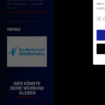
Wenn 
Uhr erreichbar: Schreibt
uns an
möcht
redaktion@harzhelden.news
Daten
E
PARTNER
Insbe
Limit
Adres
Cooki
Verwe
Mit d
einve