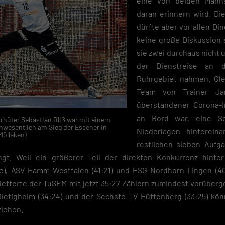
eine von beiden Mann
daran erinnern wird. Die
dürfte aber vor allen Di
keine große Diskussion 
sie zwei durchaus nicht 
der Dienstreise an 
Ruhrgebiet nahmen. Gle
Team von Trainer Ja
überstandener Corona-I
an Bord war, eine Se
rhüter Sebastian Bliß war mit einem
nwesentlich am Sieg der Essener in
Niederlagen hinterein
Mölleken)
restlichen sieben Aufg
gt. Weil ein größerer Teil der direkten Konkurrenz hint
), ASV Hamm-Westfalen (41:21) und HSG Nordhorn-Lingen (40
kletterte der TuSEM mit jetzt 35:27 Zählern zumindest vorüber
ietigheim (34:24) und der Sechste TV Hüttenberg (33:25) kön
ziehen.