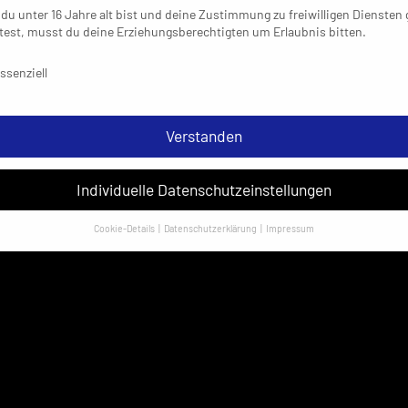
du unter 16 Jahre alt bist und deine Zustimmung zu freiwilligen Diensten
est, musst du deine Erziehungsberechtigten um Erlaubnis bitten.
schutzeinstellungen & Nutzungsbedingungen
ssenziell
Verstanden
Individuelle Datenschutzeinstellungen
Cookie-Details
Datenschutzerklärung
Impressum
Datenschutzeinstellungen
sondere verwenden wir den Dienst „GoogleAnalytics“ der Google Ireland
ed. Hier können personenbezogene Daten verarbeitet werden (z. B. IP-
sen). Informationen zu den Funktionen und Anbietern der verwendeten
es findest du unten unter „Cookie-Details“. Weitere Informationen über di
ndung deiner Daten findest du in unserer
Datenschutzerklärung
.
em Klick auf „Verstanden“ erklärst du dich mit der Verwendung der Cookies
rstanden. Wir bitten dich um Verständnis, dass du ohne Zustimmung zur