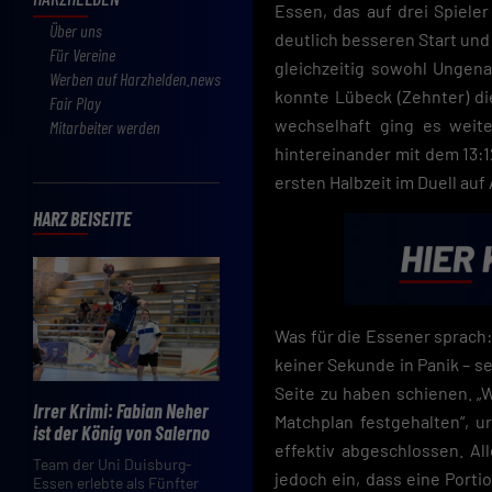
Essen, das auf drei Spiele
Über uns
deutlich besseren Start und le
Für Vereine
gleichzeitig sowohl Ungena
Werben auf Harzhelden.news
konnte Lübeck (Zehnter) di
Fair Play
wechselhaft ging es weiter
Mitarbeiter werden
hintereinander mit dem 13:1
ersten Halbzeit im Duell au
HARZ BEISEITE
Was für die Essener sprach: 
keiner Sekunde in Panik – sel
Seite zu haben schienen. „
Irrer Krimi: Fabian Neher
Matchplan festgehalten“, u
ist der König von Salerno
effektiv abgeschlossen. Al
Team der Uni Duisburg-
jedoch ein, dass eine Porti
Essen erlebte als Fünfter