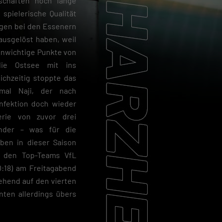
schaften noch lange
 spielerische Qualität
ngen bei den Essenern
ausgelöst haben, weil
unwichtige Punkte von
die Ostsee mit ins
ichzeitig stoppte das
mal Naji, der nach
nfektion doch wieder
rie von zuvor drei
ander – was für die
aben in dieser Saison
er den Top-Teams VfL
:18) am Freitagabend
gehend auf den vierten
nten allerdings übers