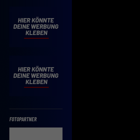
Cooki
Wenn 
möcht
Hier 
Einwi
lasse
Sp
Daten
Esse
Essen
Funkt
FOTOPARTNER