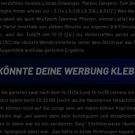
r verzichten musste (Jonas Ellwanger, Markus Dangers, Tom B
gte immer wieder vor – 3:1 (4.), 5:2 (6.), 6:3 (9.), 8:5 (12.). Weil
uigkeit als auch Wurfpech (zweimal Pfosten, einmal Latte) be
e Partie innerhalb von sieben Minuten zur eigenen 9:8-Führung 
, weil der TuSEM mit 10:12 (24.) ins Hintertreffen geriet u
2 (30.) die nächste Wende einleitete. Unter dem Strich war das 1
f Augenhöhe wohl das gerechte Ergebnis.
Sie gerieten zwar nach dem 14:13 (34.) und 15:14 (35.) erneut ins
bst später beim 20:22 (50.) nicht, als die Hausherren tatsächlich 
Wir können stolz auf die Jungs sein, wir haben kühlen Kopf b
rteilte Naji, „wir waren dann sehr konsequent und disziplinier
les in allem war es ein verdienter Sieg.“ Ehrlicherweise räu
on Spielglück dabei war: „Das hätte in beide Richtungen kippen 