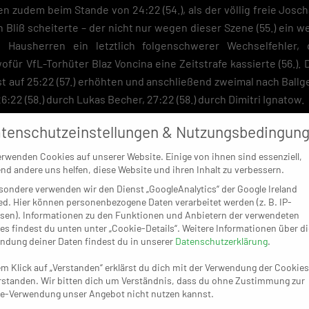
ren zudem beim Stande von 24:22 (54.), als der völlig freie Josc
Bliß scheiterte – der nicht nur wegen dieser Szene (55.) ein we
n Hausherren ein letztlich folgenschwerer Wechselfehler
für VfL-Torhüter Blaz Voncina eine Zeitstrafe kassierte (56.). 
rst auf 25:22 (57.) erhöhten und anschließend zweimal nach Ball
:22 (58.) durch Lukas Becher, 27:22 (58.) durch Dimitri Ignatow.
 Beyer (6/4), Glatthard, Rozman (4), Becher (2), Ignatow (3), Szczesny (
tenschutzeinstellungen & Nutzungsbedingun
3), Klingler.
erwenden Cookies auf unserer Website. Einige von ihnen sind essenziell,
nd andere uns helfen, diese Website und ihren Inhalt zu verbessern.
sondere verwenden wir den Dienst „GoogleAnalytics“ der Google Ireland
ed. Hier können personenbezogene Daten verarbeitet werden (z. B. IP-
sen). Informationen zu den Funktionen und Anbietern der verwendeten
es findest du unten unter „Cookie-Details“. Weitere Informationen über di
ndung deiner Daten findest du in unserer
Datenschutzerklärung
.
em Klick auf „Verstanden“ erklärst du dich mit der Verwendung der Cookies
rstanden. Wir bitten dich um Verständnis, dass du ohne Zustimmung zur
e-Verwendung unser Angebot nicht nutzen kannst.