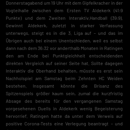
Donnerstagabend um 19 Uhr mit dem Gipfelkracher in der
Informationen über die Verwendung deiner Daten findest du in
unserer
Datenschutzerklärung
.
Vogteihalle zwischen dem Ersten TV Aldekerk (41:9
Punkte) und dem Zweiten Interaktiv.Handball (39:9).
Mit dem Klick auf „Verstanden“ erklärst du dich mit der Verwendung der
Cookies einverstanden. Wir bitten dich um Verständnis, dass du ohne
Gewinnt Aldekerk, zuletzt in starker Verfassung
Zustimmung zur Cookie-Verwendung unser Angebot nicht nutzen kann
unterwegs, steigt es in die 3. Liga auf – und das im
Übrigen auch bei einem Unentschieden, weil es selbst
Wenn du unter 16 Jahre alt bist und deine Zustimmung zu freiwilligen
Diensten geben möchtest, musst du deine Erziehungsberechtigten um
dann nach dem 36:32 vor anderthalb Monaten in Ratingen
Erlaubnis bitten.
den am Ende bei Punktgleichheit entscheidenden
Hier finden Sie eine Übersicht über alle verwendeten Cookies. Sie kön
direkten Vergleich auf seiner Seite hat. Sollte dagegen
Ihre Einwilligung zu ganzen Kategorien geben oder sich weitere
Informationen anzeigen lassen und so nur bestimmte Cookies
Interaktiv die Oberhand behalten, müsste es erst sein
auswählen.
Nachholspiel am Samstag beim Zehnten HC Weiden
bestehen. Insgesamt könnte die Brisanz des
Speichern
Spitzenspiels größer kaum sein, zumal die kurzfristig
Zurück
Absage des bereits für den vergangenen Samstag
Datenschutzeinstellungen
vorgesehenen Duells in Aldekerk wenig Begeisterung
Essenziell (2)
hervorrief. Ratingen hatte da unter dem Verweis auf
Essenzielle Cookies ermöglichen grundlegende Funktionen und sind für die
positive Corona-Tests eine Verlegung beantragt – und
einwandfreie Funktion der Website erforderlich.