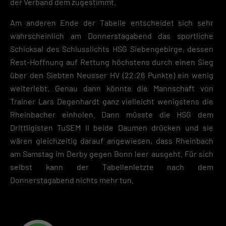
der Verband dem zugestimmt.
Cookie-Informationen anzeigen
Am anderen Ende der Tabelle entscheidet sich sehr
Datenschutzerklärung
Impres
wahrscheinlich am Donnerstagabend das sportliche
Schicksal des Schlusslichts HSG Siebengebirge, dessen
Rest-Hoffnung auf Rettung höchstens durch einen Sieg
über den Siebten Neusser HV (22:26 Punkte) ein wenig
weiterlebt. Genau dann könnte die Mannschaft von
Trainer Lars Degenhardt ganz vielleicht wenigstens die
Rheinbacher einholen. Dann müsste die HSG dem
Drittligisten TuSEM II beide Daumen drücken und sie
wären gleichzeitig darauf angewiesen, dass Rheinbach
am Samstag im Derby gegen Bonn leer ausgeht. Für sich
selbst kann der Tabellenletzte nach dem
Donnerstagabend nichts mehr tun.