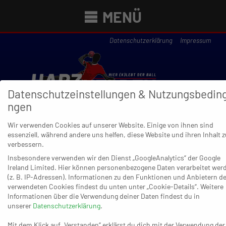
MENÜ
Datenschutzerklärung
Impressum
Datenschutzeinstellungen & Nutzungsbedin
ngen
Wir verwenden Cookies auf unserer Website. Einige von ihnen sind
essenziell, während andere uns helfen, diese Website und ihren Inhalt z
verbessern.
31. August 2022
Zurück zur Artikelübersicht »
Insbesondere verwenden wir den Dienst „GoogleAnalytics“ der Google
Ireland Limited. Hier können personenbezogene Daten verarbeitet wer
1. Bundesliga
(z. B. IP-Adressen). Informationen zu den Funktionen und Anbietern de
verwendeten Cookies findest du unten unter „Cookie-Details“. Weitere
Saisonstart: Gummersbach in
Informationen über die Verwendung deiner Daten findest du in
unserer
Datenschutzerklärung
.
Lemgo, BHC in Minden im
Mit dem Klick auf „Verstanden“ erklärst du dich mit der Verwendung der