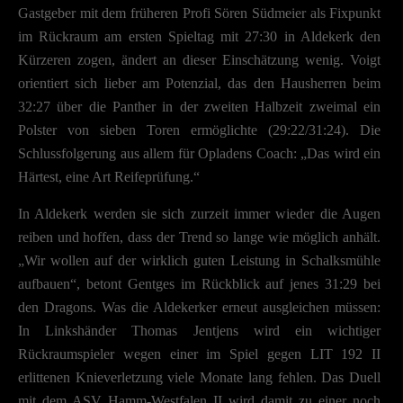
Gastgeber mit dem früheren Profi Sören Südmeier als Fixpunkt
im Rückraum am ersten Spieltag mit 27:30 in Aldekerk den
Kürzeren zogen, ändert an dieser Einschätzung wenig. Voigt
orientiert sich lieber am Potenzial, das den Hausherren beim
32:27 über die Panther in der zweiten Halbzeit zweimal ein
Polster von sieben Toren ermöglichte (29:22/31:24). Die
Schlussfolgerung aus allem für Opladens Coach: „Das wird ein
Härtest, eine Art Reifeprüfung.“
In Aldekerk werden sie sich zurzeit immer wieder die Augen
reiben und hoffen, dass der Trend so lange wie möglich anhält.
„Wir wollen auf der wirklich guten Leistung in Schalksmühle
aufbauen“, betont Gentges im Rückblick auf jenes 31:29 bei
den Dragons. Was die Aldekerker erneut ausgleichen müssen:
In Linkshänder Thomas Jentjens wird ein wichtiger
Rückraumspieler wegen einer im Spiel gegen LIT 192 II
erlittenen Knieverletzung viele Monate lang fehlen. Das Duell
mit dem ASV Hamm-Westfalen II wird damit zu einer noch