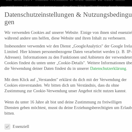
größeren Herausforderung – die der TVA allerdings durchaus
Datenschutzeinstellungen & Nutzungsbeding
mit Freude annimmt: „Da erwartet uns eine junge und
gen
spielerisch starke Mannschaft, die mit sehr viel Tempo nach
vorne geht, aber auch ein sehr gutes Rückzugsverhalten
Wir verwenden Cookies auf unserer Website. Einige von ihnen sind essenziel
aufweist. Ganz klar die Achse mit Moritz Eigenbrodt, David
während andere uns helfen, diese Website und ihren Inhalt zu verbessern.
Jurisic und Kreisläufer Lars Kooj ist bestimmend. Dass wir mit
Insbesondere verwenden wir den Dienst „GoogleAnalytics“ der Google Irel
Limited. Hier können personenbezogene Daten verarbeitet werden (z. B. IP-
unserem eigenen Tempo dagegenhalten können, wissen wir
Adressen). Informationen zu den Funktionen und Anbietern der verwendete
auch. Wir werden uns etwas einfallen lassen und wir werden
Cookies findest du unten unter „Cookie-Details“. Weitere Informationen übe
schauen, dass wir dieses Spiel wieder so erfolgreich wie
die Verwendung deiner Daten findest du in unserer
Datenschutzerklärung
.
möglich gestalten. Wir werden alles dafür tun. Inwieweit wir
Mit dem Klick auf „Verstanden“ erklärst du dich mit der Verwendung der
das schaffen, können wir erst am Samstag sagen.“
Cookies einverstanden. Wir bitten dich um Verständnis, dass du ohne
Zustimmung zur Cookie-Verwendung unser Angebot nicht nutzen kannst.
Der Longericher SC, der in Hamm lange führte und am Ende
Wenn du unter 16 Jahre alt bist und deine Zustimmung zu freiwilligen
mit dem 30:32 abgefangen wurde, erwartet die Ahlener SG –
Diensten geben möchtest, musst du deine Erziehungsberechtigten um Erlaub
der LSC-Trainer Chris Stark ebenso wie dem eigenen Team
bitten.
eine Rolle direkt hinter Emsdetten und der gleichfalls den
Datenschutzeinstellungen & Nutzungsbedingungen
Aufstieg anstrebenden HSG Krefeld Niederrhein zutraut. Ahlen
Essenziell