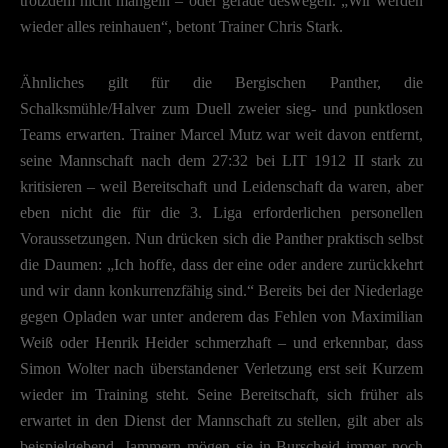
trotzdem nicht mangeln – oder gerade deswegen. „Wir werden
Hier finden Sie eine Übersicht über alle verwendeten Cookies. Sie können I
wieder alles reinhauen“, betont Trainer Chris Stark.
Einwilligung zu ganzen Kategorien geben oder sich weitere Informationen
anzeigen lassen und so nur bestimmte Cookies auswählen.
Ähnliches gilt für die Bergischen Panther, die
Speichern
Schalksmühle/Halver zum Duell zweier sieg- und punktlosen
Zurück
Teams erwarten. Trainer Marcel Mutz war weit davon entfernt,
Datenschutzeinstellungen
seine Mannschaft nach dem 27:32 bei LIT 1912 II stark zu
Essenziell (2)
kritisieren – weil Bereitschaft und Leidenschaft da waren, aber
Essenzielle Cookies ermöglichen grundlegende Funktionen und sind für die einwandfreie
eben nicht die für die 3. Liga erforderlichen personellen
Funktion der Website erforderlich.
Voraussetzungen. Nun drücken sich die Panther praktisch selbst
Cookie-Informationen anzeigen
die Daumen: „Ich hoffe, dass der eine oder andere zurückkehrt
Datenschutzerklärung
Impres
und wir dann konkurrenzfähig sind.“ Bereits bei der Niederlage
gegen Opladen war unter anderem das Fehlen von Maximilian
Weiß oder Henrik Heider schmerzhaft – und erkennbar, dass
Simon Wolter nach überstandener Verletzung erst seit Kurzem
wieder im Training steht. Seine Bereitschaft, sich früher als
erwartet in den Dienst der Mannschaft zu stellen, gilt aber als
beispielgebend. Jammern mögen sie in Burscheid immer noch