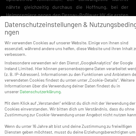
nährte gleichzeitig durchaus die Hoffnung, bei der
Heimpremiere gegen den Dessau-Roßlauer HV die ersten
Punkte aufs Konto zu überweisen. Es gab jedoch – wieder
Datenschutzeinstellungen & Nutzungsbedin
ngen
mit Hüter und weiter ohne Juzbasic – am 4. September
erneut eine Enttäuschung und eine 25:28-Niederlage.
Wir verwenden Cookies auf unserer Website. Einige von ihnen sind
Inzwischen steht damit fest, dass die Dormagener aus
essenziell, während andere uns helfen, diese Website und ihren Inhalt z
dem zweiten Anlauf in eigener Halle am Samstag
verbessern.
vorsichtshalber etwas Zählbares behalten sollten. Es
Insbesondere verwenden wir den Dienst „GoogleAnalytics“ der Google
Ireland Limited. Hier können personenbezogene Daten verarbeitet wer
kommt schließlich der am Tabellenende liegende
(z. B. IP-Adressen). Informationen zu den Funktionen und Anbietern de
Aufsteiger HSG Konstanz der in den beiden bisherigen
verwendeten Cookies findest du unten unter „Cookie-Details“. Weitere
Auftritten trotz aller Leidenschaft noch keine echte
Informationen über die Verwendung deiner Daten findest du in
unserer
Datenschutzerklärung
.
Klassentauglichkeit nachweisen konnte – 22:34 beim
HSC Coburg, 23:31 gegen den Mit-Aufsteiger VfL
Mit dem Klick auf „Verstanden“ erklärst du dich mit der Verwendung der
Cookies einverstanden. Wir bitten dich um Verständnis, dass du ohne
Potsdam.
Zustimmung zur Cookie-Verwendung unser Angebot nicht nutzen kann
Dormagens Trainer hat trotzdem nicht vor, die Konstanzer an
Wenn du unter 16 Jahre alt bist und deine Zustimmung zu freiwilligen
diesen Ergebnissen zu messen. „Sie haben eine sehr
Diensten geben möchtest, musst du deine Erziehungsberechtigten um