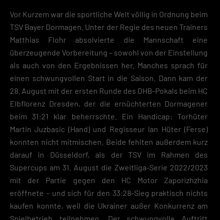
Vor Kurzem war die sportliche Welt völlig in Ordnung beim
TSV Bayer Dormagen. Unter der Regie des neuen Trainers
Matthias Flohr absolvierte die Mannschaft eine
überzeugende Vorbereitung – sowohl von der Einstellung
als auch von den Ergebnissen her. Manches sprach für
einen schwungvollen Start in die Saison. Dann kam der
28. August mit der ersten Runde des DHB-Pokals beim HC
Elbflorenz Dresden, der die ernüchterten Dormagener
beim 31:21 klar beherrschte. Ein Handicap: Torhüter
Martin Juzbasic (Hand) und Regisseur Ian Hüter (Ferse)
konnten nicht mitmischen. Beide fehlten außerdem kurz
darauf in Düsseldorf, als der TSV im Rahmen des
Supercups am 31. August die Zweitliga-Serie 2022/2023
mit der Partie gegen den HC Motor Zaporizhzhia
eröffnete – und sich für den 33:28-Sieg praktisch nichts
kaufen konnte, weil die Ukrainer außer Konkurrenz am
Spielbetrieb teilnehmen. Der schwungvolle Auftritt