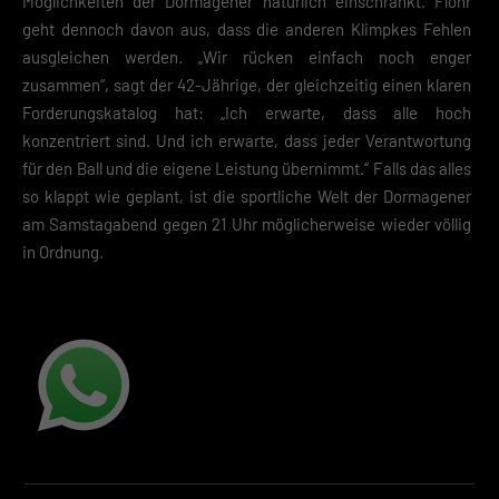
Möglichkeiten der Dormagener natürlich einschränkt. Flohr
Zustimmung zur Cookie-Verwendung unser Angebot nicht nutzen kann
geht dennoch davon aus, dass die anderen Klimpkes Fehlen
Wenn du unter 16 Jahre alt bist und deine Zustimmung zu freiwilligen
ausgleichen werden. „Wir rücken einfach noch enger
Diensten geben möchtest, musst du deine Erziehungsberechtigten um
zusammen“, sagt der 42-Jährige, der gleichzeitig einen klaren
Erlaubnis bitten.
Hier finden Sie eine Übersicht über alle verwendeten Cookies. Sie kön
Forderungskatalog hat: „Ich erwarte, dass alle hoch
Ihre Einwilligung zu ganzen Kategorien geben oder sich weitere
konzentriert sind. Und ich erwarte, dass jeder Verantwortung
Informationen anzeigen lassen und so nur bestimmte Cookies
für den Ball und die eigene Leistung übernimmt.“ Falls das alles
auswählen.
so klappt wie geplant, ist die sportliche Welt der Dormagener
Speichern
am Samstagabend gegen 21 Uhr möglicherweise wieder völlig
in Ordnung.
Zurück
Datenschutzeinstellungen
Essenziell (2)
Essenzielle Cookies ermöglichen grundlegende Funktionen und sind für die
einwandfreie Funktion der Website erforderlich.
Cookie-Informationen anzeigen
Datenschutzerklärung
Impres