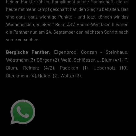
beiden Punkte zählen. Kompliment an die Mannschaft, die es
Zustimmung zur Cookie-Verwendung unser Angebot nicht nutzen kann
heute mit mehr Kampf geschafft hat, den Sieg zu behalten. Das
Wenn du unter 16 Jahre alt bist und deine Zustimmung zu freiwilligen
sind ganz, ganz wichtige Punkte – und jetzt können wir das
Diensten geben möchtest, musst du deine Erziehungsberechtigten um
Wochenende genießen.“ Beim ASV Hamm-Westfalen II wollen
Erlaubnis bitten.
die Panther nun am 24. September den nächsten Schritt nach
Hier finden Sie eine Übersicht über alle verwendeten Cookies. Sie kön
Ihre Einwilligung zu ganzen Kategorien geben oder sich weitere
vorne versuchen.
Informationen anzeigen lassen und so nur bestimmte Cookies
auswählen.
Bergische Panther:
Eigenbrod, Conzen – Steinhaus,
Wöstmann (3), Görgen (2), Weiß, Schlösser, J. Blum (4/1), T.
Speichern
Blum, Reinarz (4/2), Padeken (1), Ueberholz (10),
Bleckmann (4), Heider (2), Wolter (3).
Zurück
Datenschutzeinstellungen
Essenziell (2)
Essenzielle Cookies ermöglichen grundlegende Funktionen und sind für die
einwandfreie Funktion der Website erforderlich.
Cookie-Informationen anzeigen
Datenschutzerklärung
Impres