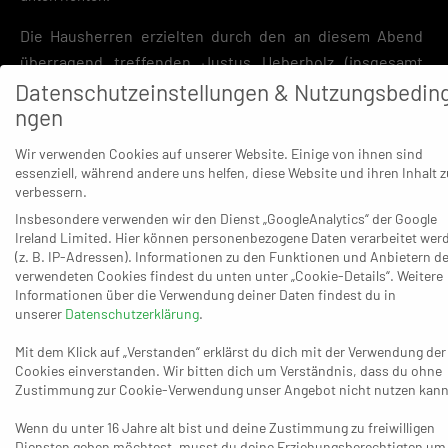
Die Hausherren erzielten durch den an diesem Abend
überragend treffenden Justus Ueberholz (insgesamt
zehn Treffer) schon nach 34 Sekunden das 1:0 und lagen
Datenschutzeinstellungen & Nutzungsbedin
ngen
über die gesamten 60 Minuten meistens vorne.
Schalksmühle rannte zwar zunächst oft hinterher, ließ
Wir verwenden Cookies auf unserer Website. Einige von ihnen sind
sich aber gleichzeitig nie abschütteln, glich mehr als
essenziell, während andere uns helfen, diese Website und ihren Inhalt z
einmal aus und sorgte sogar für einen Panther-
verbessern.
Rückstand – 9:7 (16.), 11:11 (20.), 15:15 (28.), 15:16 (29.), 16:17
Insbesondere verwenden wir den Dienst „GoogleAnalytics“ der Google
Ireland Limited. Hier können personenbezogene Daten verarbeitet wer
(30.), 17:17 (30.), 19:21 (36.). Die entscheidende Wende
(z. B. IP-Adressen). Informationen zu den Funktionen und Anbietern de
gelang den Gastgebern dann nach dem 23:24 (45.), als sie
verwendeten Cookies findest du unten unter „Cookie-Details“. Weitere
vier Treffer hintereinander zum 27:24 (49.) erzielten und
Informationen über die Verwendung deiner Daten findest du in
unserer
Datenschutzerklärung
.
die Dragons hier zur nächsten Auszeit zwangen. Der Rest
des Duells wurde nun tatsächlich zum Zitterspiel – 28:27
Mit dem Klick auf „Verstanden“ erklärst du dich mit der Verwendung der
Cookies einverstanden. Wir bitten dich um Verständnis, dass du ohne
(54.), 29:28 (56.). Gut 120 Sekunden später durften die
Zustimmung zur Cookie-Verwendung unser Angebot nicht nutzen kann
Panther wieder aufatmen, nachdem Dorian Wöstmann
(57.) und Jan Blum (58./in Überzahl) auf 31:28 erhöht
Wenn du unter 16 Jahre alt bist und deine Zustimmung zu freiwilligen
Diensten geben möchtest, musst du deine Erziehungsberechtigten um