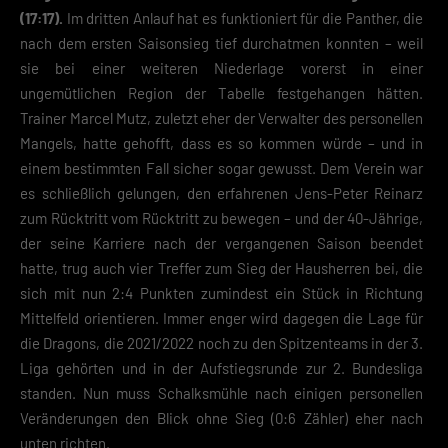
(17:17).
Im dritten Anlauf hat es funktioniert für die Panther, die
nach dem ersten Saisonsieg tief durchatmen konnten – weil
sie bei einer weiteren Niederlage vorerst in einer
ungemütlichen Region der Tabelle festgehangen hätten.
Trainer Marcel Mutz, zuletzt eher der Verwalter des personellen
Mangels, hatte gehofft, dass es so kommen würde – und in
einem bestimmten Fall sicher sogar gewusst. Dem Verein war
es schließlich gelungen, den erfahrenen Jens-Peter Reinarz
zum Rücktritt vom Rücktritt zu bewegen – und der 40-Jährige,
der seine Karriere nach der vergangenen Saison beendet
hatte, trug auch vier Treffer zum Sieg der Hausherren bei, die
sich mit nun 2:4 Punkten zumindest ein Stück in Richtung
Mittelfeld orientieren. Immer enger wird dagegen die Lage für
die Dragons, die 2021/2022 noch zu den Spitzenteams in der 3.
Liga gehörten und in der Aufstiegsrunde zur 2. Bundesliga
standen. Nun muss Schalksmühle nach einigen personellen
Veränderungen den Blick ohne Sieg (0:6 Zähler) eher nach
unten richten.