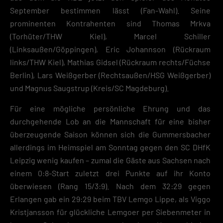
Informationen anzeigen lassen und so nur bestimmte Cookies
September bestimmen lässt (Fan-Wahl). Seine
auswählen.
prominenten Kontrahenten sind Thomas Mrkva
Speichern
(Torhüter/THW Kiel), Marcel Schiller
(Linksaußen/Göppingen), Eric Johannson (Rückraum
Zurück
links/THW Kiel), Mathias Gidsel (Rückraum rechts/Füchse
Datenschutzeinstellungen
Essenziell (2)
Berlin), Lars Weißgerber (Rechtsaußen/HSG Weißgerber)
und Magnus Saugstrup (Kreis/SC Magdeburg).
Essenzielle Cookies ermöglichen grundlegende Funktionen und sind für die
einwandfreie Funktion der Website erforderlich.
Für eine mögliche persönliche Ehrung und das
Cookie-Informationen anzeigen
durchgehende Lob an die Mannschaft für eine bisher
Datenschutzerklärung
Impres
überzeugende Saison können sich die Gummersbacher
allerdings im Heimspiel am Sonntag gegen den SC DHfK
Leipzig wenig kaufen – zumal die Gäste aus Sachsen nach
einem 0:8-Start zuletzt drei Punkte auf ihr Konto
überwiesen (Rang 15/3:9). Nach dem 32:29 gegen
Erlangen gab ein 29:29 beim TBV Lemgo Lippe, als Viggo
Kristjansson für glückliche Lemgoer per Siebenmeter in