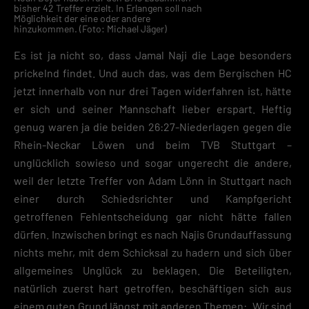
bisher 42 Treffer erzielt. In Erlangen soll nach
Möglichkeit der eine oder andere
hinzukommen. (Foto: Michael Jäger)
Es ist ja nicht so, dass Jamal Naji die Lage besonders
prickelnd findet. Und auch das, was dem Bergischen HC
jetzt innerhalb von nur drei Tagen widerfahren ist, hätte
er sich und seiner Mannschaft lieber erspart. Heftig
genug waren ja die beiden 26:27-Niederlagen gegen die
Rhein-Neckar Löwen und beim TVB Stuttgart –
unglücklich sowieso und sogar ungerecht die andere,
weil der letzte Treffer von Adam Lönn in Stuttgart nach
einer durch Schiedsrichter und Kampfgericht
getroffenen Fehlentscheidung gar nicht hätte fallen
dürfen. Inzwischen bringt es nach Najis Grundauffassung
nichts mehr, mit dem Schicksal zu hadern und sich über
allgemeines Unglück zu beklagen. Die Beteiligten,
natürlich zuerst hart getroffen, beschäftigen sich aus
einem guten Grund längst mit anderen Themen: „Wir sind