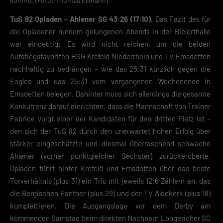
kommt. (Foto: Thomas Ellmann)
TuS 82 Opladen – Ahlener SG 43:26 (17:10).
Das Fazit des für
die Opladener rundum gelungenen Abends in der Bielerthalle
war eindeutig: Es wird nicht reichen, um die beiden
Aufstiegsfavoriten HSG Krefeld Niederrhein und TV Emsdetten
nachhaltig zu bedrängen – wie das 26:31 kürzlich gegen die
Eagles und das 25:31 vom vergangenen Wochenende in
Emsdetten belegen. Dahinter muss sich allerdings die gesamte
Konkurrenz darauf einrichten, dass die Mannschaft von Trainer
Fabrice Voigt einer der Kandidaten für den dritten Platz ist –
den sich der TuS 82 durch den unerwartet hohen Erfolg über
stärker eingeschätzte und diesmal überraschend schwache
Ahlener (vorher punktgleicher Sechster) zurückeroberte.
Opladen führt hinter Krefeld und Emsdetten über das beste
Torverhältnis (plus 31) ein Trio mit jeweils 12:6 Zählern an, das
die Bergischen Panther (plus 29) und der TV Aldekerk (plus 18)
komplettieren. Die Ausgangslage vor dem Derby am
kommenden Samstag beim direkten Nachbarn Longericher SC