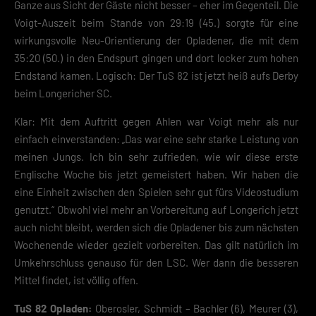
Ganze aus Sicht der Gäste nicht besser – eher im Gegenteil. Die
Voigt-Auszeit beim Stande von 29:19 (45.) sorgte für eine
wirkungsvolle Neu-Orientierung der Opladener, die mit dem
35:20 (50.) in den Endspurt gingen und dort locker zum hohen
Endstand kamen. Logisch: Der TuS 82 ist jetzt heiß aufs Derby
beim Longericher SC.
Klar: Mit dem Auftritt gegen Ahlen war Voigt mehr als nur
einfach einverstanden: „Das war eine sehr starke Leistung von
meinen Jungs. Ich bin sehr zufrieden, wie wir diese erste
Englische Woche bis jetzt gemeistert haben. Wir haben die
eine Einheit zwischen den Spielen sehr gut fürs Videostudium
genutzt.“ Obwohl viel mehr an Vorbereitung auf Longerich jetzt
auch nicht bleibt, werden sich die Opladener bis zum nächsten
Wochenende wieder gezielt vorbereiten. Das gilt natürlich im
Umkehrschluss genauso für den LSC. Wer dann die besseren
Mittel findet, ist völlig offen.
TuS 82 Opladen:
Oberosler, Schmidt – Bachler (6), Meurer (3),