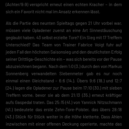
(Achter/9:9) verspricht erneut einen echten Kracher – in dem
sich ein Favorit nicht mal im Ansatz erkennen lässt.
Als die Partie des neunten Spieltags gegen 21 Uhr vorbei war,
müssen viele Opladener zuerst an eine Art Sinnestäuschung
geglaubt haben. 43 selbst erzielte Tore? Ein Sieg mit 17 Treffern
Unterschied? Das Team von Trainer Fabrice Voigt fuhr auf
jeden Fall den höchsten Saisonsieg und den deutlichsten Erfolg
seiner Drittliga-Geschichte ein – was sich bereits vor der Pause
abzuzeichnen begann. Nach dem 1:0 (3.) durch den von Markus
Sonnenberg verwandelten Siebenmeter gab es nur noch
einmal einen Gleichstand – 6:6 (14.). Übers 9:6 (18.) und 12:7
(24.) lagen die Opladener zur Pause beim 17:10 (30.) mit sieben
Treffern vorne, bevor sie ab dem 21:13 (35.) erneut kräftiger
aufs Gaspedal traten. Das 25:15 (41.) von Yannick Nitzschmann
(41.) bedeutete das erste Zehn-Tore-Polster, das übers 28:18
(43.) Stück für Stück weiter in die Höhe kletterte. Dass Ahlen
inzwischen mit einer offenen Deckung operierte, machte das