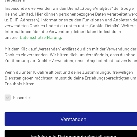
gerieten und den Spieß wieder umdrehten – 9:8 (16.), 10:9 (19.),
Insbesondere verwenden wir den Dienst „GoogleAnalytics“ der Google
11:10 (20.). Dieser Treffer war dann aber tatsächlich der letzte
Ireland Limited. Hier können personenbezogene Daten verarbeitet wer
(z. B. IP-Adressen). Informationen zu den Funktionen und Anbietern de
Vorsprung der Hausherren, die dennoch übers 14:14 (28.) auch
verwendeten Cookies findest du unten unter „Cookie-Details“. Weitere
am Ende der ersten Halbzeit mit dem 15:16 (30.) gleichwertig
Informationen über die Verwendung deiner Daten findest du in
aussahen. Dass der ebenfalls kämpferisch starke Favorit jede
unserer
Datenschutzerklärung
.
sich bietende Gelegenheit nutzen würde, musste den
Mit dem Klick auf „Verstanden“ erklärst du dich mit der Verwendung der
Aldekerkern klar sein – und so kam es, als die Eagles aus dem
Cookies einverstanden. Wir bitten dich um Verständnis, dass du ohne
18:16 (34.) erst das 20:17 (36.) und kurz darauf das 23:18 (39.)
Zustimmung zur Cookie-Verwendung unser Angebot nicht nutzen kann
und 24:19 (41.) machten. „Entscheidend war dann in der zweiten
Wenn du unter 16 Jahre alt bist und deine Zustimmung zu freiwilligen
Halbzeit, dass wir für ein paar Minuten zu schnell zu viel
Diensten geben möchtest, musst du deine Erziehungsberechtigten um
wollten. Das hat Krefeld brutal ausgenutzt. Dann waren sie auf
Erlaubnis bitten.
fünf Tore weg, aber wir hören trotzdem nicht auf. Wir drücken
Datenschutzeinstellungen & Nutzungsbedingungen
weiter aufs Gas und kommen wieder ran.“
Essenziell
Einsatz und Leidenschaft der Gastgeber verlangten den
Krefeldern bis zum Schluss alles ab, weil sie selbst nach dem
Verstanden
22:26 (47.), 25:29 (53.) oder 27:31 (56.) nicht aufgaben – ohne
am Ende wirklich für eine erneute Wende in Frage zu kommen.
Individuelle Datenschutzeinstellungen