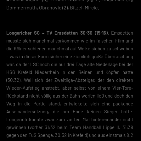
Speichern
Dommermuth, Obranovic (2), Bitzel, Mircic.
Zurück
Datenschutzeinstellungen
Essenziell (2)
Longericher SC – TV Emsdetten 30:30 (15:16).
Emsdetten
musste sich manchmal vorkommen wie im falschen Film und
Essenzielle Cookies ermöglichen grundlegende Funktionen und sind für die
einwandfreie Funktion der Website erforderlich.
die Kölner schienen manchmal auf Wolke sieben zu schweben
– was in dieser Form sicher eine ziemlich große Überraschung
Cookie-Informationen anzeigen
war, da der LSC noch die nur drei Tage alte Niederlage bei der
Datenschutzerklärung
Impres
HSG Krefeld Niederrhein in den Beinen und Köpfen hatte
(30:32). Weil sich der Zweitliga-Absteiger, der den direkten
Wieder-Aufstieg anstrebt, aber selbst von einem Vier-Tore-
Rückstand nicht völlig aus der Bahn werfen ließ und doch den
Weg in die Partie stand, entwickelte sich eine packende
Auseinandersetzung, die am Ende keinen Sieger hatte.
Longerich konnte zwar zum vierten Mal hintereinander nicht
gewinnen (vorher 31:32 beim Team Handball Lippe II, 31:38
gegen den TuS Spenge, 30:32 in Krefeld) und aus einstmals 8:2