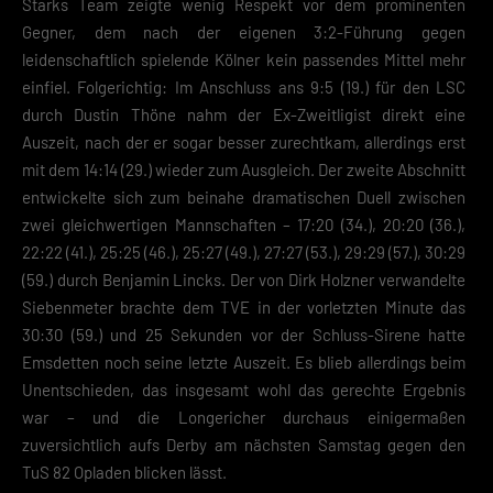
Starks Team zeigte wenig Respekt vor dem prominenten
Gegner, dem nach der eigenen 3:2-Führung gegen
leidenschaftlich spielende Kölner kein passendes Mittel mehr
einfiel. Folgerichtig: Im Anschluss ans 9:5 (19.) für den LSC
durch Dustin Thöne nahm der Ex-Zweitligist direkt eine
Auszeit, nach der er sogar besser zurechtkam, allerdings erst
mit dem 14:14 (29.) wieder zum Ausgleich. Der zweite Abschnitt
entwickelte sich zum beinahe dramatischen Duell zwischen
zwei gleichwertigen Mannschaften – 17:20 (34.), 20:20 (36.),
22:22 (41.), 25:25 (46.), 25:27 (49.), 27:27 (53.), 29:29 (57.), 30:29
(59.) durch Benjamin Lincks. Der von Dirk Holzner verwandelte
Siebenmeter brachte dem TVE in der vorletzten Minute das
30:30 (59.) und 25 Sekunden vor der Schluss-Sirene hatte
Emsdetten noch seine letzte Auszeit. Es blieb allerdings beim
Unentschieden, das insgesamt wohl das gerechte Ergebnis
war – und die Longericher durchaus einigermaßen
zuversichtlich aufs Derby am nächsten Samstag gegen den
TuS 82 Opladen blicken lässt.