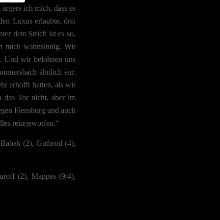
 ärgere ich mich, dass es
ed.
en Luxus erlaubte, drei
ter dem Strich ist es so,
rt mich wahnsinnig. Wir
en. Und wir belohnen uns
ummersbach ähnlich ein:
-
r erhofft hatten, als wir
das Tor nicht, aber im
gegen Flensburg und auch
n
lles reingeworfen.“
assen
Babak (2), Gutbrod (4),
Zurück
uroff (2), Mappes (9/4),
er