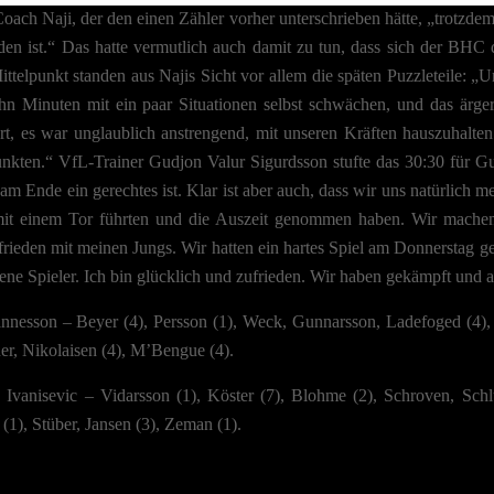
Datenschutzeinstellungen
oach Naji, der den einen Zähler vorher unterschrieben hätte, „trotzdem
sondere verwenden wir den Dienst „GoogleAnalytics“ der Google Ireland Limit
n ist.“ Das hatte vermutlich auch damit zu tun, dass sich der BHC d
önnen personenbezogene Daten verarbeitet werden (z. B. IP-
telpunkt standen aus Najis Sicht vor allem die späten Puzzleteile: „Un
sen). Informationen zu den Funktionen und Anbietern der verwendeten Cookies
ehn Minuten mit ein paar Situationen selbst schwächen, und das ärge
t du unten unter „Cookie-Details“. Weitere Informationen über die Verwendung
 Daten findest du in unserer
Datenschutzerklärung
.
ert, es war unglaublich anstrengend, mit unseren Kräften hauszuhalt
unkten.“ VfL-Trainer Gudjon Valur Sigurdsson stufte das 30:30 für G
m Klick auf „Verstanden“ erklärst du dich mit der Verwendung der Cookies
standen. Wir bitten dich um Verständnis, dass du ohne Zustimmung zur Cookie
am Ende ein gerechtes ist. Klar ist aber auch, dass wir uns natürlich meh
ndung unser Angebot nicht nutzen kannst.
t einem Tor führten und die Auszeit genommen haben. Wir machen 
rieden mit meinen Jungs. Wir hatten ein hartes Spiel am Donnerstag 
u unter 16 Jahre alt bist und deine Zustimmung zu freiwilligen Diensten gebe
st, musst du deine Erziehungsberechtigten um Erlaubnis bitten.
ene Spieler. Ich bin glücklich und zufrieden. Wir haben gekämpft und a
inden Sie eine Übersicht über alle verwendeten Cookies. Sie können Ihre
ligung zu ganzen Kategorien geben oder sich weitere Informationen anzeigen l
nnesson – Beyer (4), Persson (1), Weck, Gunnarsson, Ladefoged (4), 
o nur bestimmte Cookies auswählen.
er, Nikolaisen (4), M’Bengue (4).
eichern
 Ivanisevic – Vidarsson (1), Köster (7), Blohme (2), Schroven, Schl
 (1), Stüber, Jansen (3), Zeman (1).
chutzeinstellungen
nziell (2)
zielle Cookies ermöglichen grundlegende Funktionen und sind für die einwandfreie Funktion d