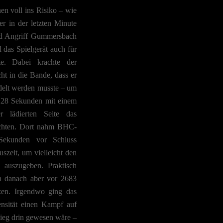
en voll ins Risiko – wie
r in der letzten Minute
d Angriff Gummersbach
 das Spielgerät auch für
e. Dabei krachte der
cht in die Bande, dass er
ndelt werden musste – um
n 28 Sekunden mit einem
r lädierten Seite das
chten. Dort nahm BHC-
Sekunden vor Schluss
uszeit, um vielleicht den
 auszugeben. Praktisch
n danach aber vor 2683
tzen. Irgendwo ging das
ensität einen Kampf auf
Sieg drin gewesen wäre –