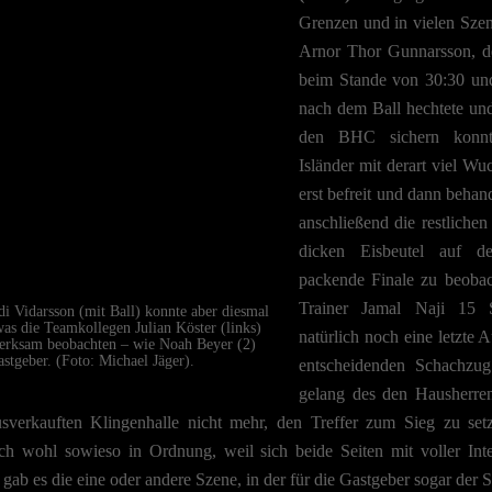
Grenzen und in vielen Szen
Arnor Thor Gunnarsson, de
beim Stande von 30:30 un
nach dem Ball hechtete und
den BHC sichern konnt
Isländer mit derart viel Wu
erst befreit und dann beha
anschließend die restliche
dicken Eisbeutel auf de
packende Finale zu beoba
Trainer Jamal Naji 15 
i Vidarsson (mit Ball) konnte aber diesmal
was die Teamkollegen Julian Köster (links)
natürlich noch eine letzte A
merksam beobachten – wie Noah Beyer (2)
stgeber. (Foto: Michael Jäger).
entscheidenden Schachzug
gelang des den Hausherre
ausverkauften Klingenhalle nicht mehr, den Treffer zum Sieg zu se
ch wohl sowieso in Ordnung, weil sich beide Seiten mit voller Int
gab es die eine oder andere Szene, in der für die Gastgeber sogar der 