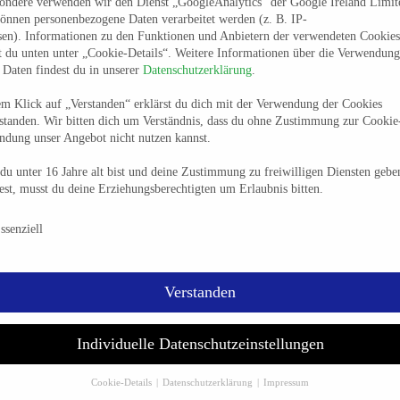
sondere verwenden wir den Dienst „GoogleAnalytics“ der Google Ireland Limit
ber keine Entscheidung. Der BHC, lautstark angetrieben von seinen Fan
önnen personenbezogene Daten verarbeitet werden (z. B. IP-
:20 (43.) und 23:21 (45.) vor. Es kam eine von zwei weiteren 
sen). Informationen zu den Funktionen und Anbietern der verwendeten Cookies
t du unten unter „Cookie-Details“. Weitere Informationen über die Verwendung
nterher treffend benannte: „Wir kassieren zwei Zwei-Minuten-Strafen
 Daten findest du in unserer
Datenschutzerklärung
.
Zuerst traf es Tomas Babak, der beim Stande von 23:22 (46.) und Bal
ter kommentieren zu müssen. Direkte Folge war wenigstens der Ausg
m Klick auf „Verstanden“ erklärst du dich mit der Verwendung der Cookies
standen. Wir bitten dich um Verständnis, dass du ohne Zustimmung zur Cookie
yrmisson, der mit seinem Treffer eine dramatische Schlussphase einlä
ndung unser Angebot nicht nutzen kannst.
Nun reklamierte BHC-Keeper Christopher Rudeck energisch, dass die 
u unter 16 Jahre alt bist und deine Zustimmung zu freiwilligen Diensten gebe
nik Mappes ein Tor gaben – obwohl der Ball nach Ansicht des Tor
st, musst du deine Erziehungsberechtigten um Erlaubnis bitten.
7:28 (55.) machte der BHC trotz aller Aufregung wenig später dennoch 
nd aus dem 29:30 (58.) das 30:30 (59.) durch Noah Beyer, der damit 
schutzeinstellungen & Nutzungsbedingungen
ssenziell
laisen und Djibril M’Bengue vier Treffer erzielte. Tragende Säulen
 und Kapitän Julian Köster mit sieben Toren.
Verstanden
Individuelle Datenschutzeinstellungen
Cookie-Details
Datenschutzerklärung
Impressum
ten dann beide Seiten das Ergebnis als positiv werten. „Ich glaube