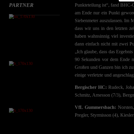
PARTNER
Punkteteilung ist“, fand BHC-C
Insbe
am Ende nur ein Punkt geworde
Hier k
Siebenmeter auszulassen. Im Mit
Adres
dass wir uns in den letzten z
findes
deiner
haben wahnsinnig viel investi
dann einfach nicht mit zwei P
Mit de
einver
„Ich glaube, dass das Ergebnis 
Verwe
90 Sekunden vor dem Ende mi
Großen und Ganzen bin ich zuf
Wenn d
möchte
einige verletzte und angeschlag
Hier f
Einwil
Bergischer HC:
Rudeck, Joha
und s
Schmitz, Arnesson (7/3), Bergn
Sp
VfL Gummersbach:
Norsten,
Pregler, Styrmisson (4), Kiesler
Datens
Esse
Essen