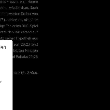
ommt – auch, weil Hamm
ächlich wieder dran. Doch
 sehenswerten Dreher von
.), schien es, als hätte
ige Fehler ins BHC-Spiel
ürzte den Rückstand auf
otz seiner Hypothek aus
Treffern zum 26:23 (54.)
gen
 in den letzten Minuten
(58.) und Babaks 29:25
d (3), Babak (6), Szücs,
e