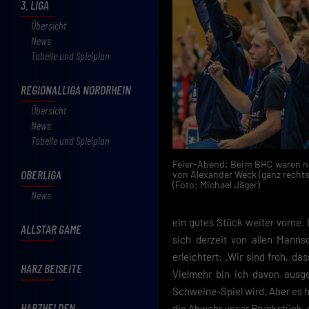
3. LIGA
Übersicht
News
Tabelle und Spielplan
REGIONALLIGA NORDRHEIN
Übersicht
News
Tabelle und Spielplan
Feier-Abend: Beim BHC waren nac
OBERLIGA
von Alexander Weck (ganz rechts) 
(Foto: Michael Jäger)
News
ein gutes Stück weiter vorne. 
ALLSTAR GAME
sich derzeit von allen Mann
erleichtert: „Wir sind froh, d
HARZ BEISEITE
Vielmehr bin ich davon ausg
Schweine-Spiel wird. Aber es 
HARZHELDEN
die Abwehr unser Prunkstück, s