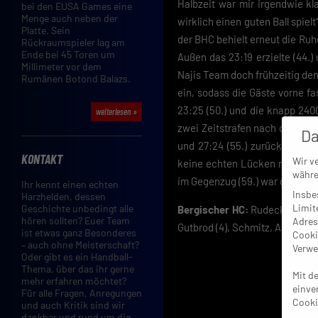
Halbzeit war mir irgendwie k
bei den EUSA Games eine
Menge auch neben der
wirklich einen guten Ball spiel
Platte. Sein
der BHC behielt erneut die Ruh
Rückraumspieler lag am
Ende bei 45 Toren um
Außen das 23:19 erzielte (44.)
Millimeter vor dem
Najis Team doch frühzeitig den
Rumänen Botond Balazs.
ein, sodass die Gäste vorne f
23:25 (50.) und die knapp 240
weiterlesen »
zwei Zeitstrafen nach der Paus
Da
und 27:24 (55.) zurück auf d
KONTAKT
Wir v
keine echten Lücken mehr un
währe
im Gegenzug (59.) war die Part
Ihr kennt einen echten
Insbe
Harzhelden, dessen
Limit
Geschichte unbedingt alle
Bergischer HC:
Rudeck, Johann
hören sollten? Euer Team
Adres
Gutbrod (4), Schmitz, Arnesson 
ist etwas ganz Besonderes
Cooki
– auch ohne Meisterschaft?
Verwe
Oder gibt es ein Handball-
Thema, über das ihr gerne
Mit d
mehr erfahren möchtet?
einve
Für alle Fragen, Anregungen
Cooki
und auch Kritik sind wir
dankbar und rund um die