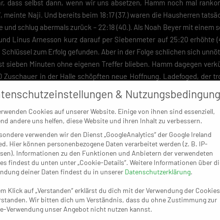
lar, dass selbst dann, wenn wir uns absetzen, Hamm noch mal rank
t“, meinte Naji. Und bereits beim 18:17 (37.) waren die Hausherren tats
e und schlug abermals zurück – 22:18 (40.). Als Noah Beyer mit einem
 und Linus Arnesson kurz darauf per Siebenmeter auf 25:20 erhöhte (47
 Schlüssel zum Erfolg gefunden. Aber in der Folge schlichen sich unnöt
ast sieben Minuten ohne eigenen Treffer blieben. Hamm dagegen verk
0 Zuschauer in der Halle schöpften neue Hoffnung. Ladefoged, der tr
e auf die Platte zurückkehrte, brachte seine Mannschaft nun mit den 
tenschutzeinstellungen & Nutzungsbedingun
ie Siegerstraße. Die Hausherren fanden gegen die dichte BHC-Abwehr
erwenden Cookies auf unserer Website. Einige von ihnen sind essenziell,
d spätestens nach dem Lattentreffer von Hamms Andreas Bornemann 
nd andere uns helfen, diese Website und ihren Inhalt zu verbessern.
ie entschieden.
sondere verwenden wir den Dienst „GoogleAnalytics“ der Google Ireland
ed. Hier können personenbezogene Daten verarbeitet werden (z. B. IP-
esson – Beyer (5), Persson, Buscher, Weck, Gunnarsson (3), Ladefoge
sen). Informationen zu den Funktionen und Anbietern der verwendeten
(5/3), Bergner, Nikolaisen (2), M’Bengue (3).
es findest du unten unter „Cookie-Details“. Weitere Informationen über di
ndung deiner Daten findest du in unserer
Datenschutzerklärung
.
em Klick auf „Verstanden“ erklärst du dich mit der Verwendung der Cookies
rstanden. Wir bitten dich um Verständnis, dass du ohne Zustimmung zur
e-Verwendung unser Angebot nicht nutzen kannst.