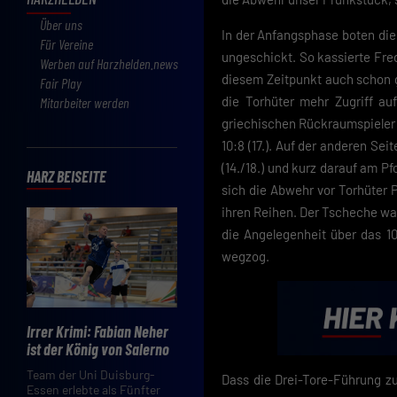
Über uns
In der Anfangsphase boten die
Für Vereine
ungeschickt. So kassierte Fred
Werben auf Harzhelden.news
diesem Zeitpunkt auch schon g
Fair Play
die Torhüter mehr Zugriff au
Mitarbeiter werden
griechischen Rückraumspieler 
10:8 (17.). Auf der anderen Se
(14./18.) und kurz darauf am Pf
HARZ BEISEITE
sich die Abwehr vor Torhüter 
ihren Reihen. Der Tscheche war
die Angelegenheit über das 10:
wegzog.
Irrer Krimi: Fabian Neher
ist der König von Salerno
Team der Uni Duisburg-
Dass die Drei-Tore-Führung zu
Essen erlebte als Fünfter