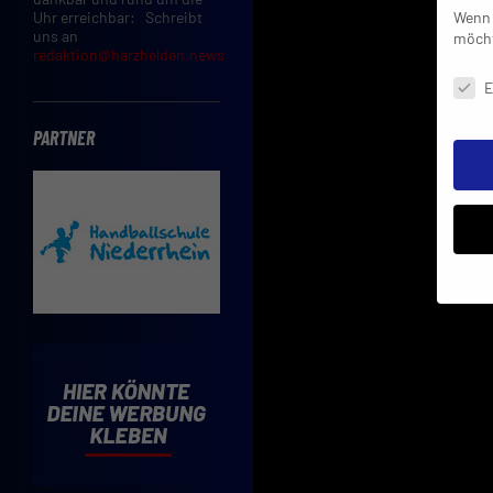
Wenn 
Uhr erreichbar: Schreibt
uns an
möcht
redaktion@harzhelden.news
Daten
E
PARTNER
Insbe
Limit
Adres
Cooki
Verwe
Mit d
einve