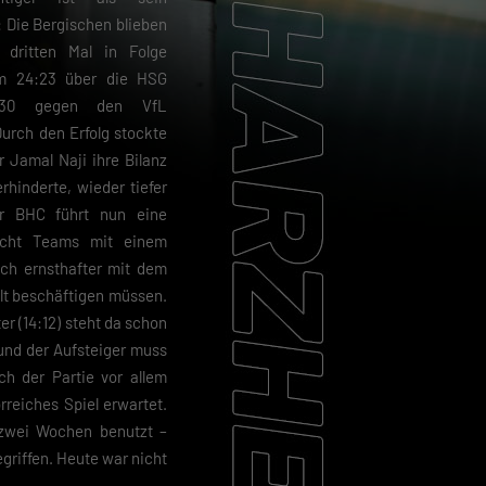
Die Bergischen blieben
dritten Mal in Folge
m 24:23 über die HSG
:30 gegen den VfL
rch den Erfolg stockte
 Jamal Naji ihre Bilanz
rhinderte, wieder tiefer
er BHC führt nun eine
acht Teams mit einem
ich ernsthafter mit dem
t beschäftigen müssen.
r (14:12) steht da schon
 und der Aufsteiger muss
h der Partie vor allem
orreiches Spiel erwartet.
 zwei Wochen benutzt –
griffen. Heute war nicht