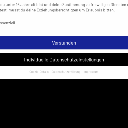
du unter 16 Jahre alt bist und deine Zustimmung zu freiwilligen Diensten
est, musst du deine Erziehungsberechtigten um Erlaubnis bitten.
schutzeinstellungen & Nutzungsbedingungen
ssenziell
Verstanden
Individuelle Datenschutzeinstellungen
Cookie-Details
Datenschutzerklärung
Impressum
Datenschutzeinstellungen
sondere verwenden wir den Dienst „GoogleAnalytics“ der Google Ireland
ed. Hier können personenbezogene Daten verarbeitet werden (z. B. IP-
sen). Informationen zu den Funktionen und Anbietern der verwendeten
es findest du unten unter „Cookie-Details“. Weitere Informationen über di
ndung deiner Daten findest du in unserer
Datenschutzerklärung
.
em Klick auf „Verstanden“ erklärst du dich mit der Verwendung der Cookies
rstanden. Wir bitten dich um Verständnis, dass du ohne Zustimmung zur