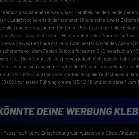
 Teams zunächst einen etwas wilden Handball, bei dem beide Seiten 
erik Ladefoged bereits in der sechsten Minute seine zweite Zeitstraf
efallen und die Hausherren führten mit 5:4. Erst in der Folge bekam
f die Partie. Zunächst behielt Hamm dabei seine Vorteile und war
Savvas Savvas (am Ende mit zehn Toren bester Werfer des Abends) im
ite scheiterte vor allem Fabian Gutbrod für seinen BHC mehrfach an A
osten (19.). Najis Team ließ sich hiervon jedoch nicht aus der Ruhe brin
Peter Johannesson und vorne hatten die Gäste in Tomas Babak den Ma
 mit drei Treffern und mehreren starken Anspielen entscheidend daran
10 (20.) zur ersten Führung drehte (23./12:11) und kurz darauf vom 13:
r Pause noch keine Entscheidung war, wussten die Gäste-Akteure nat