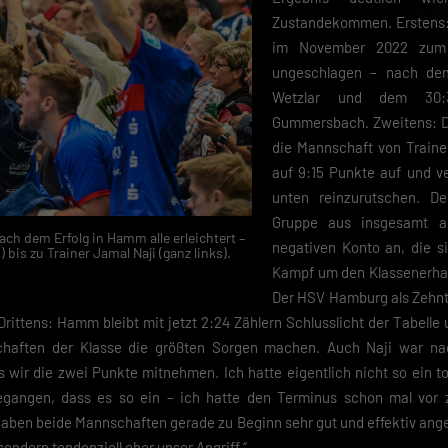
Zustandekommen. Erstens: 
im November 2022 zum 
ungeschlagen – nach de
Wetzlar und dem 30
Gummersbach. Zweitens: Du
die Mannschaft von Trainer
auf 9:15 Punkte auf und ve
unten reinzurutschen. D
Gruppe aus insgesamt 
h dem Erfolg in Hamm alle erleichtert –
negativen Konto an, die s
bis zu Trainer Jamal Naji (ganz links).
Kampf um den Klassenerhal
Der HSV Hamburg als Zehnte
Drittens: Hamm bleibt mit jetzt 2:24 Zählern Schlusslicht der Tabelle
schaften der Klasse die größten Sorgen machen. Auch Naji war nac
ass wir die zwei Punkte mitnehmen. Ich hatte eigentlich nicht so ein t
egangen, dass es so ein – ich hatte den Terminus schon mal vor
haben beide Mannschaften gerade zu Beginn sehr gut und effektiv ange
ondern tendenziell eher unser Angriff.“