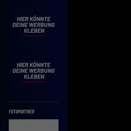
Cooki
Wenn 
möcht
Hier 
Einwi
lasse
Sp
Daten
Esse
Essen
Funkt
FOTOPARTNER