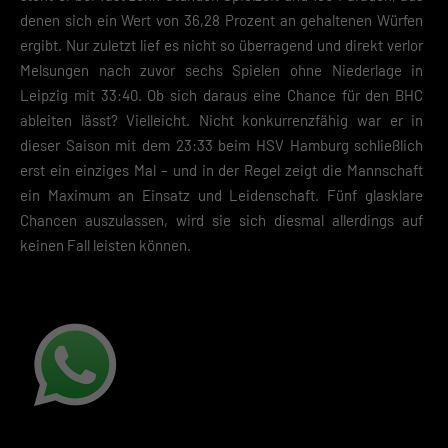
Zustimmung zur Cookie-Verwendung unser Angebot nicht nutzen kann
denen sich ein Wert von 36,28 Prozent an gehaltenen Würfen
ergibt. Nur zuletzt lief es nicht so überragend und direkt verlor
Wenn du unter 16 Jahre alt bist und deine Zustimmung zu freiwilligen
Diensten geben möchtest, musst du deine Erziehungsberechtigten um
Melsungen nach zuvor sechs Spielen ohne Niederlage in
Erlaubnis bitten.
Leipzig mit 33:40. Ob sich daraus eine Chance für den BHC
Hier finden Sie eine Übersicht über alle verwendeten Cookies. Sie kön
ableiten lässt? Vielleicht. Nicht konkurrenzfähig war er in
Ihre Einwilligung zu ganzen Kategorien geben oder sich weitere
dieser Saison mit dem 23:33 beim HSV Hamburg schließlich
Informationen anzeigen lassen und so nur bestimmte Cookies
auswählen.
erst ein einziges Mal – und in der Regel zeigt die Mannschaft
ein Maximum an Einsatz und Leidenschaft. Fünf glasklare
Speichern
Chancen auszulassen, wird sie sich diesmal allerdings auf
keinen Fall leisten können.
Zurück
Datenschutzeinstellungen
Essenziell (2)
Essenzielle Cookies ermöglichen grundlegende Funktionen und sind für die
einwandfreie Funktion der Website erforderlich.
Cookie-Informationen anzeigen
Datenschutzerklärung
Impres