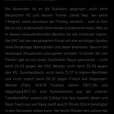
Der November ist an die Substanz gegangen, auch beim
Bergischen HC und dessen Trainer Jamal Naji, der seine
Tätigkeit sonst durchaus als Privileg versteht – weil er hier
Beruf und Leidenschaft miteinander kombinieren kann. Was es
in diesen herausfordernden Wochen für alle einfacher macht:
Der BHC hat den vergangenen Monat mit vier wichtigen Spielen
ohne Niederlage überstanden und dabei bewiesen, dass er mit
stressigen Situationen umzugehen versteht. In keiner der vier
Partien gab es nur einen Zentimeter Raum geschenkt – nicht
beim 24:23 gegen die HSG Wetzlar, nicht beim 30:30 gegen
den VfL Gummersbach, nicht beim 31:27 in Hamm-Westfalen
und nicht zuletzt beim 28:26 gegen Frisch Auf Göppingen.
Wetzlar (Platz 14/9:19 Punkte), Hamm (18/2:26) und
Göppingen(16/7:21) sind Kontrahenten aus der unteren
Tabellenhälfte, sodass die Erfolge hier fast doppelt zählen und
Najis Team nun von Rang zwölf aus (11:15) ein Stück beruhigter
in den Dezember sehen kann. Der letzte Monate des Jahres hat