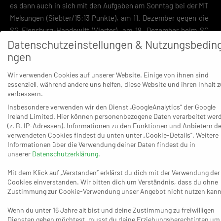
es dann auch in sich mit den Aufgaben am Sonntag bei der MT
Melsungen (Siebter/15:13 Punkte), am 11. Dezember gegen die
SG Flensburg-Handewitt (Vierter), am 18. Dezember beim SC
Datenschutzeinstellungen & Nutzungsbedin
DHfK Leipzig (Elfter) und am 27. Dezember beim TSV
ngen
Hannover-Burgdorf (Achter). Sicher ist mit dem Blick auf
dieses Programm, dass der BHC kein einziges Mal als Favorit
Wir verwenden Cookies auf unserer Website. Einige von ihnen sind
gilt.
essenziell, während andere uns helfen, diese Website und ihren Inhalt z
verbessern.
Naji hat derzeit – wie nahezu alle Kollegen – mit einigen
Insbesondere verwenden wir den Dienst „GoogleAnalytics“ der Google
Erkrankungen und Verletzungen zu tun. „Wir müssen da auf die
Ireland Limited. Hier können personenbezogene Daten verarbeitet wer
Belastungssteuerung achten“, sagt er. Ein Beispiel:
(z. B. IP-Adressen). Informationen zu den Funktionen und Anbietern de
verwendeten Cookies findest du unten unter „Cookie-Details“. Weitere
Linkshänder Djibril M’Bengue, am Anfang der Saison wegen
Informationen über die Verwendung deiner Daten findest du in
Trainings-Rückstands kaum eingesetzt, sollte sich Stück für
unserer
Datenschutzerklärung
.
Stück heranarbeiten (können). Seit aber Simen Schönnigsen
Mit dem Klick auf „Verstanden“ erklärst du dich mit der Verwendung der
vor einigen Wochen eine Verletzung am Wurfarm erlitt, steht
Cookies einverstanden. Wir bitten dich um Verständnis, dass du ohne
M’Bengue defensiv wie offensiv praktisch ohne Pause auf der
Zustimmung zur Cookie-Verwendung unser Angebot nicht nutzen kann
Platte – was in der Bundesliga so auf Dauer nicht funktionieren
kann. Ein anderes Beispiel: Gegen Göppingen stand Lukas
Wenn du unter 16 Jahre alt bist und deine Zustimmung zu freiwilligen
Diensten geben möchtest, musst du deine Erziehungsberechtigten um