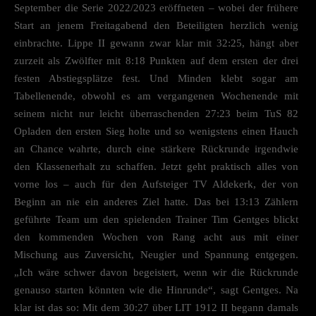
September die Serie 2022/2023 eröffneten – wobei der frühere
Start an jenem Freitagabend den Beteiligten herzlich wenig
einbrachte. Lippe II gewann zwar klar mit 32:25, hängt aber
zurzeit als Zwölfter mit 8:18 Punkten auf dem ersten der drei
festen Abstiegsplätze fest. Und Minden klebt sogar am
Tabellenende, obwohl es am vergangenen Wochenende mit
seinem nicht nur leicht überraschenden 27:23 beim TuS 82
Opladen den ersten Sieg holte und so wenigstens einen Hauch
an Chance wahrte, durch eine stärkere Rückrunde irgendwie
den Klassenerhalt zu schaffen. Jetzt geht praktisch alles von
vorne los – auch für den Aufsteiger TV Aldekerk, der von
Beginn an nie ein anderes Ziel hatte. Das bei 13:13 Zählern
geführte Team um den spielenden Trainer Tim Gentges blickt
den kommenden Wochen von Rang acht aus mit einer
Mischung aus Zuversicht, Neugier und Spannung entgegen.
„Ich wäre schwer davon begeistert, wenn wir die Rückrunde
genauso starten könnten wie die Hinrunde“, sagt Gentges. Na
klar ist das so: Mit dem 30:27 über LIT 1912 II begann damals