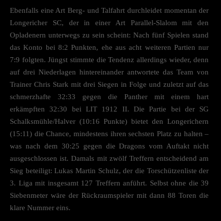
anzeigen lassen und so nur bestimmte Cookies auswählen.
Ebenfalls eine Art Berg- und Talfahrt durchleidet momentan der
Longericher SC, der in einer Art Parallel-Slalom mit den
Speichern
Opladenern unterwegs zu sein scheint: Nach fünf Spielen stand
Zurück
das Konto bei 8:2 Punkten, ehe aus acht weiteren Partien nur
Datenschutzeinstellungen
7:9 folgten. Jüngst stimmte die Tendenz allerdings wieder, denn
Essenziell (2)
auf drei Niederlagen hintereinander antwortete das Team von
Essenzielle Cookies ermöglichen grundlegende Funktionen und sind für die einwandfreie
Trainer Chris Stark mit drei Siegen in Folge und zuletzt auf das
Funktion der Website erforderlich.
schmerzhafte 32:33 gegen die Panther mit einem hart
Cookie-Informationen anzeigen
erkämpften 32:30 bei LIT 1912 II. Die Partie bei der SG
Datenschutzerklärung
Impres
Schalksmühle/Halver (10:16 Punkte) bietet den Longerichern
(15:11) die Chance, mindestens ihren sechsten Platz zu halten –
was nach dem 30:25 gegen die Dragons vom Auftakt nicht
ausgeschlossen ist. Damals mit zwölf Treffern entscheidend am
Sieg beteiligt: Lukas Martin Schulz, der die Torschützenliste der
3. Liga mit insgesamt 127 Treffern anführt. Selbst ohne die 39
Siebenmeter wäre der Rückraumspieler mit dann 88 Toren die
klare Nummer eins.