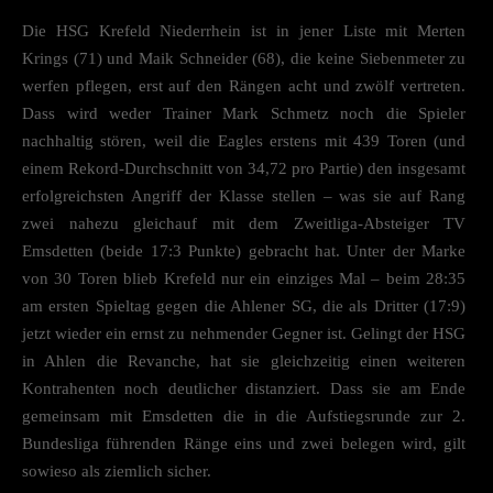
Die HSG Krefeld Niederrhein ist in jener Liste mit Merten
Krings (71) und Maik Schneider (68), die keine Siebenmeter zu
werfen pflegen, erst auf den Rängen acht und zwölf vertreten.
Dass wird weder Trainer Mark Schmetz noch die Spieler
nachhaltig stören, weil die Eagles erstens mit 439 Toren (und
einem Rekord-Durchschnitt von 34,72 pro Partie) den insgesamt
erfolgreichsten Angriff der Klasse stellen – was sie auf Rang
zwei nahezu gleichauf mit dem Zweitliga-Absteiger TV
Emsdetten (beide 17:3 Punkte) gebracht hat. Unter der Marke
von 30 Toren blieb Krefeld nur ein einziges Mal – beim 28:35
am ersten Spieltag gegen die Ahlener SG, die als Dritter (17:9)
jetzt wieder ein ernst zu nehmender Gegner ist. Gelingt der HSG
in Ahlen die Revanche, hat sie gleichzeitig einen weiteren
Kontrahenten noch deutlicher distanziert. Dass sie am Ende
gemeinsam mit Emsdetten die in die Aufstiegsrunde zur 2.
Bundesliga führenden Ränge eins und zwei belegen wird, gilt
sowieso als ziemlich sicher.