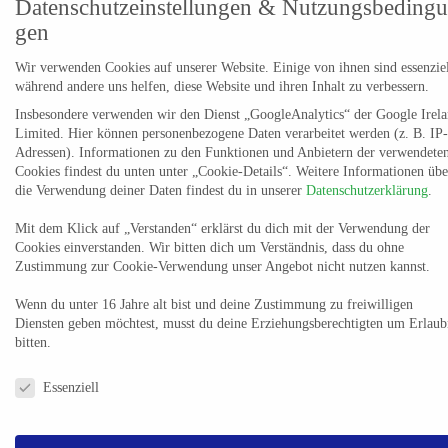
Datenschutzeinstellungen & Nutzungsbeding
Eine schwächere Phase macht zurzeit sicher auch der in den
gen
vergangenen Wochen von immer wieder neuen personellen
Problemen geplagte TuS 82 Opladen aus, der nach einem
Wir verwenden Cookies auf unserer Website. Einige von ihnen sind essenziel
gelungenen Start mit 8:2 Punkten aus fünf Spielen ohne
während andere uns helfen, diese Website und ihren Inhalt zu verbessern.
Niederlage sehr wechselhaft unterwegs ist: Niederlage, Sieg,
Insbesondere verwenden wir den Dienst „GoogleAnalytics“ der Google Irel
Limited. Hier können personenbezogene Daten verarbeitet werden (z. B. IP-
Niederlage, Sieg, Niederlage, Sieg, Unentschieden, Niederlage.
Adressen). Informationen zu den Funktionen und Anbietern der verwendete
Zuletzt verlor das Team von Trainer Fabrice Voigt sogar gegen
Cookies findest du unten unter „Cookie-Details“. Weitere Informationen übe
den Tabellenletzten TSV GWD Minden II mit 23:27 – was zur
die Verwendung deiner Daten findest du in unserer
Datenschutzerklärung
.
Unzeit kam, denn nun steht in der Bielerthalle das Derby gegen
Mit dem Klick auf „Verstanden“ erklärst du dich mit der Verwendung der
die seit einer gefühlten Ewigkeit sehr stabil wirkenden
Cookies einverstanden. Wir bitten dich um Verständnis, dass du ohne
Bergischen Panther auf dem Programm. Zwei Höhepunkte im
Zustimmung zur Cookie-Verwendung unser Angebot nicht nutzen kannst.
bisherigen Saisonverlauf waren die Spiele gegen die Top-Teams
Wenn du unter 16 Jahre alt bist und deine Zustimmung zu freiwilligen
Krefeld (33:33) und Emsdetten (30:34), ein anderer der 33:32-
Diensten geben möchtest, musst du deine Erziehungsberechtigten um Erlaub
Erfolg beim Longericher SC. In der Summe sind die mit zwei
bitten.
Niederlagen in die Saison gestarteten Panther auf Rang vier mit
Datenschutzeinstellungen & Nutzungsbedingungen
ihren 17:9 Zählern zusammen mit dem Dritten Ahlener SG
Essenziell
(ebenfalls 17:9) längst die Nummer eins hinter den
Aufstiegskandidaten – und die Mannschaft von Trainer Marcel