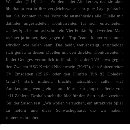
Westfalen (7:19). Das „Problem“ der Aldekerker, das sie aber
überhaupt erst in ihre vergleichsweise sehr gute Lage gebracht
hat: Sie konnten in der Vorrunde ausnahmslos alle Duelle mit
dahinter angesiedelten Konkurrenten für sich entscheiden.
„Jedes Spiel kann fast schon ein Vier-Punkte-Spiel werden. Man
rechnet ja immer, dass gegen die Top-Teams keiner von unten
wirklich was holen kann. Das heißt, wer absteigt, entscheidet
sich genau in diesen Duellen mit den direkten Konkurrenten“,
findet Gentges vermutlich treffend. Dass der TVA etwa gegen
den Zweiten HSG Krefeld Niederrhein (30:32), den Spitzenreiter
TV Emsdetten (25:26) oder den Fünften TuS 82 Opladen
(27:27) stark mithielt, brachte tatsächlich außer viel
Anerkennung wenig ein – und führte zur jüngsten Serie von
1:11 Zählern. Deshalb steht die Idee für den Start in den zweiten
Teil der Saison fest: „Wir wollen versuchen, ein attraktives Spiel
zu liefern und diese Schwächephase, die wir haben,
runterzuschrauben.“