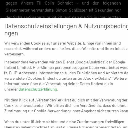
gegen Ahlens Til Colin Schmidt – und den folgenden
Siebenmeter verwandelte Simon Schlösser elf Sekunden vor
der Schluss-Sirene zum 29:28, auf den die SG in ihrer letzten
Datenschutzeinstellungen & Nutzungsbedin
Auszeit keine wirksames Gegenmittel mehr herausarbeiten
ngen
konnte. Die Panther festigen durch den hart erkämpften Erfolg
mit nun 25:11 Zählern den dritten Rang hinter dem TV
Wir verwenden Cookies auf unserer Website. Einige von ihnen sind
Emsdetten (31:3) und der HSG Krefeld Niederrhein (27:5).
essenziell, während andere uns helfen, diese Website und ihren Inhalt z
verbessern.
Mit dem 4:1 (8.), 6:3 (11.) oder 8:5 (12.) erwischte Mutz‘
Insbesondere verwenden wir den Dienst „GoogleAnalytics“ der Google
Mannschaft den besseren Start – und weiter als jene drei Tore
Ireland Limited. Hier können personenbezogene Daten verarbeitet wer
konnte sich fortan keiner der beiden Kontrahenten mehr
(z. B. IP-Adressen). Informationen zu den Funktionen und Anbietern de
verwendeten Cookies findest du unten unter „Cookie-Details“. Weitere
absetzen. Ahlen glich zum 9:9 (17.) aus und übernahm beim 10:9
Informationen über die Verwendung deiner Daten findest du in
(18.) erstmals die Führung. Die Panther kamen dafür nach dem
unserer
Datenschutzerklärung
.
10:12 (21.) und 13:15 (27.) wieder zurück, sodass beim 15:16 (30.)
Mit dem Klick auf „Verstanden“ erklärst du dich mit der Verwendung der
am Ende der ersten Halbzeit weiter alles offen war. Die
Cookies einverstanden. Wir bitten dich um Verständnis, dass du ohne
Achterbahnfahrt setzte sich anschließend im zweiten
Zustimmung zur Cookie-Verwendung unser Angebot nicht nutzen kann
Durchgang fort – 17:16 (34.), 17:18 (36.), 19:19 (38.), 20:22 (45.),
23:23 (49.), 25:24 (52.), 26:26 (54.). Der Ausgleich der Ahlener
Wenn du unter 16 Jahre alt bist und deine Zustimmung zu freiwilligen
Diensten geben möchtest, musst du deine Erziehungsberechtigten um