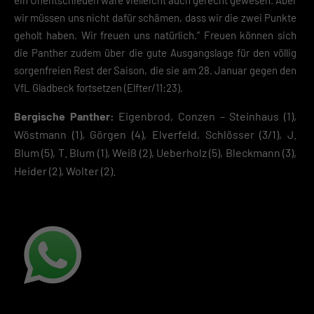
ein Unentschieden wäre vielleicht auch gerecht gewesen. Aber
Zustimmung zur Cookie-Verwendung unser Angebot nicht nutzen kann
wir müssen uns nicht dafür schämen, dass wir die zwei Punkte
Wenn du unter 16 Jahre alt bist und deine Zustimmung zu freiwilligen
geholt haben. Wir freuen uns natürlich.“ Freuen können sich
Diensten geben möchtest, musst du deine Erziehungsberechtigten um
die Panther zudem über die gute Ausgangslage für den völlig
Erlaubnis bitten.
sorgenfreien Rest der Saison, die sie am 28. Januar gegen den
Hier finden Sie eine Übersicht über alle verwendeten Cookies. Sie kön
VfL Gladbeck fortsetzen (Elfter/11:23).
Ihre Einwilligung zu ganzen Kategorien geben oder sich weitere
Informationen anzeigen lassen und so nur bestimmte Cookies
auswählen.
Bergische Panther:
Eigenbrod, Conzen – Steinhaus (1),
Wöstmann (1), Görgen (4), Elverfeld, Schlösser (3/1), J.
Speichern
Blum (5), T. Blum (1), Weiß (2), Ueberholz (5), Bleckmann (3),
Heider (2), Wolter (2).
Zurück
Datenschutzeinstellungen
Essenziell (2)
Essenzielle Cookies ermöglichen grundlegende Funktionen und sind für die
einwandfreie Funktion der Website erforderlich.
Cookie-Informationen anzeigen
Datenschutzerklärung
Impres