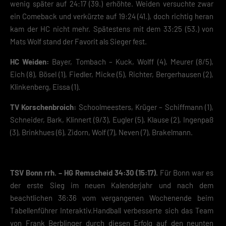
wenig später auf 24:17 (39.) erhöhte. Weiden versuchte zwar
ein Comeback und verkürzte auf 19:24 (41.), doch richtig heran
kam der HC nicht mehr. Spätestens mit dem 33:25 (53.) von
Mats Wolf stand der Favorit als Sieger fest.
HC Weiden:
Bayer, Tombach – Kuck, Wolff (4), Meurer (8/5),
Eich (8), Bösel (1), Fiedler, Micke (5), Richter, Bergerhausen (2),
Klinkenberg, Eissa (1).
TV Korschenbroich:
Schoolmeesters, Krüger – Schiffmann (1),
Schneider, Bark, Klinnert (9/3), Eugler (5), Klause (2), Ingenpaß
(3), Brinkhues (6), Zidorn, Wolf (7), Neven (7), Brakelmann.
TSV Bonn rrh. – HG Remscheid 34:30 (15:17).
Für Bonn war es
der erste Sieg im neuen Kalenderjahr und nach dem
beachtlichen 36:36 vom vergangenen Wochenende beim
Tabellenführer Interaktiv.Handball verbesserte sich das Team
von Frank Berblinger durch diesen Erfolg auf den neunten