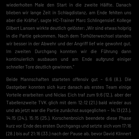
wiederholten Male den Start in die zweite Hälfte. Danach
blieben wir lange Zeit in Schlagdistanz, am Ende fehlten uns
aber die Kräfte“, sagte HC-Trainer Marc Schlingensief. Kollege
Gilbert Lansen wirkte deutlich gelöster: „Wir sind etwas holprig
in die Partie gekommen. Nach dem Torhüterwechsel standen
wir besser in der Abwehr und der Angriff lief wie gewohnt gut.
Im zweiten Durchgang konnten wir die Führung dann
kontinuierlich ausbauen und am Ende aufgrund einiger
schneller Tore deutlich gewinnen.“
Beide Mannschaften starteten offensiv gut – 6:6 (8.). Die
Gastgeber konnten sich kurz danach als erstes Team einige
Vorteile erarbeiten und Niclas Eich traf zum 9:6 (12.), aber der
Tabellenzweite TVK glich mit dem 12:12 (21.) bald wieder aus
und ab jetzt war die Partie zunächst ausgeglichen – 14:13 (23.),
14:15 (24.), 15:15 (25.). Korschenbroich beendete diese Phase
kurz vor Ende des ersten Durchgangs und setzte sich vom 17:16
(28.) bis auf 21:16 (33.) nach der Pause ab, bevor David Klinnert