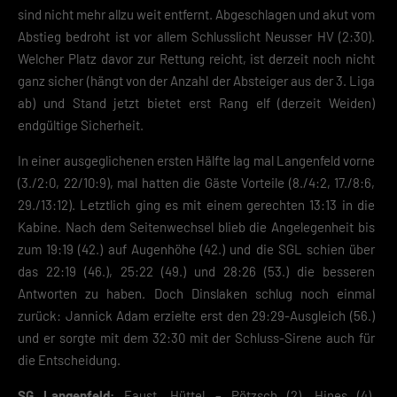
sind nicht mehr allzu weit entfernt. Abgeschlagen und akut vom
Abstieg bedroht ist vor allem Schlusslicht Neusser HV (2:30).
Welcher Platz davor zur Rettung reicht, ist derzeit noch nicht
ganz sicher (hängt von der Anzahl der Absteiger aus der 3. Liga
ab) und Stand jetzt bietet erst Rang elf (derzeit Weiden)
endgültige Sicherheit.
In einer ausgeglichenen ersten Hälfte lag mal Langenfeld vorne
(3./2:0, 22/10:9), mal hatten die Gäste Vorteile (8./4:2, 17./8:6,
29./13:12). Letztlich ging es mit einem gerechten 13:13 in die
Kabine. Nach dem Seitenwechsel blieb die Angelegenheit bis
zum 19:19 (42.) auf Augenhöhe (42.) und die SGL schien über
das 22:19 (46.), 25:22 (49.) und 28:26 (53.) die besseren
Antworten zu haben. Doch Dinslaken schlug noch einmal
zurück: Jannick Adam erzielte erst den 29:29-Ausgleich (56.)
und er sorgte mit dem 32:30 mit der Schluss-Sirene auch für
die Entscheidung.
SG Langenfeld:
Faust, Hüttel – Pötzsch (2), Hines (4),