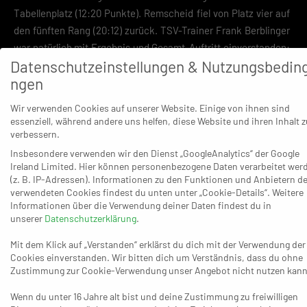
Tabellenplatz (12:20 Punkte). Remscheid fiel von Platz vier auf
den fünften Rang (20:12) zurück. TSV-Trainer Frank Berblinger
war natürlich mit Ergebnis und Gesamt-Auftritt einverstanden:
Datenschutzeinstellungen & Nutzungsbedin
„Es war ein sehr gutes Spiel von meiner Mannschaft. In der
ngen
Anfangsphase waren wir zu passiv in der Abwehr, haben dann
aber mit Beginn der zweiten Halbzeit den Bock umgestoßen.
Wir verwenden Cookies auf unserer Website. Einige von ihnen sind
Die taktischen Maßnahmen wurden zudem super umgesetzt.
essenziell, während andere uns helfen, diese Website und ihren Inhalt z
Ab der 15. Minute haben wir mit dem siebten Feldspieler agiert,
verbessern.
da wir wussten, dass Remscheid eine defensive 6:0-Deckung
Insbesondere verwenden wir den Dienst „GoogleAnalytics“ der Google
Ireland Limited. Hier können personenbezogene Daten verarbeitet wer
spielen würde. Dadurch haben wir uns viele Chancen
(z. B. IP-Adressen). Informationen zu den Funktionen und Anbietern de
erarbeitetet und die Wurfeffektivität war in der zweiten
verwendeten Cookies findest du unten unter „Cookie-Details“. Weitere
Halbzeit ebenfalls sehr gut. Mein Team hat super gefightet und
Informationen über die Verwendung deiner Daten findest du in
unserer
Datenschutzerklärung
.
sich zwei eminent wichtige Punkte erkämpft.“
Mit dem Klick auf „Verstanden“ erklärst du dich mit der Verwendung der
Remscheid konnte sich schnell etwas absetzen – 7:4 (10.). Bonn
Cookies einverstanden. Wir bitten dich um Verständnis, dass du ohne
kam aber übers 11:11 (23.) und 12:11 (24.) zurück und beide
Zustimmung zur Cookie-Verwendung unser Angebot nicht nutzen kann
Teams begneten sich fortan auf Augenhöhe – 13:12 (26.), 14:14
Wenn du unter 16 Jahre alt bist und deine Zustimmung zu freiwilligen
(28.), 15:16 (29.), 18:18 (35.). Danach vollendete Luca Bohrmann