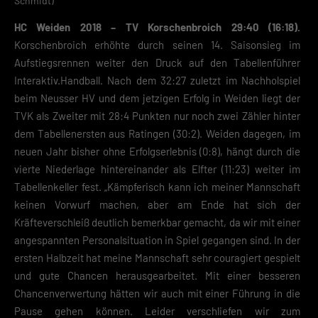
Schmidt)
HC Weiden 2018 – TV Korschenbroich 29:40 (16:18).
Korschenbroich erhöhte durch seinen 14. Saisonsieg im
Aufstiegsrennen weiter den Druck auf den Tabellenführer
Interaktiv.Handball. Nach dem 32:27 zuletzt im Nachholspiel
beim Neusser HV und dem jetzigen Erfolg in Weiden liegt der
TVK als Zweiter mit 28:4 Punkten nur noch zwei Zähler hinter
dem Tabellenersten aus Ratingen (30:2). Weiden dagegen, im
neuen Jahr bisher ohne Erfolgserlebnis (0:8), hängt durch die
vierte Niederlage hintereinander als Elfter (11:23) weiter im
Tabellenkeller fest. „Kämpferisch kann ich meiner Mannschaft
keinen Vorwurf machen, aber am Ende hat sich der
Kräfteverschleiß deutlich bemerkbar gemacht, da wir mit einer
angespannten Personalsituation in Spiel gegangen sind. In der
ersten Halbzeit hat meine Mannschaft sehr couragiert gespielt
und gute Chancen herausgearbeitet. Mit einer besseren
Chancenverwertung hätten wir auch mit einer Führung in die
Pause gehen können. Leider verschliefen wir zum