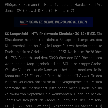
Pflüger, Hinkelmann (1), Hertz (1), Luciano, Handschke (9/4),
Zustimmung zur Cookie-Verwendung unser Angebot nicht nutzen kann
Jansen (2/1), Grewel (1), Rath (3), Hermann (2).
Wenn du unter 16 Jahre alt bist und deine Zustimmung zu freiwilligen
Diensten geben möchtest, musst du deine Erziehungsberechtigten um
Erlaubnis bitten.
Hier finden Sie eine Übersicht über alle verwendeten Cookies. Sie kön
Ihre Einwilligung zu ganzen Kategorien geben oder sich weitere
SG Langenfeld – MTV Rheinwacht Dinslaken 30:32 (13:13).
Die
Informationen anzeigen lassen und so nur bestimmte Cookies
Dinslakener machen die nächste Ansage im Kampf um den
auswählen.
Klassenerhalt und der Sieg in Langenfeld war bereits der dritte
Speichern
Erfolg im dritten Spiel des Jahres 2023. Nach dem 29:28 über
die TSV Bonn rrh. und dem 30:29 über den OSC Rheinhausen
Zurück
war auch die Angelegenheit bei der SGL eine knappe Sache.
Datenschutzeinstellungen
Weil die Gäste erneut die Nase vorne behielten, stockten sie ihr
Essenziell (2)
Konto auf 9:23 Zähler auf. Damit bleibt der MTV zwar für den
Essenzielle Cookies ermöglichen grundlegende Funktionen und sind für die
Moment Vorletzter, aber allein in den vergangenen drei Partien
einwandfreie Funktion der Website erforderlich.
sammelte die Mannschaft jetzt schon mehr Punkte als im
Cookie-Informationen anzeigen
Zeitraum von September bis Weihnachten. Dinslaken hat die
Datenschutzerklärung
Impres
Teams vor sich plötzlich wieder in Sichtweite: Der Bergische
HC II (10:22), der HC Weiden (11:23) oder der BTB Aachen (11:17)