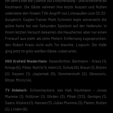
vor dem Ende die Chance zur Entscheidung – und scheiterte an
Keutmann. Die Gäste nahmen ihre letzte Auszeit und Rutten
vollendete den finalen TVA-Angriff von Linksaußen zum 32:32-
Ausgleich. Eagles-Trainer Mark Schmetz legte seinerseits die
grüne Karte bei vier Sekunden Spielzeit auf der Hallenuhr. In
ihrem letzten Versuch bekamen die Hausherren aber nur einen
Freiwurf aus mehr als zehn Metern Entfernung zugesprochen,
den Robert Krass nicht aufs Tor brachte. Logisch: Die Halle
ging jetzt im grün-weißen Gäste-Jubel unter.
HSG Krefeld Niederrhein:
Hasenforther, Bartmann – Krass (1),
Krings (5), Pöter, Noll (4/1), Hahn (1), Schulz (6), Braun (1), Brüren
(2), Kaysen (1), Jagieniak (5), Dommermuth (2), Obranovic,
Bitzel, Mircic (4).
TV Aldekerk:
Schoemackers, van Hall, Keutmann – Jonas
Mumme (1), Grützner (1), Görden (3), Plhak (7/3), Gentges (1),
Saars, Küsters (1), Hansen (7), Julian Mumme (3), Platen, Rutten
(2), Linden (6).