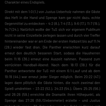
Charakter eines Endspiels.
Direkt mit dem 1:0 (1.) von Justus Ueberholz nahmen die Gäste
das Heft in die Hand und Spenge kam gar nicht dazu, echte
Gegenmittel zu entdecken – 4:2 (8.), 7:4 (13.), 9:6 (17.), 11:7 (19.),
14:7 (24.). Natürlich wollte der TuS sich vor eigenem Publikum
nicht in seine Einzelteile zerlegen lassen und durch vier Treffer
hintereinander war er am Ende der ersten Halbzeit bis auf 11:14
(28.) wieder fast dran. Die Panther erwischten kurz darauf
erneut den deutlich besseren Start, sodass die Hausherren
beim 11:16 (36.) erneut eine Auszeit nahmen. Passend zum
verrückten Handball-Abend: Nach dem 18:13 (38.) für die
Panther antwortete der TuS mit einem 6:1-Lauf und ab dem
19:19 (44.) war erneut jeder Sieger möglich. Beim 20:22 (47.)
lagen dann plötzlich die Gäste hinten, die noch zweimal den
Spieß umdrehten – 23:22 (52.), 24:23 (54.). Übers 25:25 (56.)
und 26:26 (59.) erreichte die Dramatik ihren Höhepunkt, als
Spenge das 27:26 (59./Siebenmeter) erzielte – und Justus