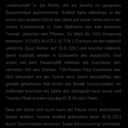
Leidenschaft in die Partie, die sie bereits im gesamten
Saisonverlauf auszeichnete. Krefeld hatte allerdings in der
einen oder anderen Szene das Glück auf seiner Seite und in der
ersten Viertelstunde in Sven Bartmann den klar besseren
Torwart zwischen den Pfosten. So blieb der HSG-Vorsprung
konstant – 6:2 (10.), 8:4 (13.), 12:7 (19.). Erst kurz vor der Halbzeit
verkürzte Sjuul Rutten auf 10:12 (26.) und brachte Aldekerk
damit erstmals wieder in Sichtweite des Ausgleichs. Und
schon mit dem Pausenpfiff erlebten die Zuschauer den
nächsten Akt des Dramas: TVA-Keeper Paul Keutmann war
fünf Sekunden vor der Sirene noch damit beschäftigt, den
gerade gehaltenen Ball hinter der Bande hervorzuholen. Im
Volltempo brachten die Gäste das Spielgerät nach vorne und
Thomas Plhak erzielte hier das 13:15 für sein Team.
Dass die Gäste sich auch nach der Pause nicht abschütteln
lassen wollten, musste Krefeld spätestens beim 16:15 (33.)
durch David Hansen einsehen. Sogar die kurzzeitige Unterzahl,