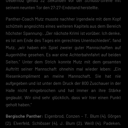
Ueberholz genau 32 Sekunden vor der Schluss-Sirene mit
seinem neunten Tor den 27:27-Endstand herstellte.
Panther-Coach Mutz musste nachher irgendwie mit dem Kopf
schütteln angesichts eines weiteren Kapitels aus dem Bereich
höchster Spannung:. „Der nächste Krimi ist vorüber. Ich denke,
es ist am Ende des Tages ein gerechtes Unentschieden“, fand
Mutz, „wir haben ein Spiel zweier guter Mannschaften auf
Augenhöhe gesehen. Es war eine Achterbahnfahrt auf beiden
Seiten.“ Unter dem Strich konnte Mutz mit dem gesamten
Auftritt seiner Mannschaft ohnehin mal wieder leben: „Ein
Riesenkompliment an meine Mannschaft. Sie hat nie
aufgegeben und ist unter dem Druck der 800 Zuschauer in der
Halle nicht eingebrochen und hat immer an ihre Stärke
geglaubt. Wir sind sehr glücklich, dass wir hier einen Punkt
geholt haben.“
Bergische Panther:
Eigenbrod, Conzen – T. Blum (4), Görgen
(2), Elverfeld, Schlösser (4), J. Blum (2), Weiß (4), Padeken,