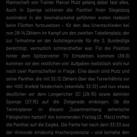
Mannschaft von Trainer Marcel Mutz gelang dabei fast alles.
Auch in Spenge schienen die Panther ihren Siegeszug
zumindest in der beeindruckend geführten ersten Halbzeit
beim Fünften fortzusetzen – für den das Unentschieden bei
nun 28:14 Zählern im Kampf um den zweiten Tabellenplatz, der
zur Teilnahme an der Aufstiegsrunde für die 2. Bundesliga
berechtigt, vermutlich schmerzhafter war. Für die Position
hinter dem Spitzenreiter TV Emsdetten kommen (39:3)
kommen vor den restlichen vier Aufgaben realistisch wohl nur
noch zwei Mannschaften in Frage; Eine davon sind Mutz und
seine Panther, die mit 32:12 Zählern über das Torverhältnis vor
der HSG Krefeld Niederrhein (ebenfalls 32:12) und nun etwas
deutlicher vor dem Longericher SC (29:15) sowie dahinter
Spenge (27:15) auf die Zielgerade einbiegen. Ob die
Terminplaner in diesem Zusammenhang seherische
Fähigkeiten hatten? Am kommenden Freitag (3. März) treffen
die Panther auf die Eagles. Die Partie hat nach dem 33:33 aus
der Hinrunde eindeutig Kracherpotenzial – und beinahe den