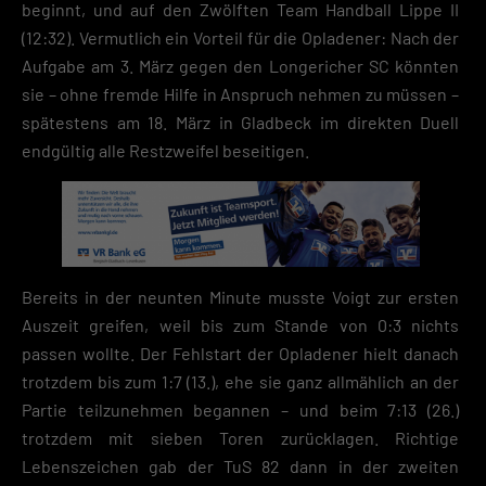
beginnt, und auf den Zwölften Team Handball Lippe II
verwendeten Cookies findest du unten unter „Cookie-Details“. Weitere
Informationen über die Verwendung deiner Daten findest du in
(12:32). Vermutlich ein Vorteil für die Opladener: Nach der
unserer
Datenschutzerklärung
.
Aufgabe am 3. März gegen den Longericher SC könnten
sie – ohne fremde Hilfe in Anspruch nehmen zu müssen –
Mit dem Klick auf „Verstanden“ erklärst du dich mit der Verwendung der
Cookies einverstanden. Wir bitten dich um Verständnis, dass du ohne
spätestens am 18. März in Gladbeck im direkten Duell
Zustimmung zur Cookie-Verwendung unser Angebot nicht nutzen kann
endgültig alle Restzweifel beseitigen.
Wenn du unter 16 Jahre alt bist und deine Zustimmung zu freiwilligen
Diensten geben möchtest, musst du deine Erziehungsberechtigten um
Erlaubnis bitten.
Hier finden Sie eine Übersicht über alle verwendeten Cookies. Sie kön
Ihre Einwilligung zu ganzen Kategorien geben oder sich weitere
Informationen anzeigen lassen und so nur bestimmte Cookies
Bereits in der neunten Minute musste Voigt zur ersten
auswählen.
Auszeit greifen, weil bis zum Stande von 0:3 nichts
Speichern
passen wollte. Der Fehlstart der Opladener hielt danach
trotzdem bis zum 1:7 (13.), ehe sie ganz allmählich an der
Zurück
Partie teilzunehmen begannen – und beim 7:13 (26.)
Datenschutzeinstellungen
trotzdem mit sieben Toren zurücklagen. Richtige
Essenziell (2)
Lebenszeichen gab der TuS 82 dann in der zweiten
Essenzielle Cookies ermöglichen grundlegende Funktionen und sind für die