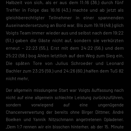
Halbzeit von sich, als er aus dem 11:16 (36.) durch fünf
einwandfreie Funktion der Website erforderlich.
Treffer in Folge das 16:16 (43.) machte und ab jetzt als
Cookie-Informationen anzeigen
gleichberechtigter Teilnehmer in einer spannenden
Datenschutzerklärung
Impres
Auseinandersetzung an Bord war. Bis zum 19:19 (48.) glich
Voigts Team immer wieder aus und selbst nach dem 19:22
(51.) gaben die Gäste nicht auf, sondern sie verkürzten
erneut – 22:23 (55.). Erst mit dem 24:22 (56.) und dem
25:22 (58.) bog Ahlen letztlich auf den Weg zum Sieg ein.
Die späten Tore von Julius Schroeder und Leonard
Bachler zum 23:25 (59.) und 24:26 (60.) halfen dem TuS 82
nicht mehr.
Der allgemein misslungene Start war Voigts Auffassung nach
nicht auf eine allgemein schlechte Leistung zurückzuführen,
sondern vorwiegend auf eine ungenügende
Chancenverwertung der bereits ohne Birger Dittmer, André
Boelken und Yannik Nitzschmann angetretenen Opladener.
„Dem 1:7 rennen wir ein bisschen hinterher, ab der 15. Minute