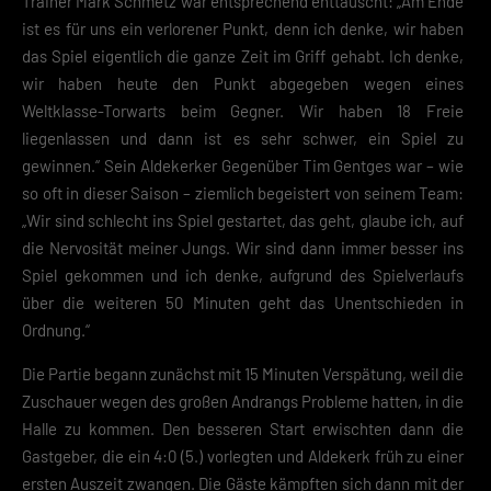
Trainer Mark Schmetz war entsprechend enttäuscht: „Am Ende
ist es für uns ein verlorener Punkt, denn ich denke, wir haben
das Spiel eigentlich die ganze Zeit im Griff gehabt. Ich denke,
wir haben heute den Punkt abgegeben wegen eines
Weltklasse-Torwarts beim Gegner. Wir haben 18 Freie
liegenlassen und dann ist es sehr schwer, ein Spiel zu
gewinnen.“ Sein Aldekerker Gegenüber Tim Gentges war – wie
so oft in dieser Saison – ziemlich begeistert von seinem Team:
„Wir sind schlecht ins Spiel gestartet, das geht, glaube ich, auf
die Nervosität meiner Jungs. Wir sind dann immer besser ins
Spiel gekommen und ich denke, aufgrund des Spielverlaufs
über die weiteren 50 Minuten geht das Unentschieden in
Ordnung.“
Die Partie begann zunächst mit 15 Minuten Verspätung, weil die
Zuschauer wegen des großen Andrangs Probleme hatten, in die
Halle zu kommen. Den besseren Start erwischten dann die
Gastgeber, die ein 4:0 (5.) vorlegten und Aldekerk früh zu einer
ersten Auszeit zwangen. Die Gäste kämpften sich dann mit der