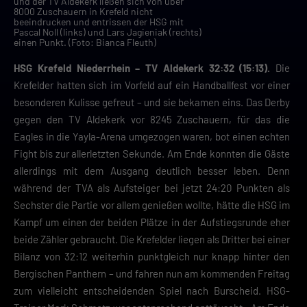
und der TV Aldekerk ließen sich von über
8000 Zuschauern in Krefeld nicht
beeindrucken und entrissen der HSG mit
Pascal Noll (links) und Lars Jagieniak (rechts)
einen Punkt. (Foto: Bianca Fleuth)
HSG Krefeld Niederrhein – TV Aldekerk 32:32 (15:13).
Die
Krefelder hatten sich im Vorfeld auf ein Handballfest vor einer
besonderen Kulisse gefreut – und sie bekamen eins. Das Derby
gegen den TV Aldekerk vor 8245 Zuschauern, für das die
Eagles in die Yayla-Arena umgezogen waren, bot einen echten
Fight bis zur allerletzten Sekunde. Am Ende konnten die Gäste
allerdings mit dem Ausgang deutlich besser leben. Denn
während der TVA als Aufsteiger bei jetzt 24:20 Punkten als
Sechster die Partie vor allem genießen wollte, hätte die HSG im
Kampf um einen der beiden Plätze in der Aufstiegsrunde eher
beide Zähler gebraucht. Die Krefelder liegen als Dritter bei einer
Bilanz von 32:12 weiterhin punktgleich nur knapp hinter den
Bergischen Panthern – und fahren nun am kommenden Freitag
zum vielleicht entscheidenden Spiel nach Burscheid. HSG-