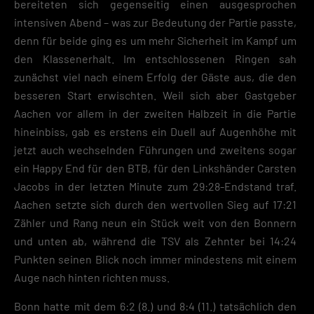
bereiteten sich gegenseitig einen ausgesprochen
Zurück
intensiven Abend – was zur Bedeutung der Partie passte,
Datenschutzeinstellungen
denn für beide ging es um mehr Sicherheit im Kampf um
Essenziell (2)
den Klassenerhalt. Im entschlossenen Ringen sah
Essenzielle Cookies ermöglichen grundlegende Funktionen und sind für die
zunächst viel nach einem Erfolg der Gäste aus, die den
einwandfreie Funktion der Website erforderlich.
besseren Start erwischten. Weil sich aber Gastgeber
Cookie-Informationen anzeigen
Aachen vor allem in der zweiten Halbzeit in die Partie
Datenschutzerklärung
Impres
hineinbiss, gab es erstens ein Duell auf Augenhöhe mit
jetzt auch wechselnden Führungen und zweitens sogar
ein Happy End für den BTB, für den Linkshänder Carsten
Jacobs in der letzten Minute zum 29:28-Endstand traf.
Aachen setzte sich durch den wertvollen Sieg auf 17:21
Zähler und Rang neun ein Stück weit von den Bonnern
und unten ab, während die TSV als Zehnter bei 14:24
Punkten seinen Blick noch immer mindestens mit einem
Auge nach hinten richten muss.
Bonn hatte mit dem 6:2 (8.) und 8:4 (11.) tatsächlich den