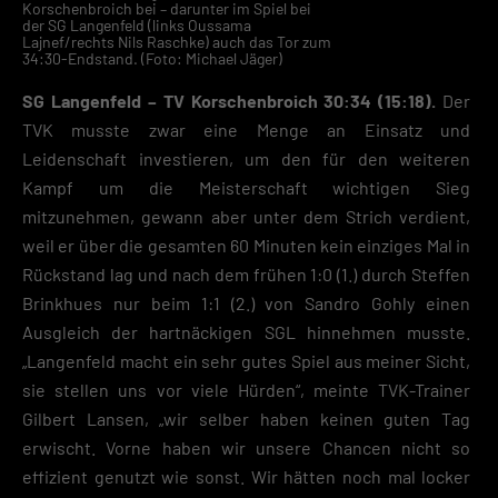
Korschenbroich bei – darunter im Spiel bei
der SG Langenfeld (links Oussama
Lajnef/rechts Nils Raschke) auch das Tor zum
34:30-Endstand. (Foto: Michael Jäger)
SG Langenfeld – TV Korschenbroich 30:34 (15:18).
Der
TVK musste zwar eine Menge an Einsatz und
Leidenschaft investieren, um den für den weiteren
Kampf um die Meisterschaft wichtigen Sieg
mitzunehmen, gewann aber unter dem Strich verdient,
weil er über die gesamten 60 Minuten kein einziges Mal in
Rückstand lag und nach dem frühen 1:0 (1.) durch Steffen
Brinkhues nur beim 1:1 (2.) von Sandro Gohly einen
Ausgleich der hartnäckigen SGL hinnehmen musste.
„Langenfeld macht ein sehr gutes Spiel aus meiner Sicht,
sie stellen uns vor viele Hürden“, meinte TVK-Trainer
Gilbert Lansen, „wir selber haben keinen guten Tag
erwischt. Vorne haben wir unsere Chancen nicht so
effizient genutzt wie sonst. Wir hätten noch mal locker