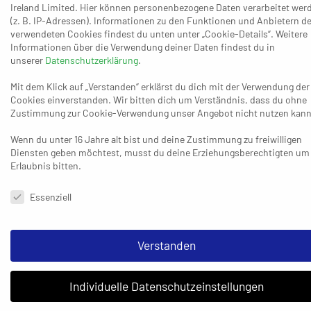
(49.) und 25:19 (51.) von Niklas Funke und Lennart Niehaus,
Ireland Limited. Hier können personenbezogene Daten verarbeitet wer
(z. B. IP-Adressen). Informationen zu den Funktionen und Anbietern de
nach denen sich die HSG sogar das 2:4 für die restlichen
verwendeten Cookies findest du unten unter „Cookie-Details“. Weitere
neun Minuten erlauben konnte, ohne irgendwie in Gefahr
Informationen über die Verwendung deiner Daten findest du in
zu geraten.
unserer
Datenschutzerklärung
.
NHV-Trainer Fanenbruck ging durchaus kritisch mit dem
Mit dem Klick auf „Verstanden“ erklärst du dich mit der Verwendung der
Cookies einverstanden. Wir bitten dich um Verständnis, dass du ohne
Ergebnis um: „Es ist das eingetreten, wovor ich gewarnt
Zustimmung zur Cookie-Verwendung unser Angebot nicht nutzen kann
habe – dass wir es vermeiden müssen, viele Fehler zu
Wenn du unter 16 Jahre alt bist und deine Zustimmung zu freiwilligen
machen, weil Refrath die Qualität hat, so etwas zu
Diensten geben möchtest, musst du deine Erziehungsberechtigten um
bestrafen. Wir haben eine Wurfquote von 51 Prozent und
Erlaubnis bitten.
insgesamt 22 Ballverluste. Das ist einfach viel zu viel. Das
Datenschutzeinstellungen & Nutzungsbedingungen
ist schade, weil wir in der ersten Halbzeit wahnsinnig gut
Essenziell
verteidigt haben.“ Was ihm später überhaupt nicht gefiel,
war der Auftritt in der Phase nach der Pause, als den
Verstanden
Neussern der Abend entglitt. „In der zweiten Halbzeit
wird es von der Wurfquote noch schlechter“, fand
Individuelle Datenschutzeinstellungen
Fanenbruck, „dass die Jungs dann auf der Platte den Kopf
hängen lassen, hat mir überhaupt nicht geschmeckt, weil