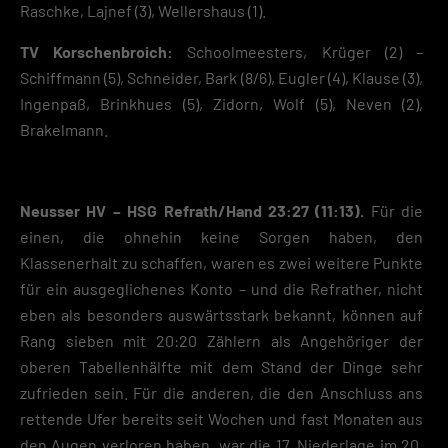
Raschke, Lajnef (3), Wellershaus (1).
TV Korschenbroich:
Schoolmeesters, Krüger (2) –
Schiffmann (5), Schneider, Bark (8/6), Eugler (4), Klause (3),
Ingenpaß, Brinkhues (5), Zidorn, Wolf (5), Neven (2),
Brakelmann.
Neusser HV – HSG Refrath/Hand 23:27 (11:13).
Für die
einen, die ohnehin keine Sorgen haben, den
Klassenerhalt zu schaffen, waren es zwei weitere Punkte
für ein ausgeglichenes Konto – und die Refrather, nicht
eben als besonders auswärtsstark bekannt, können auf
Rang sieben mit 20:20 Zählern als Angehöriger der
oberen Tabellenhälfte mit dem Stand der Dinge sehr
zufrieden sein. Für die anderen, die den Anschluss ans
rettende Ufer bereits seit Wochen und fast Monaten aus
den Augen verloren haben, war die 17. Niederlage im 20.