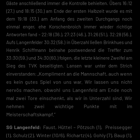
Gäste anschließend immer die Kontrolle behielten. Übers 16:12
(27.) und 18:15 (30.) am Ende der ersten Halbzeit wurde es mit
dem 19:18 (33.) am Anfang des zweiten Durchgangs noch
einmal enger, ehe Korschenbroich immer wieder richtige
Antworten fand – 22:18 (36.), 27:23 (46.), 31:26 (51.), 32:28 (56.).
Aufs Langenfelder 30:32 (58.) in Überzahl ließen Brinkhues und
Henrik Schiffmann beinahe postwendend die Treffer zum
33:30 (59.) und 34:30 (60.) folgen, die letzte kleinere Zweifel am
Sieg des TVK beseitigten. Lansen war unter dem Strich
Kompliment an die Mannschaft, auch wenn
einverstanden: „
es kein gutes Spiel von uns war. Wir lassen uns nicht
nervös machen, obwohl uns Langenfeld am Ende noch
mal zwei Tore einschenkt, als wir in Unterzahl sind. Wir
nehmen zwei wichtige Punkte mit im
Meisterschaftskampf.“
SG Langenfeld:
Faust, Hüttel – Pötzsch (1), Preissegger
(1), Schulz (2), Winter (10/6), Richartz (4), Gohly (7), Baup (1),