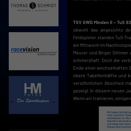
Cooki
Wenn 
möcht
TSV GWD Minden II – TuS 82
Hier 
obwohl das angesichts de
Einwi
Feldspieler standen TuS-Tra
lasse
am Mittwoch im Nachholspie
Sp
Meurer und Birger Dittmer 
schmerzhaft. Doch die verb
Daten
Esse
Ende einer wechselhaften Sa
obere Tabellenhälfte und be
Essen
versöhnlichen Abschied mac
Funkt
gezeigt in diesem neuen Ja
Wenn wir trainieren, einiger