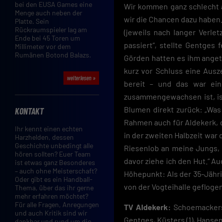
bei den EUSA Games eine
Wir kommen ganz schlecht a
Menge auch neben der
wir die Chancen dazu haben
Platte. Sein
Rückraumspieler lag am
(jeweils nach langer Verle
Ende bei 45 Toren um
passiert“, stellte Gentges
Millimeter vor dem
Rumänen Botond Balazs.
Görden hatten es ihm angeta
kurz vor Schluss eine Ausze
weiterlesen »
bereit – und das war ein
zusammengewachsen ist, ist
Blumen direkt zurück: „Was
KONTAKT
Rahmen auch für Aldekerk, da
Ihr kennt einen echten
in der zweiten Halbzeit war
Harzhelden, dessen
Geschichte unbedingt alle
Riesenlob an meine Jungs, 
hören sollten? Euer Team
davor ziehe ich den Hut.“ A
ist etwas ganz Besonderes
– auch ohne Meisterschaft?
Höhepunkt: Als der 35-Jähri
Oder gibt es ein Handball-
von der Vogteihalle geflogen
Thema, über das ihr gerne
mehr erfahren möchtet?
Für alle Fragen, Anregungen
TV Aldekerk:
Schoemackers, 
und auch Kritik sind wir
Gentges, Küsters (1), Hansen 
dankbar und rund um die