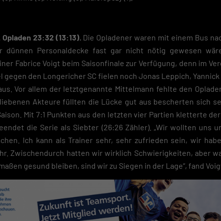
e-Verwendung unser Angebot nicht nutzen kannst.
du unter 16 Jahre alt bist und deine Zustimmung zu freiwilligen Diensten
est, musst du deine Erziehungsberechtigten um Erlaubnis bitten.
 Opladen 23:32 (13:13).
Die Opladener waren mit einem Bus nac
finden Sie eine Übersicht über alle verwendeten Cookies. Sie können Ihre
r dünnen Personaldecke fast gar nicht nötig gewesen wär
lligung zu ganzen Kategorien geben oder sich weitere Informationen anze
iner Fabrice Voigt beim Saisonfinale zur Verfügung, denn im Ve
n und so nur bestimmte Cookies auswählen.
l gegen den Longericher SC fielen noch Jonas Leppich, Yannick
eichern
aus. Vor allem der letztgenannte Mittelmann fehlte den Oplade
liebenen Akteure füllten die Lücke gut aus bescherten sich sel
schutzeinstellungen
nziell (2)
ison. Mit 7:1 Punkten aus den letzten vier Partien kletterte der
endet die Serie als Siebter (26:26 Zähler). „Wir wollten uns 
zielle Cookies ermöglichen grundlegende Funktionen und sind für die einwandfreie
hen. Ich kann als Trainer sehr, sehr zufrieden sein, wir hab
ion der Website erforderlich.
hr. Zwischendurch hatten wir wirklich Schwierigkeiten, aber wa
Cookie-Informationen anzeigen
maßen gesund bleiben, sind wir zu Siegen in der Lage“, fand Voig
Datenschutzerklärung
Im