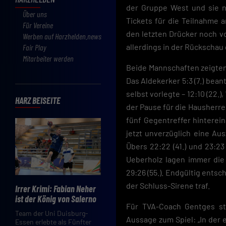
der Gruppe West und sie ne
Über uns
Tickets für die Teilnahme
Für Vereine
den letzten Drücker noch vo
Werben auf Harzhelden.news
allerdings in der Rückschau
Fair Play
Mitarbeiter werden
Beide Mannschaften zeigten
Das Aldekerker 5:3 (7.) bean
selbst vorlegte – 12:10 (22.)
HARZ BEISEITE
der Pause für die Hausherre
fünf Gegentreffer hinterei
jetzt unverzüglich eine Aus
Übers 22:22 (41.) und 23:2
Ueberholz lagen immer die
29:26 (55.). Endgültig ents
der Schluss-Sirene traf.
Irrer Krimi: Fabian Neher
ist der König von Salerno
Für TVA-Coach Gentges sta
Team der Uni Duisburg-
Aussage zum Spiel: „In der e
Essen erlebte als Fünfter