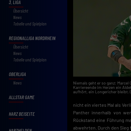
3. LIGA
Übersicht
News
Tabelle und Spielplan
REGIONALLIGA NORDRHEIN
Übersicht
News
Tabelle und Spielplan
OBERLIGA
News
Niemals geht er so ganz: Marcel
Karriereende im Herzen ein Aldek
aufhört, ein Longericher bleibt
ALLSTAR GAME
nicht ein viertes Mal als Ver
Panther innerhalb von wen
HARZ BEISEITE
Rückstand eine Führung ma
abwehrten. Durch den Sieg fe
HARZHELDEN