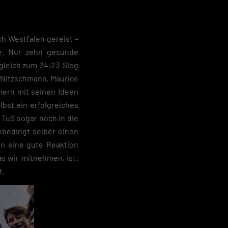
 geben
h Westfalen gereist –
e. Nur zehn gesunde
igen
rgleich zum 24:23-Sieg
 Nitzschmann, Maurice
Zurück
nern mit seinen Ideen
bst ein erfolgreiches
 TuS sogar noch in die
unbedingt selber einen
en eine gute Reaktion
s wir mitnehmen, ist:
t.
pressum