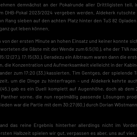
hmen demnächst an der Pokalrunde aller Drittligisten teil, 
 am DHB-Pokal 2023/2024 vergeben werden. Aldekerk rutschte 
n Rang sieben auf den achten Platz hinter den TuS 82 Opladen 
 ganz gut leben können.
 von der ersten Minute an hohen Einsatz und keiner konnte sich
tworteten die Gäste mit der Wende zum 6:5 (10.), ehe der TVA nac
, 15:12 (27.), 17:15 (30.). Geradezu ein Albtraum waren dann die e
n, die Konzentration und Aufmerksamkeit vielleicht in der Kabi
nander zum 17:20 (33.) kassierten. Tim Gentges, der spielende 
zeit, um die Dinge zu hinterfragen – und Aldekerk kehrte auch
3 (45.) gab es ein Duell komplett auf Augenhöhe, doch ab dem 2
 Panther vorne, die nun regelmäßig passende Lösungen produz
chieden war die Partie mit dem 30:27 (60.) durch Dorian Wöstman
nd das reine Ergebnis hinterher allerdings nicht im Vorde
rsten Halbzeit spielen wir gut, verpassen es aber, uns auf vier,