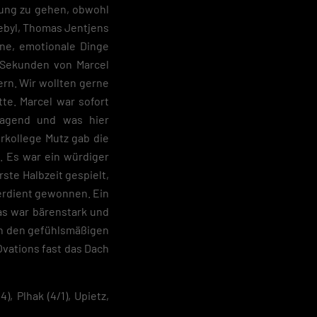
rung zu gehen, obwohl
ebyl, Thomas Jentjens
öne, emotionale Dinge
e-Sekunden von Marcel
ern. Wir wollten gerne
tte. Marcel war sofort
ragend und was hier
rkollege Mutz gab die
. Es war ein würdiger
ste Halbzeit gespielt,
verdient gewonnen. Ein
as war bärenstark und
den den gefühlsmäßigen
Ovations fast das Dach
 Plhak (4/1), Upietz,