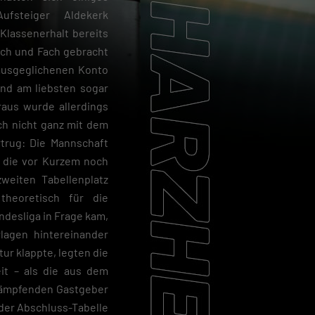
fsteiger Aldekerk
Klassenerhalt bereits
ach und Fach gebracht
 ausgeglichenen Konto
und am liebsten sogar
raus wurde allerdings
ch nicht ganz mit dem
rtrug: Die Mannschaft
, die vor Kurzem noch
weiten Tabellenplatz
theoretisch für die
ndesliga in Frage kam,
rlagen hintereinander
tur klappte, legten die
it – als die aus dem
kämpfenden Gastgeber
 der Abschluss-Tabelle