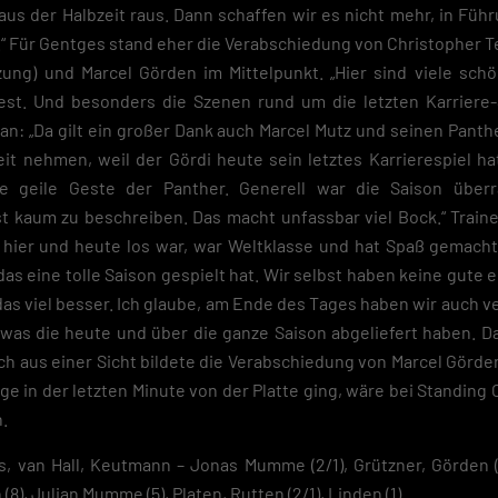
us der Halbzeit raus. Dann schaffen wir es nicht mehr, in Füh
.“ Für Gentges stand eher die Verabschiedung von Christopher T
tzung) und Marcel Görden im Mittelpunkt. „Hier sind viele sch
 fest. Und besonders die Szenen rund um die letzten Karrier
n: „Da gilt ein großer Dank auch Marcel Mutz und seinen Panth
it nehmen, weil der Gördi heute sein letztes Karrierespiel ha
e geile Geste der Panther. Generell war die Saison über
 kaum zu beschreiben. Das macht unfassbar viel Bock.“ Traine
 hier und heute los war, war Weltklasse und hat Spaß gemacht
s eine tolle Saison gespielt hat. Wir selbst haben keine gute er
 das viel besser. Ich glaube, am Ende des Tages haben wir auch 
was die heute und über die ganze Saison abgeliefert haben. D
uch aus einer Sicht bildete die Verabschiedung von Marcel Gör
ge in der letzten Minute von der Platte ging, wäre bei Standing 
.
van Hall, Keutmann – Jonas Mumme (2/1), Grützner, Görden (4),
(8), Julian Mumme (5), Platen, Rutten (2/1), Linden (1).