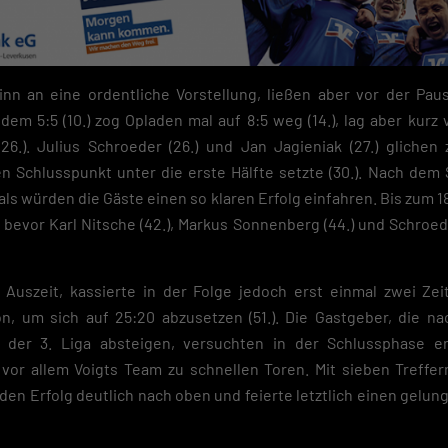
nn an eine ordentliche Vorstellung, ließen aber vor der Pau
dem 5:5 (10.) zog Opladen mal auf 8:5 weg (14.), lag aber kurz 
 (26.). Julius Schroeder (26.) und Jan Jagieniak (27.) glichen
n Schlusspunkt unter die erste Hälfte setzte (30.). Nach dem
ls würden die Gäste einen so klaren Erfolg einfahren. Bis zum 18:1
bevor Karl Nitsche (42.), Markus Sonnenberg (44.) und Schroede
 Auszeit, kassierte in der Folge jedoch erst einmal zwei Zeits
on, um sich auf 25:20 abzusetzen (51.). Die Gastgeber, die na
s der 3. Liga absteigen, versuchten in der Schlussphase er
vor allem Voigts Team zu schnellen Toren. Mit sieben Treffer
en Erfolg deutlich nach oben und feierte letztlich einen gelu