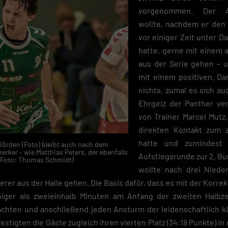
vorgenommen. Der Au
wollte, nachdem er den 
vor einiger Zeit unter D
hatte, gerne mit einem
aus der Serie gehen – 
mit einem positiven. Da
nichts, zumal es sich au
Ehrgeiz der Panther ve
von Trainer Marcel Mutz
direkten Kontakt zum z
hatte und zumindest 
 Görden (Foto) bleibt auch nach dem
erker – wie Matthias Peters, der ebenfalls
Aufstiegsrunde zur 2. Bu
. (Foto: Thomas Schmidt)
wollte nach drei Niede
lierer aus der Halle gehen. Die Basis dafür, dass es mit der Korrek
iger als zweieinhalb Minuten am Anfang der zweiten Halbze
chten und anschließend jeden Ansturm der leidenschaftlich 
stigten die Gäste zugleich ihren vierten Platz (34:18 Punkte) in