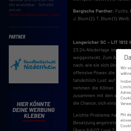
Uhr erreichbar: Schreibt
uns an
Bergische Panther:
Fuchs, E
redaktion@harzhelden.news
J. Blum (2), T. Blum (1), Weiß
PARTNER
Longericher SC – LIT 1912 II
23:24-Niederlage im Nachh
Da
weggesteckt. Zum Abschluss
nach, wie sie sich über die
Wir v
offensive Power, die gegen
währe
tatsächlich Lust auf die d
Insbe
Limit
nehmen die Kölner, die in 
Adres
zusammen mit den auf Rang
Cooki
die Chance, sich eins der b
Verwe
Leichte Probleme hatte Long
Mit d
einve
Besetzung angetretenen Gäst
Cooki
Übers 6:6 (13.) und 7:7 (14.